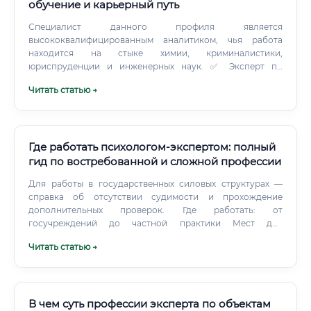
обучение и карьерный путь
Специалист данного профиля является
высококвалифицированным аналитиком, чья работа
находится на стыке химии, криминалистики,
юриспруденции и инженерных наук. ✅ Эксперт по
нефтепродуктам и ГСМ — это профессионал, который
Читать статью →
проводит физико-химические, хроматографические,
спектральные и иные лабораторные исследования
нефтепродуктов, топлива, смазочных материалов,
технических жидкостей и продуктов нефтепереработки в
целях решения задач, поставленных судами,
Где работать психологом-экспертом: полный
следственными органами, прокуратурой, таможней и
гид по востребованной и сложной профессии
иными государственными структурами.
Для работы в государственных силовых структурах —
справка об отсутствии судимости и прохождение
дополнительных проверок. Где работать: от
госучреждений до частной практики Мест для
трудоустройства у психолога-эксперта достаточно
Читать статью →
много, и они сильно различаются по специфике работы и
уровню дохода. Центры судебной экспертизы при
Министерстве юстиции, экспертно-криминалистические
центры МВД.
В чем суть профессии эксперта по объектам