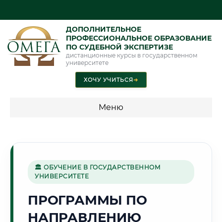
ДОПОЛНИТЕЛЬНОЕ
ПРОФЕССИОНАЛЬНОЕ ОБРАЗОВАНИЕ
ПО СУДЕБНОЙ ЭКСПЕРТИЗЕ
дистанционные курсы в государственном
университете
ХОЧУ УЧИТЬСЯ
➜
Меню
💰 ПРОГРАММЫ И СТОИМОСТЬ
Стоимость по программам обучения "Экспертные
специальности"
🏛 ОБУЧЕНИЕ В ГОСУДАРСТВЕННОМ
УНИВЕРСИТЕТЕ
Стоимость по программам обучения "Судебная экспертиза"
ПРОГРАММЫ ПО
Стоимость по программам обучения "Экспертиза"
НАПРАВЛЕНИЮ