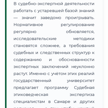
В судебно-экспертной деятельности
Формат учебы:
Дистанционно
работать с устаревшей базой знаний
— значит заведомо проигрывать.
🗺️ Зона обслуживания: г. Самара
Нормативное регулирование
регулярно обновляется,
исследовательские методики
становятся сложнее, а требования
судебных и следственных структур к
🚚
Расчет логистики оригиналов:
• Маршрут транзита:
содержанию и обоснованности
~2 127 км
• Экспресс-доставка СДЭК / Почтой:
3–5 рабочих дней
экспертных заключений неуклонно
растут. Именно с учётом этих реалий
📜 Документы и аккредитация
ФИС ФРДО
государственный университет
предлагает программу Судебная
этиковедческая экспертиза
🔍
Нажмите на документ для увеличения и просмотра
специалистам в Самаре и других