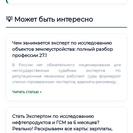
💡 Может быть интересно
Чем занимается эксперт по исследованию
объектов землеустройства: полный разбор
профессии 27.1
В России нет обязательного лицензирования для
негосударственных судебных экспертов. Но
репутационные механизмы работают: суды формируют
списки «проверенных» экспертов, адвокаты рекомендуют
тех, кого знают. Аттестат в профессиональном
Читать статью →
сообществе воспринимается как подтверждение
квалификации.
Стать Экспертом по исследованию
нефтепродуктов и ГСМ за 6 месяцев?
Реально! Раскрываем все карты: зарплаты,