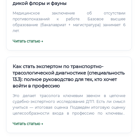
дикой флоры и фауны
Медицинское заключение об отсутствии
противопоказаний к работе. Базовое высшее
образование (бакалавриат + магистратура) занимает 6
лет.
Читать статью →
Как стать экспертом по транспортно-
трасологической диагностике (специальность
13.3): полное руководство для тех, кто хочет
войти в профессию
Это делает трасолога ключевым звеном в цепочке
судебно-экспертного исследования ДТП. Есть ли смысл
учиться — итоговая оценка Подведём итоговую оценку
целесообразности входа в профессию по ключевым
параметрам: ✅ Итоговый вывод: Профессия эксперта по
Читать статью →
специальности 13.3 — это осознанный стратегический
выбор для человека, стремящегося к стабильному,
высокооплачиваемому и социально значимому труду.