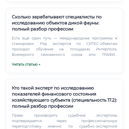
Сколько зарабатывают специалисты по
исследованию объектов дикой фауны:
полный разбор профессии
Есть ещё один путь — международные программы и
стажировки. Ряд экспертов по СИТЕС-объектам
проходил обучение на площадках Интерпола,
Всемирного таможенного союза или ТРАФИК
(международная организация по мониторингу торговли
Читать статью →
дикими животными). Это повышает квалификацию и
открывает доступ к международным делам.
Кто такой эксперт по исследованию
показателей финансового состояния
хозяйствующего субъекта (специальность 17.2):
полный разбор профессии
Право производить судебные экспертизы
подтверждается через профессиональную
переподготовку именно по судебно-экспертной