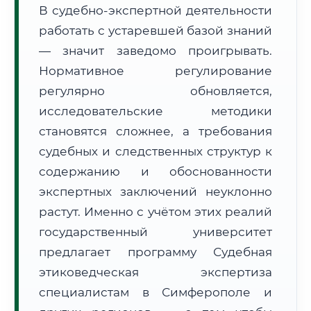
В судебно-экспертной деятельности
Формат учебы:
Дистанционно
работать с устаревшей базой знаний
— значит заведомо проигрывать.
🗺️ Зона обслуживания: г. Симферополь
Нормативное регулирование
регулярно обновляется,
исследовательские методики
становятся сложнее, а требования
судебных и следственных структур к
🚚
Расчет логистики оригиналов:
• Маршрут транзита:
содержанию и обоснованности
~3 582 км
• Экспресс-доставка СДЭК / Почтой:
5–7 рабочих дней
экспертных заключений неуклонно
растут. Именно с учётом этих реалий
📜 Документы и аккредитация
ФИС ФРДО
государственный университет
предлагает программу Судебная
этиковедческая экспертиза
🔍
Нажмите на документ для увеличения и просмотра
специалистам в Симферополе и