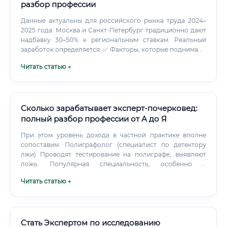
разбор профессии
Данные актуальны для российского рынка труда 2024–
2025 года. Москва и Санкт-Петербург традиционно дают
надбавку 30–50% к региональным ставкам. Реальный
заработок определяется: ✅ Факторы, которые поднимают
доход: Узкая востребованная специализация (UX,
Читать статью →
нейропсихология, организационная психология)
Владение статистическими программами на
продвинутом уровне Английский язык — открывает
международные проекты Портфолио успешных
исследований Умение «продавать» результаты своей
Сколько зарабатывает эксперт-почерковед:
работы заказчику Наличие научных публикаций (для
полный разбор профессии от А до Я
академической карьеры) ⚠️ Честное предупреждение:
При этом уровень дохода в частной практике вполне
академическая карьера в России — это призвание, а не
сопоставим. Полиграфолог (специалист по детектору
способ разбогатеть.
лжи) Проводят тестирование на полиграфе, выявляют
ложь. Популярная специальность, особенно в
корпоративной безопасности.
Читать статью →
Стать Экспертом по исследованию