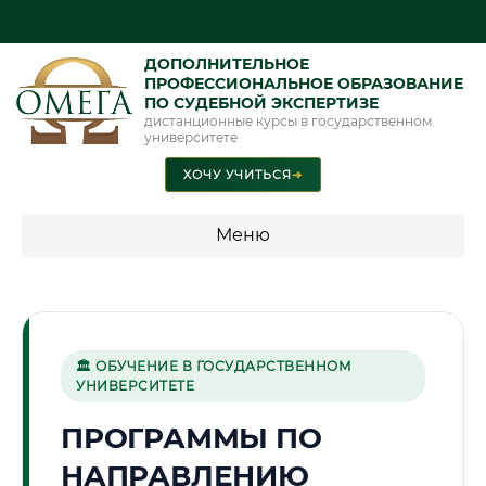
ДОПОЛНИТЕЛЬНОЕ
ПРОФЕССИОНАЛЬНОЕ ОБРАЗОВАНИЕ
ПО СУДЕБНОЙ ЭКСПЕРТИЗЕ
дистанционные курсы в государственном
университете
ХОЧУ УЧИТЬСЯ
➜
Меню
💰 ПРОГРАММЫ И СТОИМОСТЬ
Стоимость по программам обучения "Экспертные
специальности"
🏛 ОБУЧЕНИЕ В ГОСУДАРСТВЕННОМ
УНИВЕРСИТЕТЕ
Стоимость по программам обучения "Судебная экспертиза"
ПРОГРАММЫ ПО
Стоимость по программам обучения "Экспертиза"
НАПРАВЛЕНИЮ