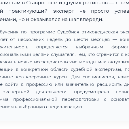
алистам в Ставрополе и других регионов — с тем
й практикующий эксперт не просто успе
нами, но и оказывался на шаг впереди.
бучения по программе Судебная этиковедческая экс
ляет от нескольких недель до шести месяцев — кон
лжительность определяется выбранным форм
сиональными целями слушателя. Тем, кто стремится в к
освоить новые исследовательские методы или актуализ
енции в конкретной области судебной экспертизы, п
ивные краткосрочные курсы. Для специалистов, нам
е войти в профессию или значительно расширить д
 экспертной деятельности, предусмотрена полно
амма профессиональной переподготовки с основат
ением в выбранную специализацию.