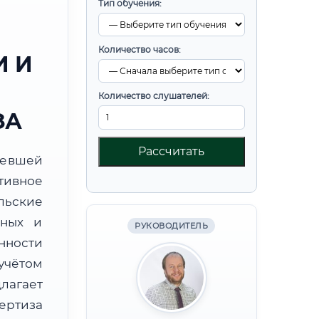
Тип обучения:
Количество часов:
 И
Количество слушателей:
ЗА
Рассчитать
ревшей
тивное
льские
бных и
РУКОВОДИТЕЛЬ
нности
учётом
лагает
ртиза