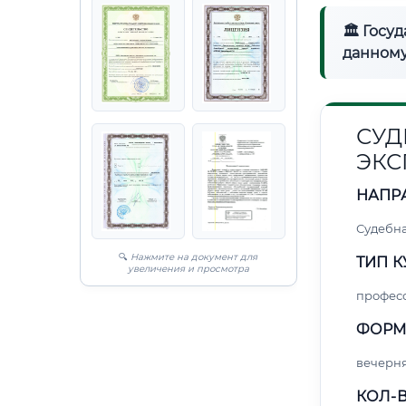
🏛 Госу
данному
СУД
ЭКС
НАПР
Судебна
🔍
Нажмите на документ для
ТИП К
увеличения и просмотра
профес
ФОРМ
вечерн
КОЛ-В