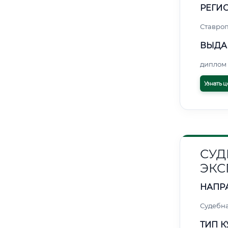
РЕГИО
Ставро
ВЫДА
диплом 
Узнать ц
СУД
ЭКС
НАПР
Судебна
ТИП К