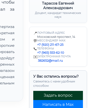
 чтобы
Тарасов Евгений
Александрович
вал за
Доцент, кандидат технических
наук
пертиза
кретная
📍
ПОЧТОВЫЙ АДРЕС
Московский проспект, 14
атом и
💬
МЕССЕНДЖЕР MAX
+7 (920) 211-67-25
ороткие
📞
ТЕЛЕФОНЫ
ировать
+7 (965) 553-62-10
✉️
ЭЛЕКТРОННАЯ ПОЧТА
одойдут
382652@mail.ru
еренных
иапазон
У Вас остались вопросы?
ценная
Свяжитесь с нами удобным
ельным
способом:
Задать вопрос
Написать в Max