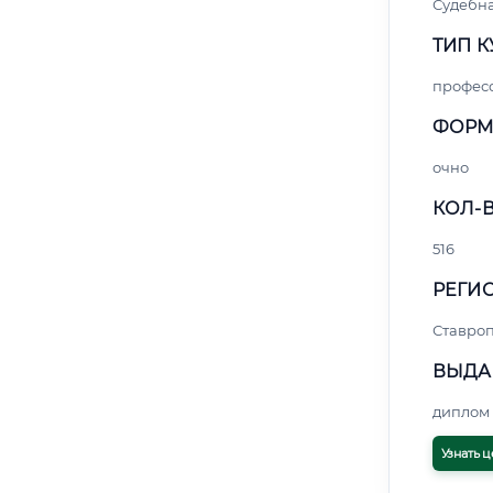
Судебна
ТИП К
профес
ФОРМ
очно
КОЛ-В
516
РЕГИО
Ставро
ВЫДА
диплом 
Узнать ц