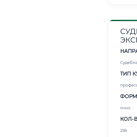
СУД
ЭКС
НАПР
Судебна
ТИП К
профес
ФОРМ
очно
КОЛ-В
256