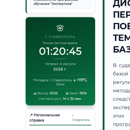
ДИ
обучения "Экспертиза"
ПЕ
ПО
🌸
ТЕ
Г. СТАВРОПОЛЬ
Точное местное время:
БА
01:20:46
Четверг, 6 Августа
В суд
2026 г.
базой
+19°C
Погода в г. Ставрополь:
☀️
,
регул
Ясно
метод
🌅 Восход:
05:02
🌇 Закат:
19:34
следс
Световой день:
14 ч. 32 мин.
экспе
📍 Региональная
этих 
г.
справка
Ставрополь
прог