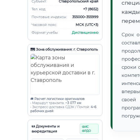
Субъект:
Ставропольский край
специ
Тел. код:
+7 (8652)
кажды
Почтовые индексы:
355000–355999
переме
Часовой пояс:
МСК (UTC+3)
Формат учебы:
Дистанционно
Срок о
состав
🗺️ Зона обслуживания: г. Ставрополь
продо
профес
сроки 
компет
интенс
впервы
своей
🚚
Расчет логистики оригиналов:
• Маршрут транзита:
~3 077 км
прогр
• Экспресс-доставка СДЭК / Почтой:
4–6
рабочих дней
погруж
📜 Документы и
ФИС
аккредитация
ФРДО