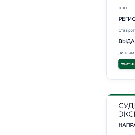
1010
РЕГИО
Ставро
ВЫДА
диплом 
Узнать ц
СУД
ЭКС
НАПР