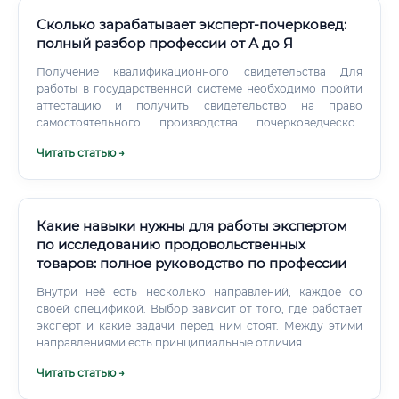
Сколько зарабатывает эксперт-почерковед:
полный разбор профессии от А до Я
Получение квалификационного свидетельства Для
работы в государственной системе необходимо пройти
аттестацию и получить свидетельство на право
самостоятельного производства почерковедческой
экспертизы. Аттестация включает экзамен, в котором
Читать статью →
оцениваются теоретические знания и практические
навыки.
Какие навыки нужны для работы экспертом
по исследованию продовольственных
товаров: полное руководство по профессии
Внутри неё есть несколько направлений, каждое со
своей спецификой. Выбор зависит от того, где работает
эксперт и какие задачи перед ним стоят. Между этими
направлениями есть принципиальные отличия.
Читать статью →