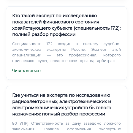
Кто такой эксперт по исследованию
показателей финансового состояния
хозяйствующего субъекта (специальность 17.2):
полный разбор профессии
Специальность 17.2 входит в систему судебно-
экономических экспертиз России. Эксперт этой
специализации — это профессионал, которого
привлекают суды, следственные органы, арбитраж и
коммерческие структуры, когда нужно разобраться в
Читать статью →
реальном финансовом положении компании.
Где учиться на эксперта по исследованию
радиоэлектронных, электротехнических и
электромеханических устройств бытового
назначения: полный разбор профессии
80 УПК) Ответственность за дачу заведомо ложного
заключения Правила оформления экспертных