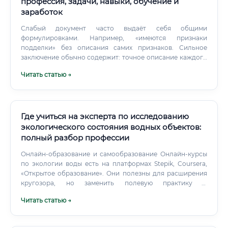
профессия, задачи, навыки, обучение и
заработок
Слабый документ часто выдаёт себя общими
формулировками. Например, «имеются признаки
подделки» без описания самих признаков. Сильное
заключение обычно содержит: точное описание каждого
объекта; сведения о состоянии упаковки; перечень
Читать статью →
применённых методов; описание обнаруженных
признаков; сравнительный анализ; фотографии с
пояснениями; указание на ограничения; логичные и
однозначные ответы; разграничение фактического и
юридического вывода.
Где учиться на эксперта по исследованию
экологического состояния водных объектов:
полный разбор профессии
Онлайн-образование и самообразование Онлайн-курсы
по экологии воды есть на платформах Stepik, Coursera,
«Открытое образование». Они полезны для расширения
кругозора, но заменить полевую практику и
аккредитованные программы не могут.
Читать статью →