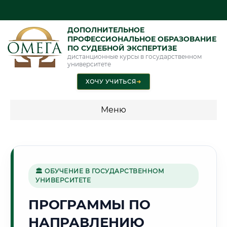
ДОПОЛНИТЕЛЬНОЕ
ПРОФЕССИОНАЛЬНОЕ ОБРАЗОВАНИЕ
ПО СУДЕБНОЙ ЭКСПЕРТИЗЕ
дистанционные курсы в государственном
университете
ХОЧУ УЧИТЬСЯ
➜
Меню
💰 ПРОГРАММЫ И СТОИМОСТЬ
Стоимость по программам обучения "Экспертные
специальности"
🏛 ОБУЧЕНИЕ В ГОСУДАРСТВЕННОМ
УНИВЕРСИТЕТЕ
Стоимость по программам обучения "Судебная экспертиза"
ПРОГРАММЫ ПО
Стоимость по программам обучения "Экспертиза"
НАПРАВЛЕНИЮ