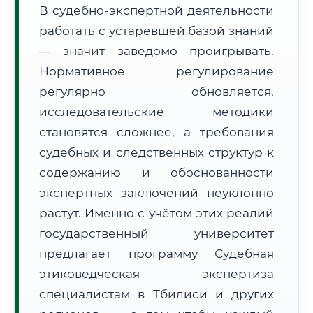
В судебно-экспертной деятельности
Формат учебы:
Дистанционно
работать с устаревшей базой знаний
— значит заведомо проигрывать.
🗺️ Зона обслуживания: г. Тбилиси
Нормативное регулирование
регулярно обновляется,
исследовательские методики
становятся сложнее, а требования
судебных и следственных структур к
🚚
Расчет логистики оригиналов:
• Маршрут транзита:
содержанию и обоснованности
~3 129 км
• Экспресс-доставка СДЭК / Почтой:
4–6 рабочих дней
экспертных заключений неуклонно
растут. Именно с учётом этих реалий
📜 Документы и аккредитация
ФИС ФРДО
государственный университет
предлагает программу Судебная
этиковедческая экспертиза
🔍
Нажмите на документ для увеличения и просмотра
специалистам в Тбилиси и других