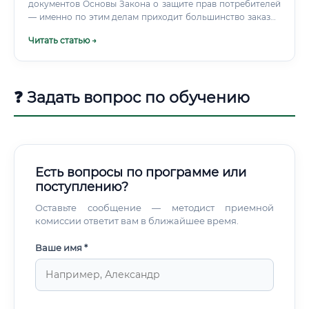
документов Основы Закона о защите прав потребителей
— именно по этим делам приходит большинство заказов
Сколько зарабатывают эксперты по специальности 25.1
Читать статью →
Честный ответ: по-разному. Зарплата сильно зависит от
того, где именно работает эксперт. Государственные
судебно-экспертные учреждения — это стабильность, но
не высокие доходы.
❓ Задать вопрос по обучению
Есть вопросы по программе или
поступлению?
Оставьте сообщение — методист приемной
комиссии ответит вам в ближайшее время.
Ваше имя *