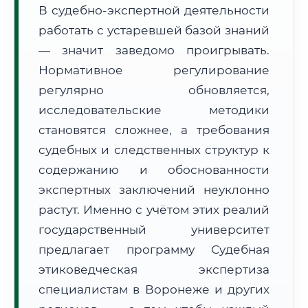
В судебно-экспертной деятельности
Формат учебы:
Дистанционно
работать с устаревшей базой знаний
— значит заведомо проигрывать.
🗺️ Зона обслуживания: г. Воронеж
Нормативное регулирование
регулярно обновляется,
исследовательские методики
становятся сложнее, а требования
судебных и следственных структур к
🚚
Расчет логистики оригиналов:
• Маршрут транзита:
содержанию и обоснованности
~2 879 км
• Экспресс-доставка СДЭК / Почтой:
4–6 рабочих дней
экспертных заключений неуклонно
растут. Именно с учётом этих реалий
📜 Документы и аккредитация
ФИС ФРДО
государственный университет
предлагает программу Судебная
этиковедческая экспертиза
🔍
Нажмите на документ для увеличения и просмотра
специалистам в Воронеже и других