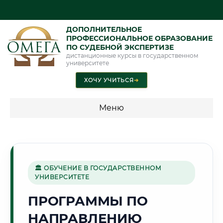
ДОПОЛНИТЕЛЬНОЕ
ПРОФЕССИОНАЛЬНОЕ ОБРАЗОВАНИЕ
ПО СУДЕБНОЙ ЭКСПЕРТИЗЕ
дистанционные курсы в государственном
университете
ХОЧУ УЧИТЬСЯ
➜
Меню
💰 ПРОГРАММЫ И СТОИМОСТЬ
Стоимость по программам обучения "Экспертные
специальности"
🏛 ОБУЧЕНИЕ В ГОСУДАРСТВЕННОМ
УНИВЕРСИТЕТЕ
Стоимость по программам обучения "Судебная экспертиза"
ПРОГРАММЫ ПО
Стоимость по программам обучения "Экспертиза"
НАПРАВЛЕНИЮ