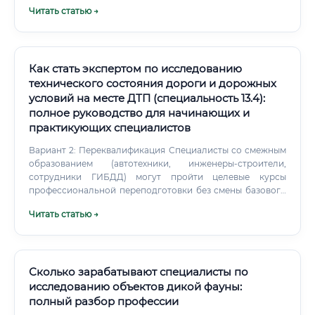
18:00, пятидневная рабочая неделя.
Читать статью →
Как стать экспертом по исследованию
технического состояния дороги и дорожных
условий на месте ДТП (специальность 13.4):
полное руководство для начинающих и
практикующих специалистов
Вариант 2: Переквалификация Специалисты со смежным
образованием (автотехники, инженеры-строители,
сотрудники ГИБДД) могут пройти целевые курсы
профессиональной переподготовки без смены базового
образования. Вариант 3: Академический путь Обучение в
Читать статью →
специализированных учреждениях — Российском
федеральном центре судебной экспертизы (РФЦСЭ при
Минюсте России), Академии СК РФ, профильных вузах
МВД. ⚠️ Важно понимать: базовое высшее образование —
обязательное условие для получения права на
Сколько зарабатывают специалисты по
самостоятельное производство судебных экспертиз.
исследованию объектов дикой фауны:
полный разбор профессии