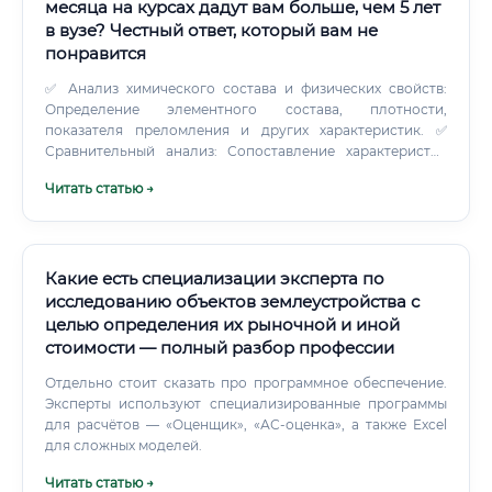
месяца на курсах дадут вам больше, чем 5 лет
в вузе? Честный ответ, который вам не
понравится
✅ Анализ химического состава и физических свойств:
Определение элементного состава, плотности,
показателя преломления и других характеристик. ✅
Сравнительный анализ: Сопоставление характеристик
исследуемых объектов (например, осколка с места
Читать статью →
преступления и образца от подозреваемого источника).
Какие есть специализации эксперта по
исследованию объектов землеустройства с
целью определения их рыночной и иной
стоимости — полный разбор профессии
Отдельно стоит сказать про программное обеспечение.
Эксперты используют специализированные программы
для расчётов — «Оценщик», «АС-оценка», а также Excel
для сложных моделей.
Читать статью →