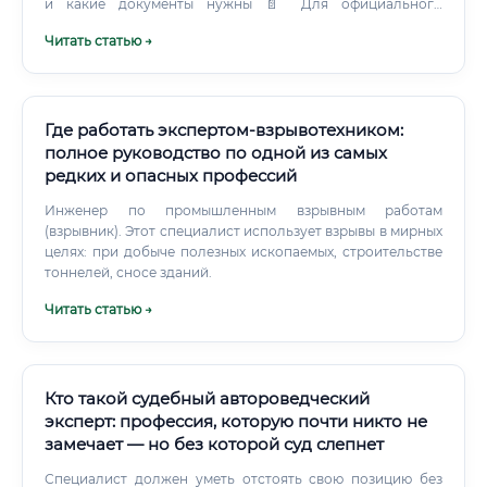
и какие документы нужны 📄 Для официального
трудоустройства в государственное судебно-экспертное
Читать статью →
учреждение потребуется: ✅ Для работы в частной
экспертной организации достаточно диплома о
переподготовке и базовых знаний — аттестация Минюста
не является обязательным требованием для
негосударственных структур, однако значительно
Где работать экспертом-взрывотехником:
повышает стоимость услуг специалиста.
полное руководство по одной из самых
редких и опасных профессий
Инженер по промышленным взрывным работам
(взрывник). Этот специалист использует взрывы в мирных
целях: при добыче полезных ископаемых, строительстве
тоннелей, сносе зданий.
Читать статью →
Кто такой судебный автороведческий
эксперт: профессия, которую почти никто не
замечает — но без которой суд слепнет
Специалист должен уметь отстоять свою позицию без