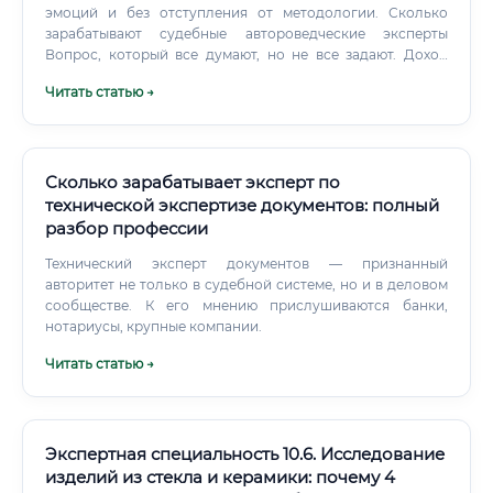
эмоций и без отступления от методологии. Сколько
зарабатывают судебные автороведческие эксперты
Вопрос, который все думают, но не все задают. Доход
эксперта зависит от трёх переменных: места работы
Читать статью →
(государство или частная практика), региона и
репутации.
Сколько зарабатывает эксперт по
технической экспертизе документов: полный
разбор профессии
Технический эксперт документов — признанный
авторитет не только в судебной системе, но и в деловом
сообществе. К его мнению прислушиваются банки,
нотариусы, крупные компании.
Читать статью →
Экспертная специальность 10.6. Исследование
изделий из стекла и керамики: почему 4