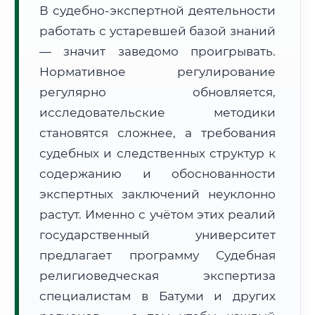
В судебно-экспертной деятельности
Формат учебы:
Дистанционно
работать с устаревшей базой знаний
— значит заведомо проигрывать.
🗺️ Зона обслуживания: г. Батуми
Нормативное регулирование
регулярно обновляется,
исследовательские методики
становятся сложнее, а требования
судебных и следственных структур к
🚚
Расчет логистики оригиналов:
• Маршрут транзита:
содержанию и обоснованности
~3 333 км
• Экспресс-доставка СДЭК / Почтой:
5–7 рабочих дней
экспертных заключений неуклонно
растут. Именно с учётом этих реалий
📜 Документы и аккредитация
ФИС ФРДО
государственный университет
предлагает программу Судебная
религиоведческая экспертиза
🔍
Нажмите на документ для увеличения и просмотра
специалистам в Батуми и других