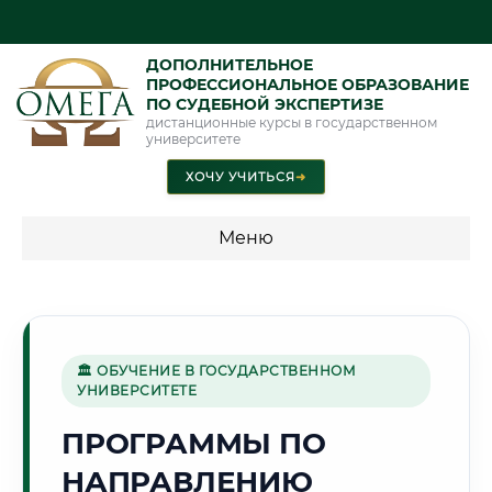
ДОПОЛНИТЕЛЬНОЕ
ПРОФЕССИОНАЛЬНОЕ ОБРАЗОВАНИЕ
ПО СУДЕБНОЙ ЭКСПЕРТИЗЕ
дистанционные курсы в государственном
университете
ХОЧУ УЧИТЬСЯ
➜
Меню
💰 ПРОГРАММЫ И СТОИМОСТЬ
Стоимость по программам обучения "Экспертные
специальности"
🏛 ОБУЧЕНИЕ В ГОСУДАРСТВЕННОМ
УНИВЕРСИТЕТЕ
Стоимость по программам обучения "Судебная экспертиза"
ПРОГРАММЫ ПО
Стоимость по программам обучения "Экспертиза"
НАПРАВЛЕНИЮ