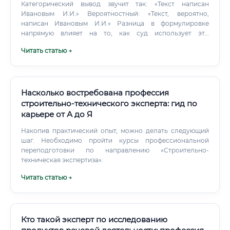
Категорический вывод звучит так: «Текст написан
Ивановым И.И.» Вероятностный: «Текст, вероятно,
написан Ивановым И.И.» Разница в формулировке
напрямую влияет на то, как суд использует это
заключение. Когда материала мало — например, текст из
Читать статью →
трёх строк — эксперт обязан написать НПВ. Ложный
категорический вывод при нехватке материала — это уже
профессиональная ошибка с правовыми последствиями.
Насколько востребована профессия
строительно-технического эксперта: гид по
карьере от А до Я
Накопив практический опыт, можно делать следующий
шаг. Необходимо пройти курсы профессиональной
переподготовки по направлению «Строительно-
техническая экспертиза».
Читать статью →
Кто такой эксперт по исследованию