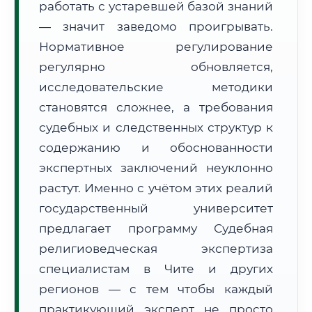
работать с устаревшей базой знаний
Формат учебы:
Дистанционно
— значит заведомо проигрывать.
Нормативное регулирование
🗺️ Зона обслуживания: г. Чита
регулярно обновляется,
исследовательские методики
становятся сложнее, а требования
судебных и следственных структур к
содержанию и обоснованности
🚚
Расчет логистики оригиналов:
экспертных заключений неуклонно
• Маршрут транзита:
~2 030 км
• Экспресс-доставка СДЭК / Почтой:
3–5 рабочих дней
растут. Именно с учётом этих реалий
государственный университет
📜 Документы и аккредитация
ФИС ФРДО
предлагает программу Судебная
религиоведческая экспертиза
специалистам в Чите и других
🔍
Нажмите на документ для увеличения и просмотра
регионов — с тем чтобы каждый
практикующий эксперт не просто