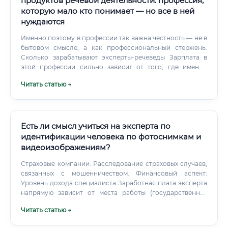
продуктов речевой деятельности: профессия,
которую мало кто понимает — но все в ней
нуждаются
Именно поэтому в профессии так важна честность — не в
бытовом смысле, а как профессиональный стержень.
Сколько зарабатывают эксперты-речеведы Зарплата в
этой профессии сильно зависит от того, где именно
работает специалист. Государственный эксперт в
Читать статью →
экспертном учреждении получает значительно меньше,
чем частный специалист с репутацией.
Есть ли смысл учиться на эксперта по
идентификации человека по фотоснимкам и
видеоизображениям?
Страховые компании: Расследование страховых случаев,
связанных с мошенничеством. Финансовый аспект:
Уровень дохода специалиста Заработная плата эксперта
напрямую зависит от места работы (государственная
служба или частная практика), региона, опыта,
Читать статью →
квалификационной категории и сложности выполняемых
исследований. В государственном секторе доход более