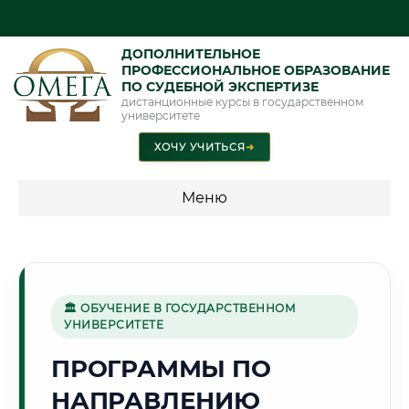
ДОПОЛНИТЕЛЬНОЕ
ПРОФЕССИОНАЛЬНОЕ ОБРАЗОВАНИЕ
ПО СУДЕБНОЙ ЭКСПЕРТИЗЕ
дистанционные курсы в государственном
университете
ХОЧУ УЧИТЬСЯ
➜
Меню
💰 ПРОГРАММЫ И СТОИМОСТЬ
Стоимость по программам обучения "Экспертные
специальности"
🏛 ОБУЧЕНИЕ В ГОСУДАРСТВЕННОМ
УНИВЕРСИТЕТЕ
Стоимость по программам обучения "Судебная экспертиза"
ПРОГРАММЫ ПО
Стоимость по программам обучения "Экспертиза"
НАПРАВЛЕНИЮ