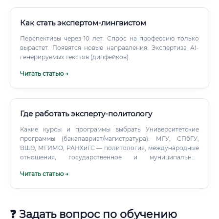
стабилен, но, как правило, ниже, чем в коммерческом.
Как стать экспертом-лингвистом
Перспективы через 10 лет: Спрос на профессию только
вырастет. Появятся новые направления: Экспертиза AI-
генерируемых текстов (дипфейков).
Читать статью →
Где работать эксперту-политологу
Какие курсы и программы выбрать Университетские
программы (бакалавриат/магистратура): МГУ, СПбГУ,
ВШЭ, МГИМО, РАНХиГС — политология, международные
отношения, государственное и муниципальное
управление, прикладная аналитика. Региональные вузы с
Читать статью →
сильными кафедрами и полевыми исследованиями.
Профессиональные курсы: Количественные методы и
статистика: Coursera/edX/Stepik (R, Python для анализа
данных).
❓ Задать вопрос по обучению