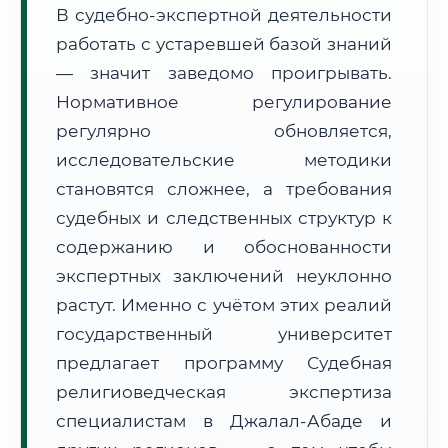
В судебно-экспертной деятельности
Формат учебы:
Дистанционно
работать с устаревшей базой знаний
— значит заведомо проигрывать.
🗺️ Зона обслуживания: г. Джалал-Абад
Нормативное регулирование
регулярно обновляется,
исследовательские методики
становятся сложнее, а требования
судебных и следственных структур к
🚚
Расчет логистики оригиналов:
• Маршрут транзита:
содержанию и обоснованности
~1 729 км
• Экспресс-доставка СДЭК / Почтой:
2–3 рабочих дня
экспертных заключений неуклонно
растут. Именно с учётом этих реалий
📜 Документы и аккредитация
ФИС ФРДО
государственный университет
предлагает программу Судебная
религиоведческая экспертиза
🔍
Нажмите на документ для увеличения и просмотра
специалистам в Джалал-Абаде и