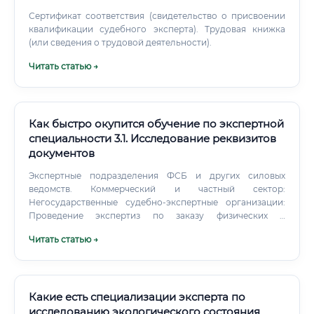
исследования должны быть изложены в форме
официального документа — заключения эксперта.
Сертификат соответствия (свидетельство о присвоении
квалификации судебного эксперта). Трудовая книжка
(или сведения о трудовой деятельности).
Читать статью →
Как быстро окупится обучение по экспертной
специальности 3.1. Исследование реквизитов
документов
Экспертные подразделения ФСБ и других силовых
ведомств. Коммерческий и частный сектор:
Негосударственные судебно-экспертные организации:
Проведение экспертиз по заказу физических и
юридических лиц, адвокатов. Службы безопасности
Читать статью →
крупных банков и корпораций: Внутренний аудит
документов, проверка подлинности договоров,
выявление мошенничества.
Какие есть специализации эксперта по
исследованию экологического состояния