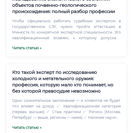
объектов почвенно-геологического
происхождения: полный разбор профессии
Чтобы официально работать судебным экспертом в
государственном СЭУ, нужно пройти аттестацию в
Минюсте по конкретной экспертной специальности. Это
квалификационный экзамен, к которому допускают
только после подтверждённого стажа и прохождения
Читать статью →
подготовки. Для частных экспертов такой обязательной
аттестации нет — но суд оценивает квалификацию
эксперта, и наличие свидетельства серьёзно повышает
доверие к заключению.
Кто такой эксперт по исследованию
холодного и метательного оружия:
профессия, которую мало кто понимает, но
без которой правосудие невозможно
Одно сомнительное заключение — и клиентов не будет.
Что влияет на доход: ✅ Квалификационная категория
(первая, высшая) ✅ Стаж практики ✅ Регион (Москва,
Петербург — выше, регионы — ниже) ✅ Наличие научных
публикаций и репутации в профессиональном
Читать статью →
сообществе ✅ Умение работать с защитой — адвокаты