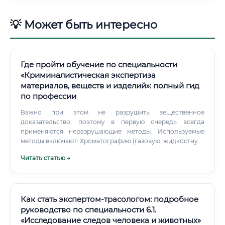
💡 Может быть интересно
Где пройти обучение по специальности
«Криминалистическая экспертиза
материалов, веществ и изделий»: полный гид
по профессии
Важно при этом не разрушить вещественное
доказательство, поэтому в первую очередь всегда
применяются неразрушающие методы. Используемые
методы включают: Хроматографию (газовую, жидкостную,
тонкослойную) Спектральный анализ (ИК-
Читать статью →
спектроскопию, атомно-эмиссионный анализ, масс-
спектрометрию) Микроскопию (оптическую и
электронную) Рентгенофазовый анализ Химический
качественный и количественный анализ Физические
методы (измерение плотности, температуры плавления и
Как стать экспертом-трасологом: подробное
т.д.) Составление экспертного заключения Это, пожалуй,
руководство по специальности 6.1.
один из самых ответственных этапов. Результаты
«Исследование следов человека и животных»