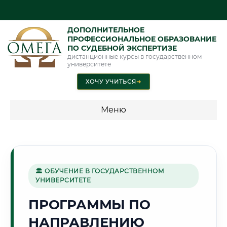
ДОПОЛНИТЕЛЬНОЕ
ПРОФЕССИОНАЛЬНОЕ ОБРАЗОВАНИЕ
ПО СУДЕБНОЙ ЭКСПЕРТИЗЕ
дистанционные курсы в государственном
университете
ХОЧУ УЧИТЬСЯ
➜
Меню
💰 ПРОГРАММЫ И СТОИМОСТЬ
Стоимость по программам обучения "Экспертные
специальности"
🏛 ОБУЧЕНИЕ В ГОСУДАРСТВЕННОМ
УНИВЕРСИТЕТЕ
Стоимость по программам обучения "Судебная экспертиза"
ПРОГРАММЫ ПО
Стоимость по программам обучения "Экспертиза"
НАПРАВЛЕНИЮ