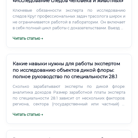
«Исследование следов человека и животных»
Ключевые обязанности эксперта по исследованию
следов Круг профессиональных задач трасолога широк и
не ограничивается работой в лаборатории. Он включает
в себя полный цикл работы с доказательствами. Выезд на
место происшествия: В составе следственно-
Читать статью →
оперативной группы эксперт проводит осмотр, выявляет,
фотографирует и грамотно изымает следы (например,
делает гипсовые слепки следов обуви, изымает объекты
со следами взлома).
Какие навыки нужны для работы экспертом
по исследованию объектов дикой флоры:
полное руководство по специальности 28.1
Сколько зарабатывают эксперты по дикой флоре:
аналитика доходов Размер заработной платы эксперта
по специальности 28.1 зависит от нескольких факторов:
региона, сектора (государственный или частный) и
наличия квалификационного аттестата. Молодой
Читать статью →
специалист без опыта, пришедший в судебно-экспертное
учреждение государственного сектора, начинае с
базового оклада. По мере выслуги лет, получения
классов и категорий доход существенного возрастает.