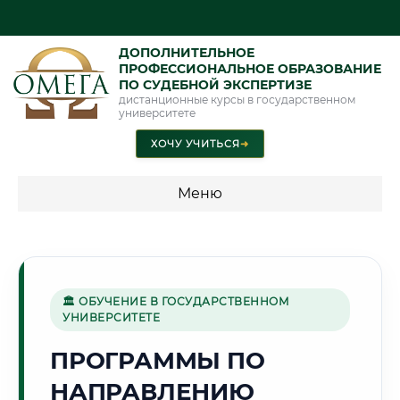
ДОПОЛНИТЕЛЬНОЕ
ПРОФЕССИОНАЛЬНОЕ ОБРАЗОВАНИЕ
ПО СУДЕБНОЙ ЭКСПЕРТИЗЕ
дистанционные курсы в государственном
университете
ХОЧУ УЧИТЬСЯ
➜
Меню
💰 ПРОГРАММЫ И СТОИМОСТЬ
Стоимость по программам обучения "Экспертные
специальности"
🏛 ОБУЧЕНИЕ В ГОСУДАРСТВЕННОМ
УНИВЕРСИТЕТЕ
Стоимость по программам обучения "Судебная экспертиза"
ПРОГРАММЫ ПО
Стоимость по программам обучения "Экспертиза"
НАПРАВЛЕНИЮ