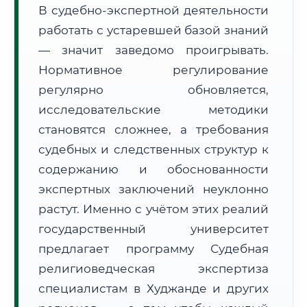
В судебно-экспертной деятельности
Формат учебы:
Дистанционно
работать с устаревшей базой знаний
— значит заведомо проигрывать.
🗺️ Зона обслуживания: г. Худжанд
Нормативное регулирование
регулярно обновляется,
исследовательские методики
становятся сложнее, а требования
судебных и следственных структур к
🚚
Расчет логистики оригиналов:
• Маршрут транзита:
содержанию и обоснованности
~1 913 км
• Экспресс-доставка СДЭК / Почтой:
3–5 рабочих дней
экспертных заключений неуклонно
растут. Именно с учётом этих реалий
📜 Документы и аккредитация
ФИС ФРДО
государственный университет
предлагает программу Судебная
религиоведческая экспертиза
🔍
Нажмите на документ для увеличения и просмотра
специалистам в Худжанде и других