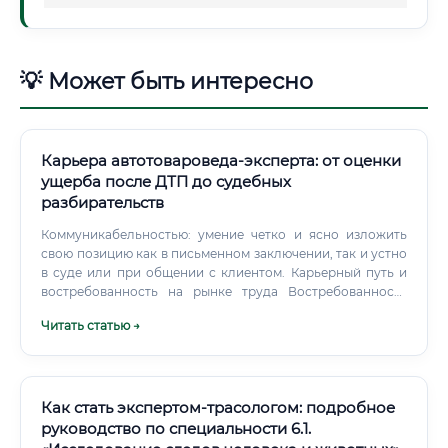
💡 Может быть интересно
Карьера автотовароведа-эксперта: от оценки
ущерба после ДТП до судебных
разбирательств
Коммуникабельностью: умение четко и ясно изложить
свою позицию как в письменном заключении, так и устно
в суде или при общении с клиентом. Карьерный путь и
востребованность на рынке труда Востребованность
профессии стабильно высокая. Пока по дорогам ездят
Читать статью →
автомобили, они будут попадать в аварии, продаваться,
покупаться и становиться предметом споров.
Как стать экспертом-трасологом: подробное
руководство по специальности 6.1.