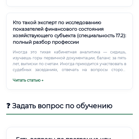
сметного расчёта — Grand Smeta, РИК, Smeta.RU
Переходные коэффициенты, индексы пересчёта цен
Понимание структуры сводного сметного расчёта
Правовые знания: ФЗ-73 «О государственной судебно-
Кто такой эксперт по исследованию
экспертной деятельности» Гражданский и Арбитражный
показателей финансового состояния
процессуальный кодексы Нормы об ответственности
хозяйствующего субъекта (специальность 17.2):
эксперта за заведомо ложное заключение Аналитические
полный разбор профессии
навыки: Умение работать с большими объёмами
документации Логика изложения выводов Чёткое
Иногда это тихая кабинетная аналитика — сидишь,
разграничение факта и предположения Где работают
изучаешь горы первичной документации, баланс за пять
такие специалисты Эксперты по специальности 16.1
лет, выписки по счетам. Иногда приходится участвовать в
работают в разных структурах. Государственные
судебных заседаниях, отвечать на вопросы сторон,
экспертные учреждения — это один вариант. Но рынок
отстаивать выводы под давлением адвокатов, которые
Читать статью →
негосударственной экспертизы сейчас очень развит.
очень хорошо умеют задавать неудобные вопросы.
❓ Задать вопрос по обучению