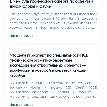
В чем суть профессии эксперта по объектам
дикой флоры и фауны
Таким образом, путь от студента до квалифицированного
эксперта занимает около 8-10 лет. Начать следует с
поступления в вуз на биологический, экологический или
лесохозяйственный факультет. Ключевые вузы, готовящие
сильных специалистов: МГУ им.
Читать статью →
Что делает эксперт по специальности 16.1:
технические и сметно-расчётные
исследования строительных объектов —
профессия, в которой нуждается каждая
стройка
Технические знания: Строительные конструкции и
технологии Нормы и правила (СП, СНиП, ГОСТ)
Техническое обследование зданий и сооружений
Методики определения физического износа Сметная
грамотность: Работа с федеральными и
Читать статью →
территориальными единичными расценками Программы