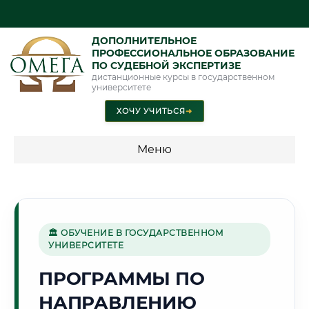
ДОПОЛНИТЕЛЬНОЕ
ПРОФЕССИОНАЛЬНОЕ ОБРАЗОВАНИЕ
ПО СУДЕБНОЙ ЭКСПЕРТИЗЕ
дистанционные курсы в государственном
университете
ХОЧУ УЧИТЬСЯ
➜
Меню
💰 ПРОГРАММЫ И СТОИМОСТЬ
Стоимость по программам обучения "Экспертные
специальности"
🏛 ОБУЧЕНИЕ В ГОСУДАРСТВЕННОМ
УНИВЕРСИТЕТЕ
Стоимость по программам обучения "Судебная экспертиза"
ПРОГРАММЫ ПО
Стоимость по программам обучения "Экспертиза"
НАПРАВЛЕНИЮ