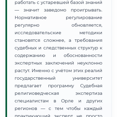
работать с устаревшей базой знаний
Формат учебы:
Дистанционно
— значит заведомо проигрывать.
Нормативное регулирование
🗺️ Зона обслуживания: г. Орёл
регулярно обновляется,
исследовательские методики
становятся сложнее, а требования
судебных и следственных структур к
содержанию и обоснованности
🚚
Расчет логистики оригиналов:
экспертных заключений неуклонно
• Маршрут транзита:
~3 013 км
• Экспресс-доставка СДЭК / Почтой:
4–6 рабочих дней
растут. Именно с учётом этих реалий
государственный университет
📜 Документы и аккредитация
ФИС ФРДО
предлагает программу Судебная
религиоведческая экспертиза
специалистам в Орле и других
🔍
Нажмите на документ для увеличения и просмотра
регионов — с тем чтобы каждый
практикующий эксперт не просто