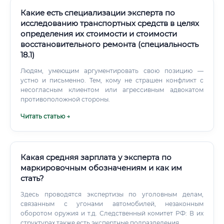
Инженерам и техническим специалистам с юридическим
образованием или интересом к праву ✅ Дизайнерам и
Какие есть специализации эксперта по
специалистам в области промышленного дизайна,
исследованию транспортных средств в целях
которые понимают, что такое охраноспособный объект ✅
определения их стоимости и стоимости
Программистам, которым интересна правовая сторона
восстановительного ремонта (специальность
разработки и защиты ПО А кому точно не стоит идти в эту
18.1)
профессию? Тем, кто хочет живой коммуникации с
клиентами и быстрых результатов.
Людям, умеющим аргументировать свою позицию —
устно и письменно. Тем, кому не страшен конфликт с
несогласным клиентом или агрессивным адвокатом
противоположной стороны.
Читать статью →
Какая средняя зарплата у эксперта по
маркировочным обозначениям и как им
стать?
Здесь проводятся экспертизы по уголовным делам,
связанным с угонами автомобилей, незаконным
оборотом оружия и т.д. Следственный комитет РФ: В их
структурах также есть экспертные подразделения.