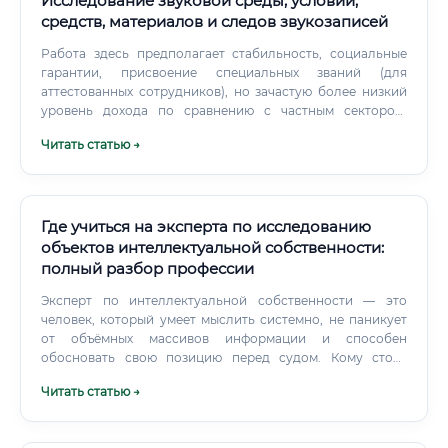
Исследование звуковой среды, условий,
средств, материалов и следов звукозаписей
Работа здесь предполагает стабильность, социальные
гарантии, присвоение специальных званий (для
аттестованных сотрудников), но зачастую более низкий
уровень дохода по сравнению с частным сектором.
Негосударственные (частные) экспертные организации:
Читать статью →
Независимые центры судебных экспертиз.
Где учиться на эксперта по исследованию
объектов интеллектуальной собственности:
полный разбор профессии
Эксперт по интеллектуальной собственности — это
человек, который умеет мыслить системно, не паникует
от объёмных массивов информации и способен
обосновать свою позицию перед судом. Кому стоит
серьёзно рассмотреть эту профессию: ✅ Юристам,
Читать статью →
специализирующимся на IP-праве, которые хотят глубже
погрузиться в техническую сторону ✅ Патентным
поверенным с опытом сопровождения споров ✅