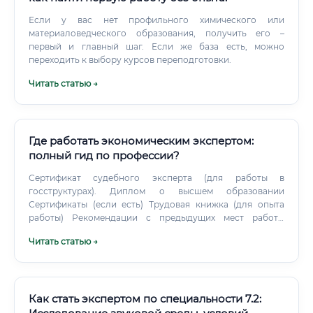
Если у вас нет профильного химического или
материаловедческого образования, получить его –
первый и главный шаг. Если же база есть, можно
переходить к выбору курсов переподготовки.
Читать статью →
Где работать экономическим экспертом:
полный гид по профессии?
Сертификат судебного эксперта (для работы в
госструктурах). Диплом о высшем образовании
Сертификаты (если есть) Трудовая книжка (для опыта
работы) Рекомендации с предыдущих мест работы
Смежные профессии и чем экономическая экспертиза
Читать статью →
лучше 1. Бухгалтер Отличие: бухгалтер ведет учет, а
эксперт анализирует и выявляет нарушения.
Как стать экспертом по специальности 7.2: