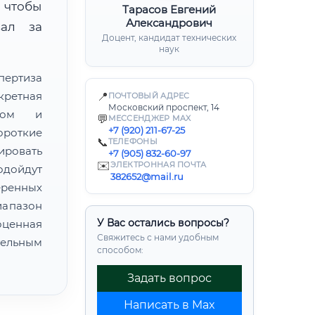
 чтобы
Тарасов Евгений
Александрович
вал за
Доцент, кандидат технических
наук
пертиза
кретная
📍
ПОЧТОВЫЙ АДРЕС
Московский проспект, 14
атом и
💬
МЕССЕНДЖЕР MAX
+7 (920) 211-67-25
ороткие
📞
ТЕЛЕФОНЫ
ировать
+7 (905) 832-60-97
✉️
ЭЛЕКТРОННАЯ ПОЧТА
одойдут
382652@mail.ru
еренных
иапазон
У Вас остались вопросы?
ценная
Свяжитесь с нами удобным
ельным
способом:
Задать вопрос
Написать в Max