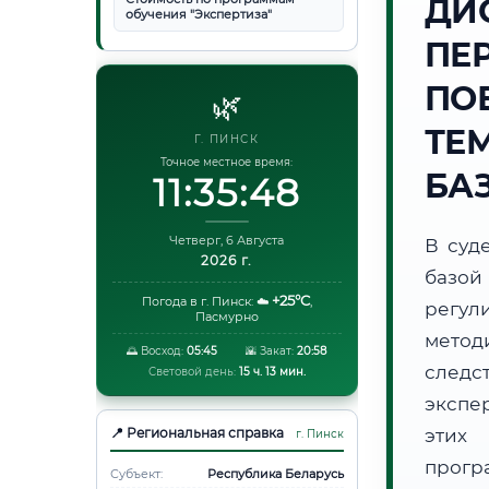
ДИ
обучения "Экспертиза"
ПЕ
ПО
🌿
ТЕ
Г. ПИНСК
Точное местное время:
БА
11:35:49
Четверг, 6 Августа
В суд
2026 г.
базой
+25°C
Погода в г. Пинск:
☁️
,
регул
Пасмурно
метод
🌅 Восход:
05:45
🌇 Закат:
20:58
следс
Световой день:
15 ч. 13 мин.
экспе
📍 Региональная справка
этих 
г. Пинск
прог
Субъект:
Республика Беларусь