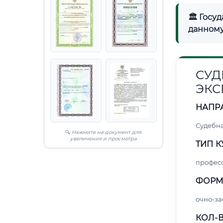
🏛 Госу
данному
СУД
ЭКС
НАПР
Судебна
🔍
Нажмите на документ для
увеличения и просмотра
ТИП К
профес
ФОРМ
очно-за
КОЛ-В