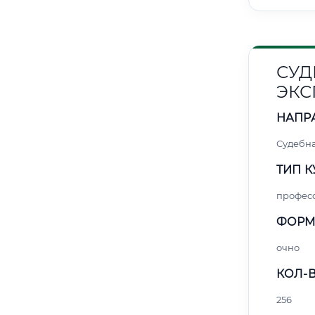
СУД
ЭКС
НАПР
Судебна
ТИП К
профес
ФОРМ
очно
КОЛ-В
256