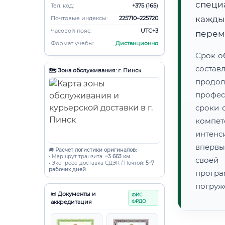
специ
Тел. код:
+375 (165)
кажды
Почтовые индексы:
225710–225720
Часовой пояс:
UTC+3
переме
Формат учебы:
Дистанционно
Срок о
состав
🗺️ Зона обслуживания: г. Пинск
продо
профес
сроки 
компет
интенс
впервы
🚚
Расчет логистики оригиналов:
• Маршрут транзита:
~3 663 км
своей
• Экспресс-доставка СДЭК / Почтой:
5–7
рабочих дней
прогр
погруж
📜 Документы и
ФИС
аккредитация
ФРДО