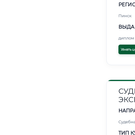
РЕГИО
Пинск
ВЫДА
диплом 
Узнать ц
СУД
ЭКС
НАПР
Судебна
ТИП К