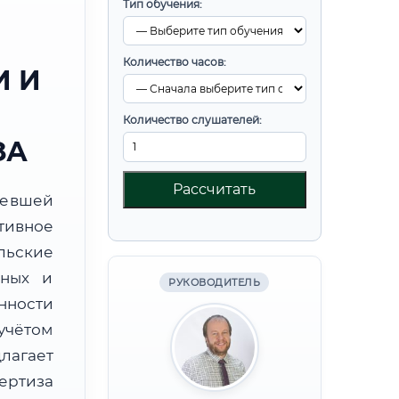
Тип обучения:
Количество часов:
 И
Количество слушателей:
ЗА
Рассчитать
ревшей
тивное
льские
бных и
РУКОВОДИТЕЛЬ
нности
учётом
лагает
ртиза