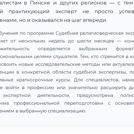
алистам в Пинске и других регионов — с тем
й практикующий эксперт не просто успе
нами, но и оказывался на шаг впереди.
бучения по программе Судебная религиоведческая экс
ляет от нескольких недель до шести месяцев — кон
лжительность определяется выбранным форм
сиональными целями слушателя. Тем, кто стремится в к
освоить новые исследовательские методы или актуализ
енции в конкретной области судебной экспертизы, п
ивные краткосрочные курсы. Для специалистов, нам
е войти в профессию или значительно расширить д
 экспертной деятельности, предусмотрена полно
амма профессиональной переподготовки с основат
ением в выбранную специализацию.