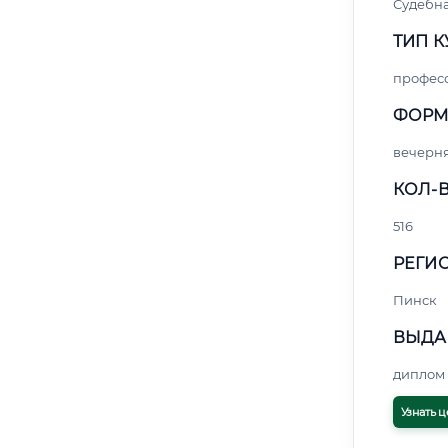
Судебна
ТИП К
профес
ФОРМ
вечерн
КОЛ-В
516
РЕГИО
Пинск
ВЫДА
диплом 
Узнать ц