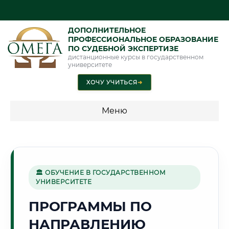
ДОПОЛНИТЕЛЬНОЕ
ПРОФЕССИОНАЛЬНОЕ ОБРАЗОВАНИЕ
ПО СУДЕБНОЙ ЭКСПЕРТИЗЕ
дистанционные курсы в государственном
университете
ХОЧУ УЧИТЬСЯ
➜
Меню
💰 ПРОГРАММЫ И СТОИМОСТЬ
Стоимость по программам обучения "Экспертные
специальности"
🏛 ОБУЧЕНИЕ В ГОСУДАРСТВЕННОМ
УНИВЕРСИТЕТЕ
Стоимость по программам обучения "Судебная экспертиза"
ПРОГРАММЫ ПО
Стоимость по программам обучения "Экспертиза"
НАПРАВЛЕНИЮ