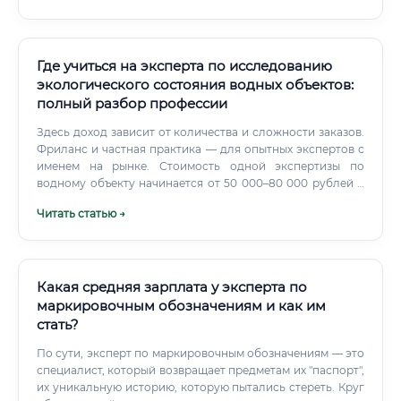
Где учиться на эксперта по исследованию
экологического состояния водных объектов:
полный разбор профессии
Здесь доход зависит от количества и сложности заказов.
Фриланс и частная практика — для опытных экспертов с
именем на рынке. Стоимость одной экспертизы по
водному объекту начинается от 50 000–80 000 рублей и
может достигать нескольких сотен тысяч при сложных
Читать статью →
многообъектных делах.
Какая средняя зарплата у эксперта по
маркировочным обозначениям и как им
стать?
По сути, эксперт по маркировочным обозначениям — это
специалист, который возвращает предметам их "паспорт",
их уникальную историю, которую пытались стереть. Круг