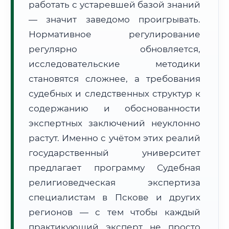
работать с устаревшей базой знаний
Формат учебы:
Дистанционно
— значит заведомо проигрывать.
Нормативное регулирование
🗺️ Зона обслуживания: г. Псков
регулярно обновляется,
исследовательские методики
становятся сложнее, а требования
судебных и следственных структур к
содержанию и обоснованности
🚚
Расчет логистики оригиналов:
экспертных заключений неуклонно
• Маршрут транзита:
~3 279 км
• Экспресс-доставка СДЭК / Почтой:
5–7 рабочих дней
растут. Именно с учётом этих реалий
государственный университет
📜 Документы и аккредитация
ФИС ФРДО
предлагает программу Судебная
религиоведческая экспертиза
специалистам в Пскове и других
🔍
Нажмите на документ для увеличения и просмотра
регионов — с тем чтобы каждый
практикующий эксперт не просто