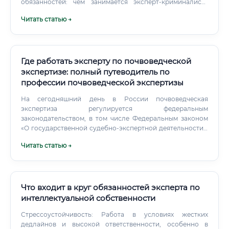
обязанностей: чем занимается эксперт-криминалист?
Работа эксперта — это не только сидение в лаборатории
Читать статью →
с микроскопом.
Где работать эксперту по почвоведческой
экспертизе: полный путеводитель по
профессии почвоведческой экспертизы
На сегодняшний день в России почвоведческая
экспертиза регулируется федеральным
законодательством, в том числе Федеральным законом
«О государственной судебно-экспертной деятельности»,
Земельным кодексом РФ, а также целым рядом ГОСТов и
Читать статью →
методических указаний Министерства природных
ресурсов и экологии. Причина проста: Россия обладает
огромными земельными ресурсами, развивается
строительная отрасль, ужесточаются экологические
требования, и без квалифицированных почвоведов-
Что входит в круг обязанностей эксперта по
экспертов не обходится ни одно серьёзное дело,
интеллектуальной собственности
связанное с землёй.
Стрессоустойчивость: Работа в условиях жестких
дедлайнов и высокой ответственности, особенно в