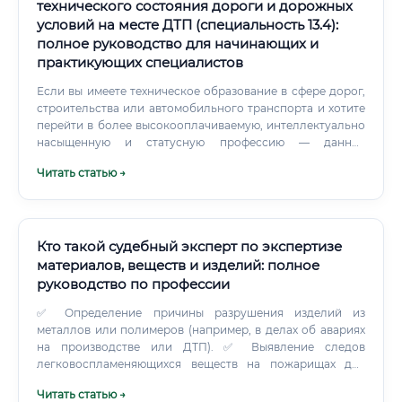
технического состояния дороги и дорожных
условий на месте ДТП (специальность 13.4):
полное руководство для начинающих и
практикующих специалистов
Если вы имеете техническое образование в сфере дорог,
строительства или автомобильного транспорта и хотите
перейти в более высокооплачиваемую, интеллектуально
насыщенную и статусную профессию — данное
направление заслуживает самого пристального
Читать статью →
внимания. Начните с выбора аккредитованного учебного
центра, уточните требования к аттестации в вашем
регионе, и уже через год вы сможете работать в качестве
эксперта по одной из наиболее перспективных и
востребованных судебно-экспертных специальностей
Кто такой судебный эксперт по экспертизе
России.
материалов, веществ и изделий: полное
руководство по профессии
✅ Определение причины разрушения изделий из
металлов или полимеров (например, в делах об авариях
на производстве или ДТП). ✅ Выявление следов
легковоспламеняющихся веществ на пожарищах для
установления факта поджога. ✅ Датировка создания
Читать статью →
документов по составу чернил или тонера.