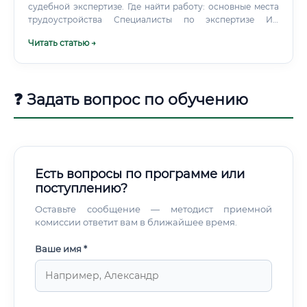
судебной экспертизе. Где найти работу: основные места
трудоустройства Специалисты по экспертизе ИС
востребованы в различных секторах экономики.
Читать статью →
Государственные экспертные учреждения: Федеральный
институт промышленной собственности (ФИПС),
который проводит экспертизу заявок на патенты и
товарные знаки, а также судебно-экспертные центры при
❓ Задать вопрос по обучению
Минюсте и МВД.
Есть вопросы по программе или
поступлению?
Оставьте сообщение — методист приемной
комиссии ответит вам в ближайшее время.
Ваше имя *