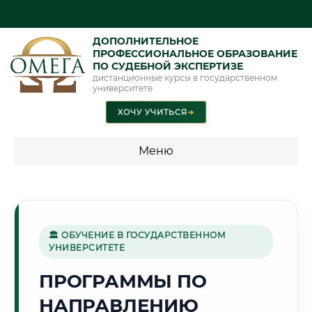
ДОПОЛНИТЕЛЬНОЕ
ПРОФЕССИОНАЛЬНОЕ ОБРАЗОВАНИЕ
ПО СУДЕБНОЙ ЭКСПЕРТИЗЕ
дистанционные курсы в государственном
университете
ХОЧУ УЧИТЬСЯ
➜
Меню
💰 ПРОГРАММЫ И СТОИМОСТЬ
Стоимость по программам обучения "Экспертные
специальности"
🏛 ОБУЧЕНИЕ В ГОСУДАРСТВЕННОМ
УНИВЕРСИТЕТЕ
Стоимость по программам обучения "Судебная экспертиза"
ПРОГРАММЫ ПО
Стоимость по программам обучения "Экспертиза"
НАПРАВЛЕНИЮ