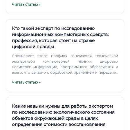
Читать статью →
Кто такой эксперт по исследованию
информационных компьютерных средств:
профессия, которая стоит на страже
цифровой правды
Специалист этого профиля занимается технической
экспертизой компьютерной техники, цифровых
носителей информации, программного обеспечения и
всего, что связано с обработкой, хранением и передачей
данных в электронном виде. Это человек на пересечении
Читать статью →
двух миров — технического и правового. Он работает в
рамках процессуального законодательства, его
заключения имеют юридическую силу и используются в
уголовных, административных и гражданских делах.
Какие навыки нужны для работы экспертом
по исследованию экологического состояния
объектов окружающей среды в целях
определения стоимости восстановления