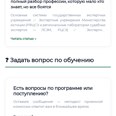
полный разбор профессии, которую мало кто
знает, но все боятся
Основные системы государственных экспертных
учреждений: ✅ Экспертные учреждения Министерства
юстиции (РФЦСЭ и региональные лаборатории судебных
экспертиз — ЛСЭМ, РЦСЭ) ✅ Экспертно-
криминалистические центры МВД ✅ Судебно-
Читать статью →
медицинские и криминалистические подразделения СК
РФ РФЦСЭ при Минюсте — главная структура в системе.
Именно здесь разрабатываются методики, готовятся
учебные материалы и проводится аттестация экспертов.
❓ Задать вопрос по обучению
Попасть на стажировку туда — значит получить доступ к
лучшей методической базе в стране.
Есть вопросы по программе или
поступлению?
Оставьте сообщение — методист приемной
комиссии ответит вам в ближайшее время.