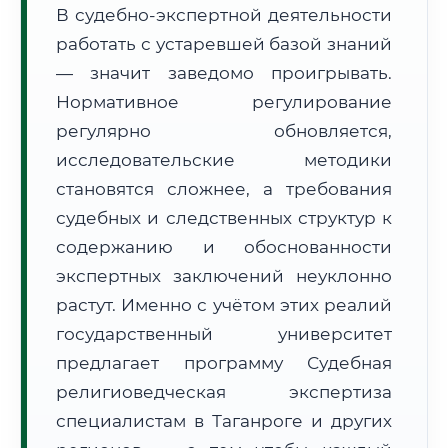
В судебно-экспертной деятельности
Формат учебы:
Дистанционно
работать с устаревшей базой знаний
— значит заведомо проигрывать.
🗺️ Зона обслуживания: г. Таганрог
Нормативное регулирование
регулярно обновляется,
исследовательские методики
становятся сложнее, а требования
судебных и следственных структур к
🚚
Расчет логистики оригиналов:
• Маршрут транзита:
содержанию и обоснованности
~3 134 км
• Экспресс-доставка СДЭК / Почтой:
4–6 рабочих дней
экспертных заключений неуклонно
растут. Именно с учётом этих реалий
📜 Документы и аккредитация
ФИС ФРДО
государственный университет
предлагает программу Судебная
религиоведческая экспертиза
🔍
Нажмите на документ для увеличения и просмотра
специалистам в Таганроге и других