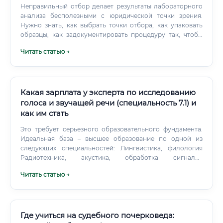
Неправильный отбор делает результаты лабораторного
анализа бесполезными с юридической точки зрения.
Нужно знать, как выбрать точки отбора, как упаковать
образцы, как задокументировать процедуру так, чтобы
результаты не оспорили в суде.
Читать статью →
Какая зарплата у эксперта по исследованию
голоса и звучащей речи (специальность 7.1) и
как им стать
Это требует серьезного образовательного фундамента.
Идеальная база – высшее образование по одной из
следующих специальностей: Лингвистика, филология
Радиотехника, акустика, обработка сигналов
Прикладная математика и информатика
Читать статью →
Информационная безопасность После получения
базового высшего образования необходимо пройти
профессиональную переподготовку по программе
«Судебная фоноскопическая экспертиза» (специальность
7.1).
Где учиться на судебного почерковеда: