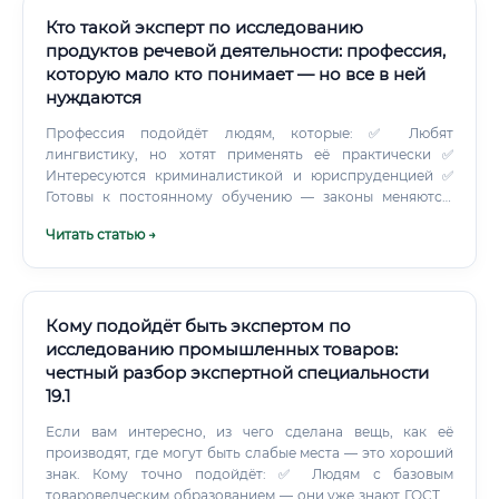
Кто такой эксперт по исследованию
продуктов речевой деятельности: профессия,
которую мало кто понимает — но все в ней
нуждаются
Профессия подойдёт людям, которые: ✅ Любят
лингвистику, но хотят применять её практически ✅
Интересуются криминалистикой и юриспруденцией ✅
Готовы к постоянному обучению — законы меняются,
методики развиваются ✅ Умеют работать в одиночку над
Читать статью →
сложными задачами ✅ Не боятся брать на себя
ответственность — их выводы влияют на судьбы людей ⚠️
Профессия точно не подойдёт тем, кто ищет стабильный
офисный ритм с чётким расписанием. Иногда нужно
срочно анализировать 500-страничную переписку за
Кому подойдёт быть экспертом по
несколько дней. Какие навыки нужны для работы
исследованию промышленных товаров:
Речевед — это прежде всего лингвист.
честный разбор экспертной специальности
19.1
Если вам интересно, из чего сделана вещь, как её
производят, где могут быть слабые места — это хороший
знак. Кому точно подойдёт: ✅ Людям с базовым
товароведческим образованием — они уже знают ГОСТы,