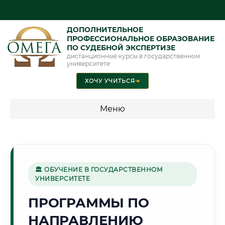
ДОПОЛНИТЕЛЬНОЕ
ПРОФЕССИОНАЛЬНОЕ ОБРАЗОВАНИЕ
ПО СУДЕБНОЙ ЭКСПЕРТИЗЕ
дистанционные курсы в государственном
университете
ХОЧУ УЧИТЬСЯ
➜
Меню
💰 ПРОГРАММЫ И СТОИМОСТЬ
Стоимость по программам обучения "Экспертные
специальности"
🏛 ОБУЧЕНИЕ В ГОСУДАРСТВЕННОМ
УНИВЕРСИТЕТЕ
Стоимость по программам обучения "Судебная экспертиза"
ПРОГРАММЫ ПО
Стоимость по программам обучения "Экспертиза"
НАПРАВЛЕНИЮ