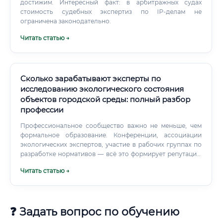
достижим. Интересный факт: в арбитражных судах
стоимость судебных экспертиз по IP-делам не
ограничена законодательно.
Читать статью →
Сколько зарабатывают эксперты по
исследованию экологического состояния
объектов городской среды: полный разбор
профессии
Профессиональное сообщество важно не меньше, чем
формальное образование. Конференции, ассоциации
экологических экспертов, участие в рабочих группах по
разработке нормативов — всё это формирует репутацию
и открывает новые возможности. Эксперта, которого
Читать статью →
знают в профессиональном сообществе, клиенты находят
сами.
❓ Задать вопрос по обучению