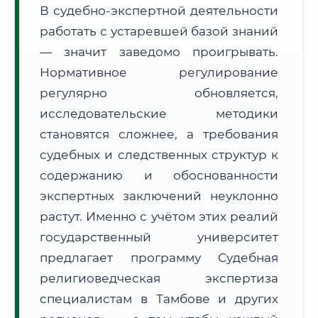
В судебно-экспертной деятельности
Формат учебы:
Дистанционно
работать с устаревшей базой знаний
— значит заведомо проигрывать.
🗺️ Зона обслуживания: г. Тамбов
Нормативное регулирование
регулярно обновляется,
исследовательские методики
становятся сложнее, а требования
судебных и следственных структур к
🚚
Расчет логистики оригиналов:
• Маршрут транзита:
содержанию и обоснованности
~2 691 км
• Экспресс-доставка СДЭК / Почтой:
4–6 рабочих дней
экспертных заключений неуклонно
растут. Именно с учётом этих реалий
📜 Документы и аккредитация
ФИС ФРДО
государственный университет
предлагает программу Судебная
религиоведческая экспертиза
🔍
Нажмите на документ для увеличения и просмотра
специалистам в Тамбове и других