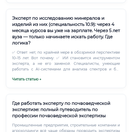
Эксперт по исследованию минералов и
изделий из них (специальность 10.9): через 4
месяца курсов вы уже на зарплате. Через 5 лет
вуза — только начинаете искать работу. Где
логика?
✅ Ответ: нет, по крайней мере в обозримой перспективе
10–15 лет. Вот почему: ✅ ИИ становится инструментом
эксперта, а не его заменой. Специалисты, умеющие
работать с AI-системами для анализа спектров и баз
данных, будут цениться выше — это дополнительное
Читать статью →
конкурентное преимущество, а не угроза.
Где работать эксперту по почвоведческой
экспертизе: полный путеводитель по
профессии почвоведческой экспертизы
Промышленные предприятия, строительные компании и
агрохолдинги всё чаще обязаны проводить экспертизы