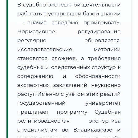
В судебно-экспертной деятельности
🗺️ Зона обслуживания: г. Владикавказ
работать с устаревшей базой знаний
— значит заведомо проигрывать.
Нормативное регулирование
регулярно обновляется,
исследовательские методики
становятся сложнее, а требования
🚚
Расчет логистики оригиналов:
• Маршрут транзита:
~3 042 км
судебных и следственных структур к
• Экспресс-доставка СДЭК / Почтой:
4–6 рабочих дней
содержанию и обоснованности
📜 Документы и аккредитация
экспертных заключений неуклонно
ФИС ФРДО
растут. Именно с учётом этих реалий
государственный университет
предлагает программу Судебная
🔍
Нажмите на документ для увеличения и просмотра
религиоведческая экспертиза
специалистам во Владикавказе и