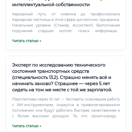
Тем, кто не переносит монотонной аналитической
интеллектуальной собственности
работы. Тем, кто хочет быстрых результатов и публичного
Карьерный путь: от новичка до профессионала
признания.
Карьерная лестница в этой сфере достаточно прозрачна.
Начальный уровень (Стажер, Ассистент): Выполнение
поручений старших коллег: поиск информации,
подготовка черновиков документов, ведение
Читать статью →
делопроизводства.
Эксперт по исследованию технического
состояния транспортных средств
(специальность 13.2). Страшно менять всё и
начинать заново? Страшнее — через 5 лет
сидеть на том же месте с той же зарплатой.
Перспективы через 10 лет: ✅ Эксперты, освоившие работу
с ИИ-инструментами, окажутся в привилегированном
положении: они будут работать быстрее, качественнее и
с более высоким доходом. Те, кто проигнорирует
цифровые инструменты, — проиграют в конкуренции.
Читать статью →