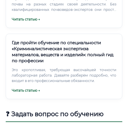
почвы на разных стадиях своей деятельности. Без
квалифицированных почвоведов-экспертов они просто
не могут выполнить требования закона. Рост числа
Читать статью →
земельных споров С развитием рынка недвижимости и
активной застройкой пригородных территорий
земельные споры стали массовым явлением.
Где пройти обучение по специальности
«Криминалистическая экспертиза
материалов, веществ и изделий»: полный гид
по профессии
Это кропотливая, требующая высочайшей точности
лабораторная работа. Давайте разберём подробно, что
входит в его профессиональные обязанности.
Читать статью →
❓ Задать вопрос по обучению