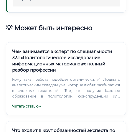
💡 Может быть интересно
Чем занимается эксперт по специальности
32.1 «Политологическое исследование
информационных материалов»: полный
разбор профессии
Кому такая работа подойдёт органически: ✅ Людям с
аналитическим складом ума, которые любят разбираться
в сложных текстах ✅ Тем, кто получил базовое
образование в политологии, юриспруденции или
истории ✅ Людям, готовым к постоянному обучению —
Читать статью →
законодательство и методология меняются регулярно ✅
Тем, кто может работать в условиях высокой
ответственности и давления ✅ Людям с хорошей
письменной речью — заключения должны быть чёткими и
понятными суду А кому эта работа точно не подойдёт?
Что входит в круг обязанностей эксперта по