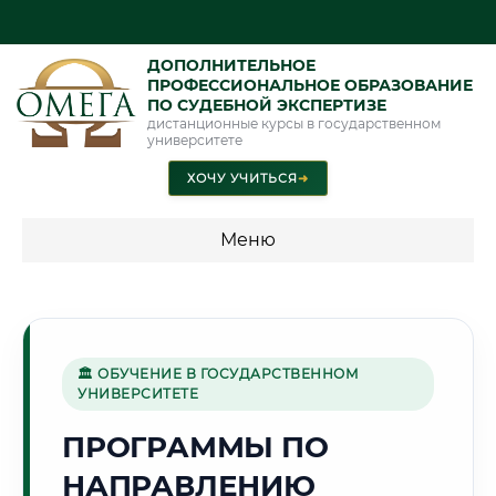
ДОПОЛНИТЕЛЬНОЕ
ПРОФЕССИОНАЛЬНОЕ ОБРАЗОВАНИЕ
ПО СУДЕБНОЙ ЭКСПЕРТИЗЕ
дистанционные курсы в государственном
университете
ХОЧУ УЧИТЬСЯ
➜
Меню
💰 ПРОГРАММЫ И СТОИМОСТЬ
Стоимость по программам обучения "Экспертные
специальности"
🏛 ОБУЧЕНИЕ В ГОСУДАРСТВЕННОМ
УНИВЕРСИТЕТЕ
Стоимость по программам обучения "Судебная экспертиза"
ПРОГРАММЫ ПО
Стоимость по программам обучения "Экспертиза"
НАПРАВЛЕНИЮ