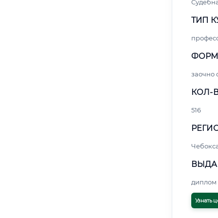
Судебна
ТИП К
профес
ФОРМ
заочно
КОЛ-В
516
РЕГИО
Чебокс
ВЫДА
диплом 
Узнать ц