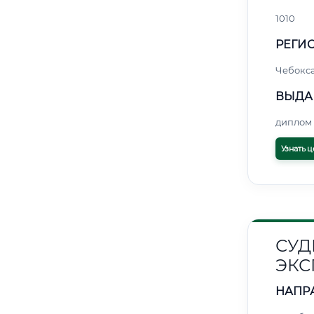
1010
РЕГИО
Чебокс
ВЫДА
диплом 
Узнать ц
СУД
ЭКС
НАПР