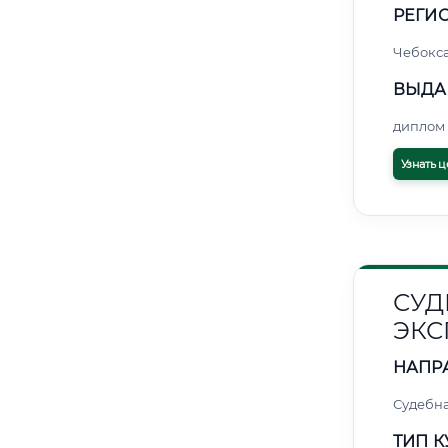
РЕГИО
Чебокс
ВЫДА
диплом 
Узнать ц
СУД
ЭКС
НАПР
Судебна
ТИП К