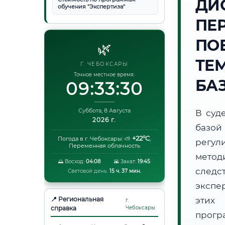
ДИ
обучения "Экспертиза"
ПЕ
ПО
🌿
ТЕ
Г. ЧЕБОКСАРЫ
Точное местное время:
БА
09:33:31
Суббота, 8 Августа
В суд
2026 г.
базой
+22°C
Погода в г. Чебоксары:
⛅
,
регул
Переменная облачность
метод
🌅 Восход:
04:08
🌇 Закат:
19:45
следс
Световой день:
15 ч. 37 мин.
экспе
📍 Региональная
этих 
г.
справка
Чебоксары
прог