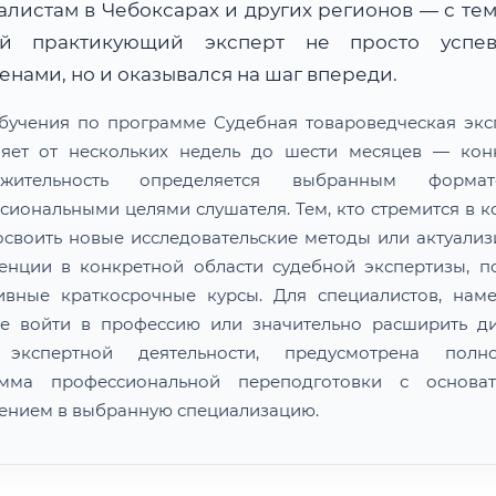
алистам в Чебоксарах и других регионов — с тем
й практикующий эксперт не просто успе
нами, но и оказывался на шаг впереди.
бучения по программе Судебная товароведческая экс
ляет от нескольких недель до шести месяцев — кон
лжительность определяется выбранным форм
сиональными целями слушателя. Тем, кто стремится в к
освоить новые исследовательские методы или актуализ
енции в конкретной области судебной экспертизы, п
ивные краткосрочные курсы. Для специалистов, нам
е войти в профессию или значительно расширить д
 экспертной деятельности, предусмотрена полно
амма профессиональной переподготовки с основат
ением в выбранную специализацию.