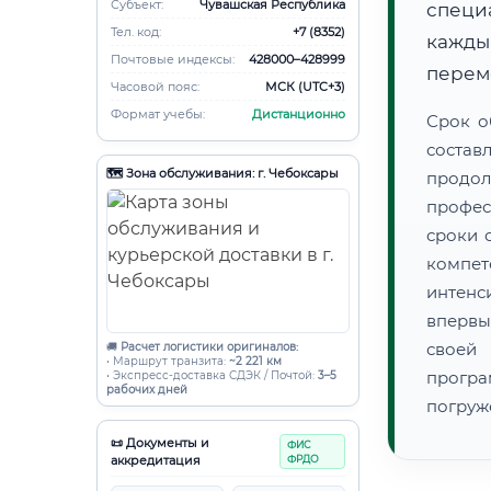
Субъект:
Чувашская Республика
специ
Тел. код:
+7 (8352)
кажды
Почтовые индексы:
428000–428999
переме
Часовой пояс:
МСК (UTC+3)
Формат учебы:
Дистанционно
Срок о
состав
🗺️ Зона обслуживания: г. Чебоксары
продо
профес
сроки 
компет
интенс
впервы
своей
🚚
Расчет логистики оригиналов:
• Маршрут транзита:
~2 221 км
прогр
• Экспресс-доставка СДЭК / Почтой:
3–5
рабочих дней
погруж
📜 Документы и
ФИС
аккредитация
ФРДО