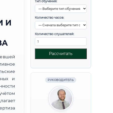
Тип обучения:
Количество часов:
 И
Количество слушателей:
ЗА
Рассчитать
ревшей
тивное
льские
бных и
РУКОВОДИТЕЛЬ
нности
учётом
лагает
ртиза