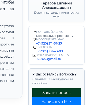
 чтобы
Тарасов Евгений
Александрович
вал за
Доцент, кандидат технических
наук
пертиза
кретная
📍
ПОЧТОВЫЙ АДРЕС
Московский проспект, 14
атом и
💬
МЕССЕНДЖЕР MAX
+7 (920) 211-67-25
ороткие
📞
ТЕЛЕФОНЫ
ировать
+7 (905) 191-43-09
✉️
ЭЛЕКТРОННАЯ ПОЧТА
одойдут
382652@mail.ru
еренных
иапазон
У Вас остались вопросы?
ценная
Свяжитесь с нами удобным
ельным
способом:
Задать вопрос
Написать в Max