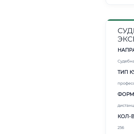
СУД
ЭКС
НАПР
Судебна
ТИП К
профес
ФОРМ
дистан
КОЛ-В
256