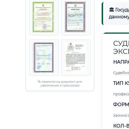
🏛 Госу
данному
СУД
ЭКС
НАПР
Судебна
🔍
Нажмите на документ для
ТИП К
увеличения и просмотра
профес
ФОРМ
заочно
КОЛ-В