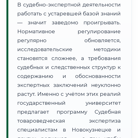
В судебно-экспертной деятельности
Формат учебы:
Дистанционно
работать с устаревшей базой знаний
— значит заведомо проигрывать.
🗺️ Зона обслуживания: г. Новокузнецк
Нормативное регулирование
регулярно обновляется,
исследовательские методики
становятся сложнее, а требования
судебных и следственных структур к
🚚
Расчет логистики оригиналов:
• Маршрут транзита:
содержанию и обоснованности
~307 км
• Экспресс-доставка СДЭК / Почтой:
1–2 рабочих дня
экспертных заключений неуклонно
растут. Именно с учётом этих реалий
📜 Документы и аккредитация
ФИС ФРДО
государственный университет
предлагает программу Судебная
товароведческая экспертиза
🔍
Нажмите на документ для увеличения и просмотра
специалистам в Новокузнецке и