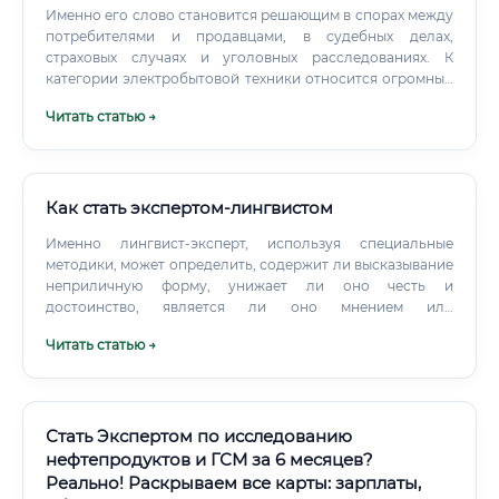
Именно его слово становится решающим в спорах между
потребителями и продавцами, в судебных делах,
страховых случаях и уголовных расследованиях. К
категории электробытовой техники относится огромный
перечень устройств: Крупная бытовая техника:
Читать статью →
холодильники, стиральные и посудомоечные машины,
плиты, духовые шкафы, кондиционеры Малая бытовая
техника: чайники, кофемашины, утюги, пылесосы,
мультиварки, блендеры Климатическая техника:
обогреватели, вентиляторы, осушители воздуха Садовая
Как стать экспертом-лингвистом
и инструментальная техника: газонокосилки, дрели,
Именно лингвист-эксперт, используя специальные
шлифовальные машины Персональные устройства: фены,
методики, может определить, содержит ли высказывание
электробритвы, зубные щётки Осветительные приборы и
неприличную форму, унижает ли оно честь и
удлинители Рынок бытовой техники в России огромен.
достоинство, является ли оно мнением или
Ежегодно продаются миллионы единиц техники, и
утверждением о факте (что критически важно для суда).
тысячи из них становятся предметами споров, претензий
Читать статью →
Основные направления работы лингвиста-эксперта:
и судебных разбирательств.
Дела о защите чести, достоинства и деловой репутации:
Анализ высказываний на предмет наличия оскорблений,
клеветы. Дела об экстремизме и разжигании розни:
Выявление призывов к насильственным действиям,
Стать Экспертом по исследованию
возбуждения ненависти или вражды.
нефтепродуктов и ГСМ за 6 месяцев?
Реально! Раскрываем все карты: зарплаты,