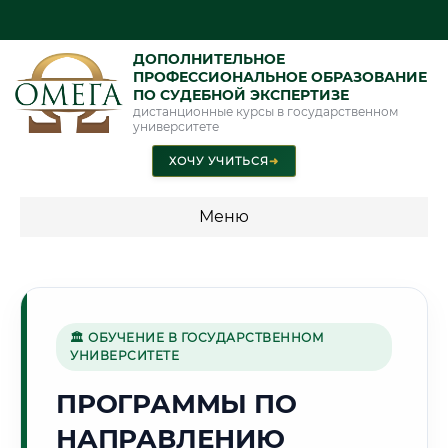
ДОПОЛНИТЕЛЬНОЕ
ПРОФЕССИОНАЛЬНОЕ ОБРАЗОВАНИЕ
ПО СУДЕБНОЙ ЭКСПЕРТИЗЕ
дистанционные курсы в государственном
университете
ХОЧУ УЧИТЬСЯ
➜
Меню
💰 ПРОГРАММЫ И СТОИМОСТЬ
Стоимость по программам обучения "Экспертные
специальности"
🏛 ОБУЧЕНИЕ В ГОСУДАРСТВЕННОМ
УНИВЕРСИТЕТЕ
Стоимость по программам обучения "Судебная экспертиза"
ПРОГРАММЫ ПО
Стоимость по программам обучения "Экспертиза"
НАПРАВЛЕНИЮ