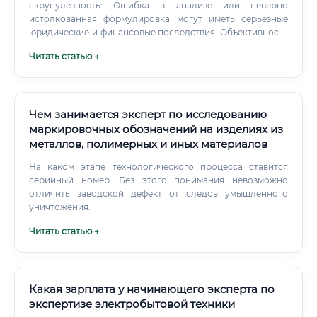
скрупулезность: Ошибка в анализе или неверно
истолкованная формулировка могут иметь серьезные
юридические и финансовые последствия. Объективность
и беспристрастность: Эксперт должен быть независим в
Читать статью →
своих суждениях и основывать выводы исключительно на
фактах. Усидчивость: Работа часто связана с длительным
и монотонным изучением документов, патентов и
технической литературы.
Чем занимается эксперт по исследованию
маркировочных обозначений на изделиях из
металлов, полимерных и иных материалов
На каком этапе технологического процесса ставится
серийный номер. Без этого понимания невозможно
отличить заводской дефект от следов умышленного
уничтожения.
Читать статью →
Какая зарплата у начинающего эксперта по
экспертизе электробытовой техники