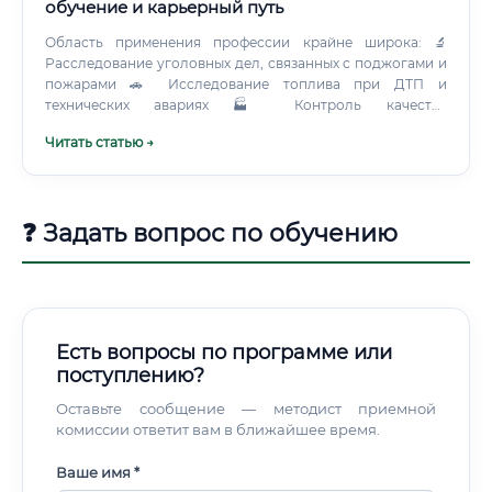
обучение и карьерный путь
Область применения профессии крайне широка: 🔬
Расследование уголовных дел, связанных с поджогами и
пожарами 🚗 Исследование топлива при ДТП и
технических авариях 🏭 Контроль качества
нефтепродуктов на производстве ⚖️ Арбитражные споры
Читать статью →
между поставщиками и потребителями топлива 🛃
Таможенная экспертиза при ввозе и вывозе ГСМ 🔍
Расследование мошенничества и фальсификации
топлива Круг обязанностей специалиста ! Это
❓ Задать вопрос по обучению
полноценная аналитическая и процессуальная
деятельность.
Есть вопросы по программе или
поступлению?
Оставьте сообщение — методист приемной
комиссии ответит вам в ближайшее время.
Ваше имя *