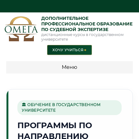
ДОПОЛНИТЕЛЬНОЕ
ПРОФЕССИОНАЛЬНОЕ ОБРАЗОВАНИЕ
ПО СУДЕБНОЙ ЭКСПЕРТИЗЕ
дистанционные курсы в государственном
университете
ХОЧУ УЧИТЬСЯ
➜
Меню
💰 ПРОГРАММЫ И СТОИМОСТЬ
Стоимость по программам обучения "Экспертные
специальности"
🏛 ОБУЧЕНИЕ В ГОСУДАРСТВЕННОМ
УНИВЕРСИТЕТЕ
Стоимость по программам обучения "Судебная экспертиза"
ПРОГРАММЫ ПО
Стоимость по программам обучения "Экспертиза"
НАПРАВЛЕНИЮ