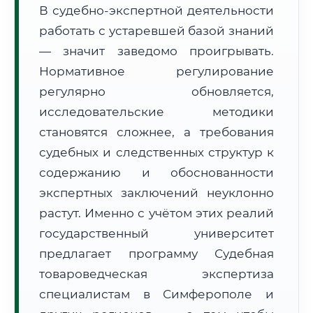
В судебно-экспертной деятельности
Формат учебы:
Дистанционно
работать с устаревшей базой знаний
— значит заведомо проигрывать.
🗺️ Зона обслуживания: г. Симферополь
Нормативное регулирование
регулярно обновляется,
исследовательские методики
становятся сложнее, а требования
судебных и следственных структур к
🚚
Расчет логистики оригиналов:
• Маршрут транзита:
содержанию и обоснованности
~3 582 км
• Экспресс-доставка СДЭК / Почтой:
5–7 рабочих дней
экспертных заключений неуклонно
растут. Именно с учётом этих реалий
📜 Документы и аккредитация
ФИС ФРДО
государственный университет
предлагает программу Судебная
товароведческая экспертиза
🔍
Нажмите на документ для увеличения и просмотра
специалистам в Симферополе и