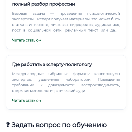
полный разбор профессии
Базовая задача — проведение психологической
экспертизы. Эксперт получает материалы: это может быть
статья в интернете, листовка, видеоролик, аудиозапись,
пост в социальной сети, рекламный текст или даже
книга. Анализируется несколько уровней содержания: ✅
Читать статью →
Явное содержание — то, что прямо написано или сказано
✅ Скрытые смыслы — подтекст, импликатуры, двойные
значения ✅ Психологические механизмы воздействия —
как именно материал влияет на читателя или зрителя ✅
Признаки манипулирования — апелляция к страхам,
Где работать эксперту-политологу
стереотипам, эмоциональным триггерам ✅
Международные гибридные форматы: консорциумы
Формирование установок — как материал меняет
экспертов, удаленные лаборатории. Повышение
убеждения и поведение аудитории Это серьёзная
требований к доказуемости: воспроизводимость,
аналитическая работа.
открытая методология, этический аудит.
Читать статью →
❓ Задать вопрос по обучению