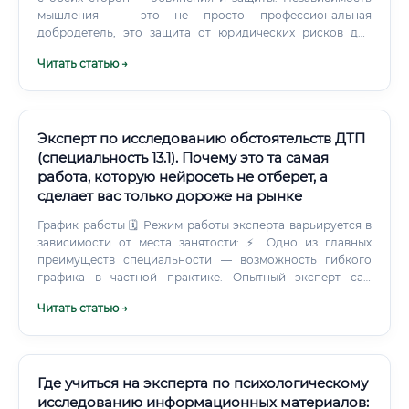
мышления — это не просто профессиональная
добродетель, это защита от юридических рисков для
самого эксперта.
Читать статью →
Эксперт по исследованию обстоятельств ДТП
(специальность 13.1). Почему это та самая
работа, которую нейросеть не отберет, а
сделает вас только дороже на рынке
График работы 🗓️ Режим работы эксперта варьируется в
зависимости от места занятости: ⚡ Одно из главных
преимуществ специальности — возможность гибкого
графика в частной практике. Опытный эксперт сам
определяет загрузку и может работать из любой точки
Читать статью →
страны, поскольку значительная часть работы
выполняется с документами дистанционно. Есть ли
смысл учиться ❓ Этот вопрос задаёт каждый, кто
рассматривает вход в профессию.
Где учиться на эксперта по психологическому
исследованию информационных материалов: