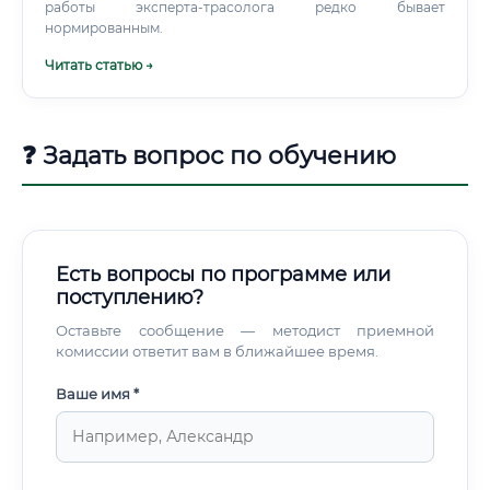
образования Для получения статуса судебного эксперта
работы эксперта-трасолога редко бывает
в государственном учреждении обязательно
нормированным.
прохождение стажировки под руководством опытного
Читать статью →
наставника и сдача квалификационного экзамена.
❓ Задать вопрос по обучению
Есть вопросы по программе или
поступлению?
Оставьте сообщение — методист приемной
комиссии ответит вам в ближайшее время.
Ваше имя *