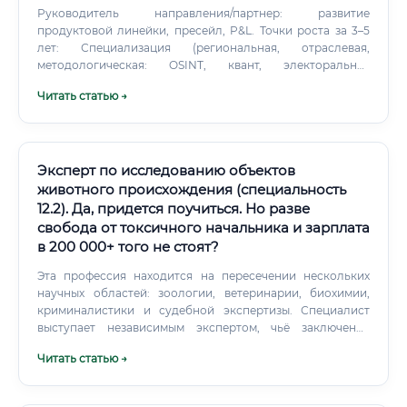
Руководитель направления/партнер: развитие
продуктовой линейки, пресейл, P&L. Точки роста за 3–5
лет: Специализация (региональная, отраслeвая,
методологическая: OSINT, квант, электоральная
аналитика). Публикации, выступления, участие в
Читать статью →
закрытых консорциумах экспертов.
Эксперт по исследованию объектов
животного происхождения (специальность
12.2). Да, придется поучиться. Но разве
свобода от токсичного начальника и зарплата
в 200 000+ того не стоят?
Эта профессия находится на пересечении нескольких
научных областей: зоологии, ветеринарии, биохимии,
криминалистики и судебной экспертизы. Специалист
выступает независимым экспертом, чьё заключение
имеет юридическую силу в суде, следственных органах,
Читать статью →
таможне, органах государственного контроля.