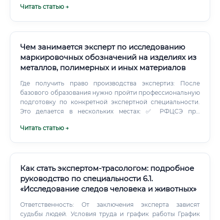
Читать статью →
Чем занимается эксперт по исследованию
маркировочных обозначений на изделиях из
металлов, полимерных и иных материалов
Где получить право производства экспертиз: После
базового образования нужно пройти профессиональную
подготовку по конкретной экспертной специальности.
Это делается в нескольких местах: ✅ РФЦСЭ при
Минюсте России (Российский федеральный центр
Читать статью →
судебной экспертизы) — один из главных центров
подготовки судебных экспертов в стране ✅ ЭКЦ МВД
России — готовит экспертов для системы МВД ✅
Московский университет МВД России — программы по
судебной экспертизе ✅ Московский государственный
Как стать экспертом-трасологом: подробное
юридический университет (МГЮА) — есть направление
руководство по специальности 6.1.
судебной экспертизы ✅ Саратовская государственная
«Исследование следов человека и животных»
юридическая академия — сильная школа судебных
экспертов ✅ Университет прокуратуры России —
Ответственность: От заключения эксперта зависят
программы дополнительного профессионального
судьбы людей. Условия труда и график работы График