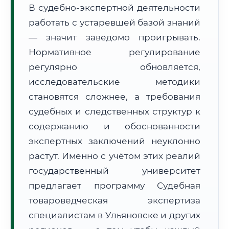
В судебно-экспертной деятельности
Формат учебы:
Дистанционно
работать с устаревшей базой знаний
— значит заведомо проигрывать.
🗺️ Зона обслуживания: г. Ульяновск
Нормативное регулирование
регулярно обновляется,
исследовательские методики
становятся сложнее, а требования
судебных и следственных структур к
🚚
Расчет логистики оригиналов:
• Маршрут транзита:
содержанию и обоснованности
~2 199 км
• Экспресс-доставка СДЭК / Почтой:
3–5 рабочих дней
экспертных заключений неуклонно
растут. Именно с учётом этих реалий
📜 Документы и аккредитация
ФИС ФРДО
государственный университет
предлагает программу Судебная
товароведческая экспертиза
🔍
Нажмите на документ для увеличения и просмотра
специалистам в Ульяновске и других