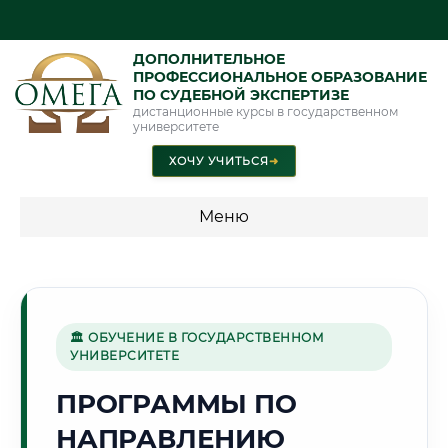
ДОПОЛНИТЕЛЬНОЕ
ПРОФЕССИОНАЛЬНОЕ ОБРАЗОВАНИЕ
ПО СУДЕБНОЙ ЭКСПЕРТИЗЕ
дистанционные курсы в государственном
университете
ХОЧУ УЧИТЬСЯ
➜
Меню
💰 ПРОГРАММЫ И СТОИМОСТЬ
Стоимость по программам обучения "Экспертные
специальности"
🏛 ОБУЧЕНИЕ В ГОСУДАРСТВЕННОМ
УНИВЕРСИТЕТЕ
Стоимость по программам обучения "Судебная экспертиза"
ПРОГРАММЫ ПО
Стоимость по программам обучения "Экспертиза"
НАПРАВЛЕНИЮ