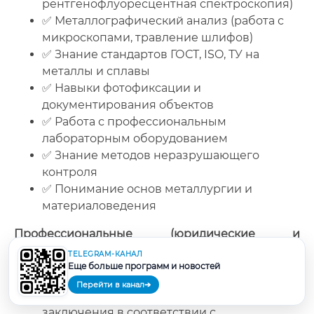
рентгенофлуоресцентная спектроскопия)
✅ Металлографический анализ (работа с
микроскопами, травление шлифов)
✅ Знание стандартов ГОСТ, ISO, ТУ на
металлы и сплавы
✅ Навыки фотофиксации и
документирования объектов
✅ Работа с профессиональным
лабораторным оборудованием
✅ Знание методов неразрушающего
контроля
✅ Понимание основ металлургии и
материаловедения
Профессиональные (юридические и
процессуальные):
TELEGRAM-КАНАЛ
Еще больше программ и новостей
✅ Знание Федерального закона № 73-ФЗ
Перейти в канал
➔
✅ Умение составлять экспертные
заключения в соответствии с