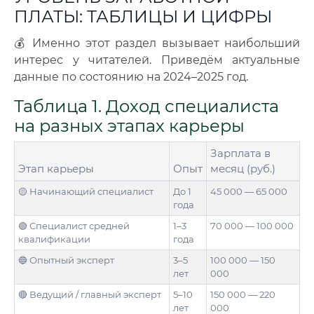
ПЛАТЫ: ТАБЛИЦЫ И ЦИФРЫ
💰 Именно этот раздел вызывает наибольший
интерес у читателей. Приведём актуальные
данные по состоянию на 2024–2025 год.
Таблица 1. Доход специалиста
на разных этапах карьеры
Зарплата в
Этап карьеры
Опыт
месяц (руб.)
🟡 Начинающий специалист
До 1
45 000 — 65 000
года
🟢 Специалист средней
1–3
70 000 — 100 000
квалификации
года
🔵 Опытный эксперт
3–5
100 000 — 150
лет
000
🔴 Ведущий / главный эксперт
5–10
150 000 — 220
лет
000