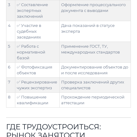
3
✅ Составление
Оформление процессуального
экспертных
документа с выводами
заключений
4
✅ Участие в
Дача показаний в статусе
судебных
эксперта
заседаниях
5
✅ Работа с
Применение ГОСТ, ТУ,
нормативной
международных стандартов
базой
6
✅ Фотофиксация
Документирование объектов до
объектов
и после исследования
7
✅ Рецензирование
Проверка заключений других
чужих экспертиз
специалистов
8
✅ Повышение
Прохождение периодической
квалификации
аттестации
ГДЕ ТРУДОУСТРОИТЬСЯ:
РЫНОК ЗАНЯТОСТИ