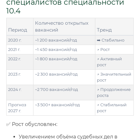
специалистов специальности
10.4
Количество открытых
Период
вакансий
Тренд
2020 г.
~1 200 вакансий/год
➡️ Стабильно
2021 г.
~1 450 вакансий/год
↗️ Рост
2022 г.
~1 800 вакансий/год
↗️ Активный
рост
2023 г.
~2 300 вакансий/год
↗️ Значительный
рост
2024 г.
~2 700 вакансий/год
↗️ Продолжение
роста
Прогноз
~3 500+ вакансий/год
↗️ Стабильный
2027 г.
рост
✅ Рост обусловлен:
Увеличением объёма судебных дел в