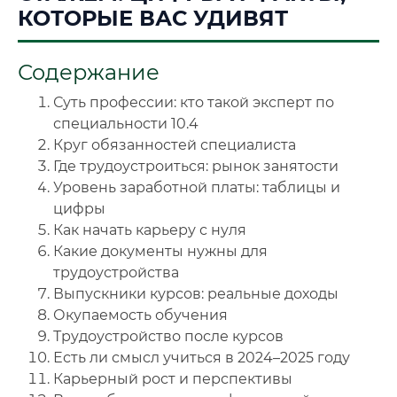
КОТОРЫЕ ВАС УДИВЯТ
📜 Документы и аккредитация
ФИС ФРДО
Содержание
Суть профессии: кто такой эксперт по
🔍
Нажмите на документ для увеличения и просмотра
специальности 10.4
Круг обязанностей специалиста
Где трудоустроиться: рынок занятости
Уровень заработной платы: таблицы и
цифры
Как начать карьеру с нуля
Какие документы нужны для
трудоустройства
Выпускники курсов: реальные доходы
Окупаемость обучения
Трудоустройство после курсов
Есть ли смысл учиться в 2024–2025 году
Карьерный рост и перспективы