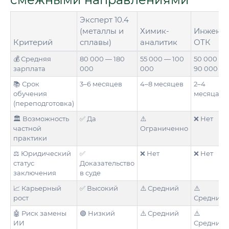
Эксперт 10.4
(металлы и
Химик-
Инжене
Критерий
сплавы)
аналитик
ОТК
💰 Средняя
80 000 — 180
55 000 — 100
50 000 —
зарплата
000
000
90 000
📚 Срок
3–6 месяцев
4–8 месяцев
2–4
обучения
месяца
(переподготовка)
🏛️ Возможность
✅ Да
⚠️
❌ Нет
частной
Ограниченно
практики
⚖️ Юридический
✅
❌ Нет
❌ Нет
статус
Доказательство
заключения
в суде
📈 Карьерный
✅ Высокий
⚠️ Средний
⚠️
рост
Средний
🤖 Риск замены
🟢 Низкий
⚠️ Средний
⚠️
ИИ
Средний