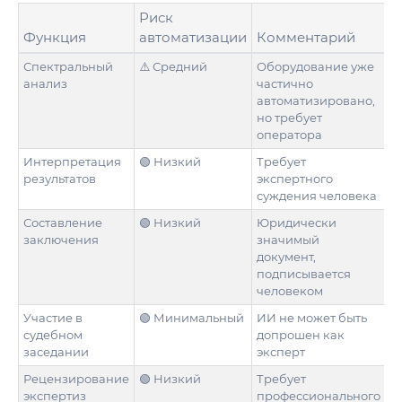
Риск
Функция
автоматизации
Комментарий
Спектральный
⚠️ Средний
Оборудование уже
анализ
частично
автоматизировано,
но требует
оператора
Интерпретация
🟢 Низкий
Требует
результатов
экспертного
суждения человека
Составление
🟢 Низкий
Юридически
заключения
значимый
документ,
подписывается
человеком
Участие в
🟢 Минимальный
ИИ не может быть
судебном
допрошен как
заседании
эксперт
Рецензирование
🟢 Низкий
Требует
экспертиз
профессионального