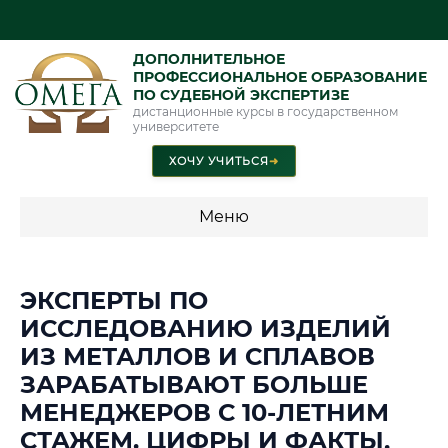
ДОПОЛНИТЕЛЬНОЕ
ПРОФЕССИОНАЛЬНОЕ ОБРАЗОВАНИЕ
ПО СУДЕБНОЙ ЭКСПЕРТИЗЕ
дистанционные курсы в государственном
университете
ХОЧУ УЧИТЬСЯ
➜
Меню
💰 ПРОГРАММЫ И СТОИМОСТЬ
ЭКСПЕРТЫ ПО
Стоимость по программам обучения "Экспертные
ИССЛЕДОВАНИЮ ИЗДЕЛИЙ
специальности"
ИЗ МЕТАЛЛОВ И СПЛАВОВ
Стоимость по программам обучения "Судебная экспертиза"
ЗАРАБАТЫВАЮТ БОЛЬШЕ
МЕНЕДЖЕРОВ С 10-ЛЕТНИМ
Стоимость по программам обучения "Экспертиза"
СТАЖЕМ. ЦИФРЫ И ФАКТЫ,