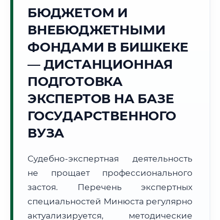
БЮДЖЕТОМ И
🏔️
ВНЕБЮДЖЕТНЫМИ
Г. БИШКЕК
ФОНДАМИ В БИШКЕКЕ
Точное местное время:
18:21:28
— ДИСТАНЦИОННАЯ
ПОДГОТОВКА
Пятница, 7 Августа
2026 г.
ЭКСПЕРТОВ НА БАЗЕ
+31°C
Погода в г. Бишкек:
⛅
,
Переменная облачность
ГОСУДАРСТВЕННОГО
🌅 Восход:
05:59
🌇 Закат:
20:15
ВУЗА
Световой день:
14 ч. 16 мин.
Судебно-экспертная деятельность
📍 Региональная справка
г. Бишкек
не прощает профессионального
Субъект:
Кыргызская Республика
застоя. Перечень экспертных
Тел. код:
+996 (312)
специальностей Минюста регулярно
Почтовые индексы:
720000–720085
актуализируется, методические
Часовой пояс:
UTC+6