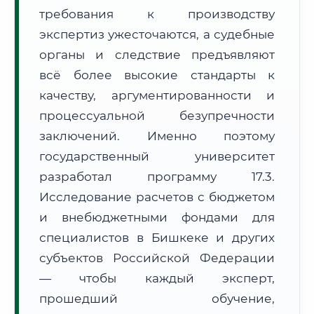
требования к производству
Формат учебы:
Дистанционно
экспертиз ужесточаются, а судебные
🗺️ Зона обслуживания: г. Бишкек
органы и следствие предъявляют
всё более высокие стандарты к
качеству, аргументированности и
процессуальной безупречности
заключений. Именно поэтому
государственный университет
🚚
Расчет логистики оригиналов:
• Маршрут транзита:
~1 482 км
разработал программу 17.3.
• Экспресс-доставка СДЭК / Почтой:
2–3 рабочих дня
Исследование расчетов с бюджетом
📜 Документы и аккредитация
и внебюджетными фондами для
ФИС ФРДО
специалистов в Бишкеке и других
субъектов Российской Федерации
— чтобы каждый эксперт,
🔍
Нажмите на документ для увеличения и просмотра
прошедший обучение,