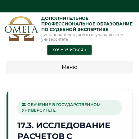
ДОПОЛНИТЕЛЬНОЕ
ПРОФЕССИОНАЛЬНОЕ ОБРАЗОВАНИЕ
ПО СУДЕБНОЙ ЭКСПЕРТИЗЕ
дистанционные курсы в государственном
университете
ХОЧУ УЧИТЬСЯ
➜
Меню
💰 ПРОГРАММЫ И СТОИМОСТЬ
Стоимость по программам обучения "Экспертные
специальности"
🏛 ОБУЧЕНИЕ В ГОСУДАРСТВЕННОМ
УНИВЕРСИТЕТЕ
Стоимость по программам обучения "Судебная экспертиза"
17.3. ИССЛЕДОВАНИЕ
Стоимость по программам обучения "Экспертиза"
РАСЧЕТОВ С