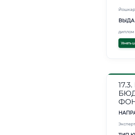
Йошкар
ВЫДА
диплом 
Узнать ц
17.
БЮ
ФО
НАПР
Эксперт