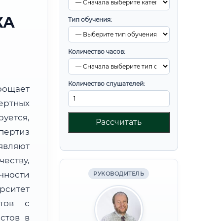
КА
Тип обучения:
Количество часов:
Количество слушателей:
ощает
ртных
уется,
Рассчитать
пертиз
являют
ству,
чности
РУКОВОДИТЕЛЬ
рситет
етов с
стов в