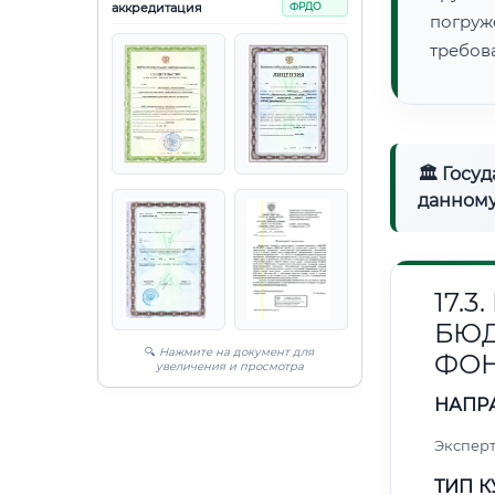
аккредитация
ФРДО
погруж
требов
🏛 Госу
данному
17.
БЮ
🔍
Нажмите на документ для
ФО
увеличения и просмотра
НАПР
Эксперт
ТИП К