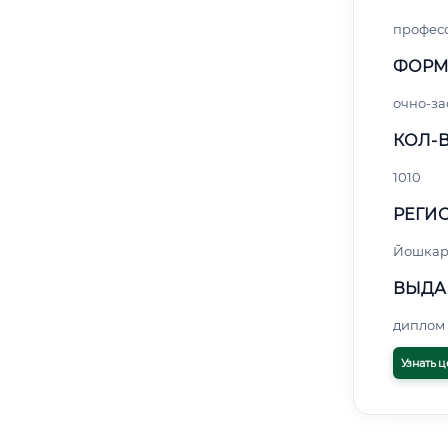
профес
ФОРМ
очно-за
КОЛ-В
1010
РЕГИО
Йошкар
ВЫДА
диплом 
Узнать ц