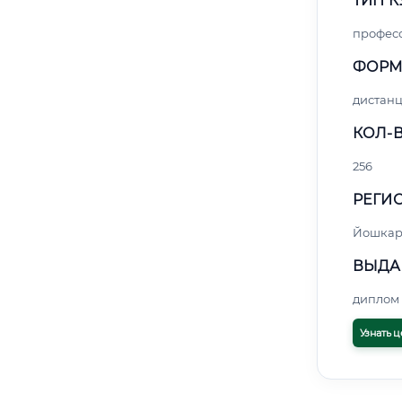
ТИП К
профес
ФОРМ
дистан
КОЛ-В
256
РЕГИО
Йошкар
ВЫДА
диплом 
Узнать ц