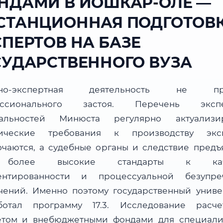
НДАМИ В ЙОШКАР-ОЛЕ —
СТАНЦИОННАЯ ПОДГОТОВ
СПЕРТОВ НА БАЗЕ
СУДАРСТВЕННОГО ВУЗА
бно-экспертная деятельность не пр
ессионального застоя. Перечень экспе
альностей Минюста регулярно актуализир
ические требования к производству экс
очаются, а судебные органы и следствие предъ
более высокие стандарты к каче
ентированности и процессуальной безупре
чений. Именно поэтому государственный униве
ботал программу 17.3. Исследование расч
том и внебюджетными фондами для специали