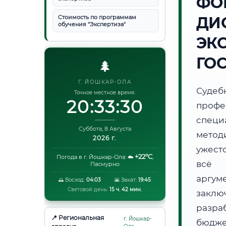
ФО
Стоимость по программам
ДИ
обучения "Экспертиза"
ЭК
ГО
🌲
Г. ЙОШКАР-ОЛА
Суде
Точное местное время:
20:33:31
проф
специ
Суббота, 8 Августа
метод
2026 г.
ужест
+22°C
Погода в г. Йошкар-Ола:
☁️
,
всё 
Пасмурно
аргум
🌅 Восход:
04:03
🌇 Закат:
19:45
Световой день:
15 ч. 42 мин.
заклю
разра
📍 Региональная
г. Йошкар-
бюдже