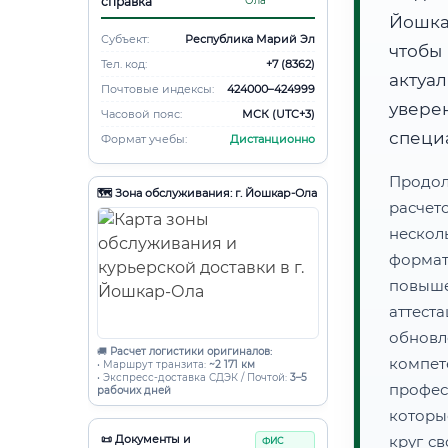
справка
Ола
Йошка
Субъект:
Республика Марий Эл
чтобы
Тел. код:
+7 (8362)
актуа
Почтовые индексы:
424000–424999
увере
Часовой пояс:
МСК (UTC+3)
специ
Формат учебы:
Дистанционно
Продол
🗺️ Зона обслуживания: г. Йошкар-Ола
расчет
нескол
форма
повыш
аттес
обнов
🚚
Расчет логистики оригиналов:
компе
• Маршрут транзита:
~2 171 км
• Экспресс-доставка СДЭК / Почтой:
3–5
профес
рабочих дней
которы
📜 Документы и
круг с
ФИС