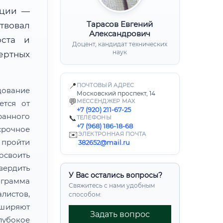
ации —
Тарасов Евгений
твовал
Александрович
юста и
Доцент, кандидат технических
наук
ертных
📍
ПОЧТОВЫЙ АДРЕС
дование
Московский проспект, 14
💬
МЕССЕНДЖЕР MAX
ется от
+7 (920) 211-67-25
ранного
📞
ТЕЛЕФОНЫ
+7 (968) 186-18-68
рочное
✉️
ЭЛЕКТРОННАЯ ПОЧТА
пройти
382652@mail.ru
своить
ердить
У Вас остались вопросы?
грамма
Свяжитесь с нами удобным
листов,
способом:
сширяют
Задать вопрос
лубокое