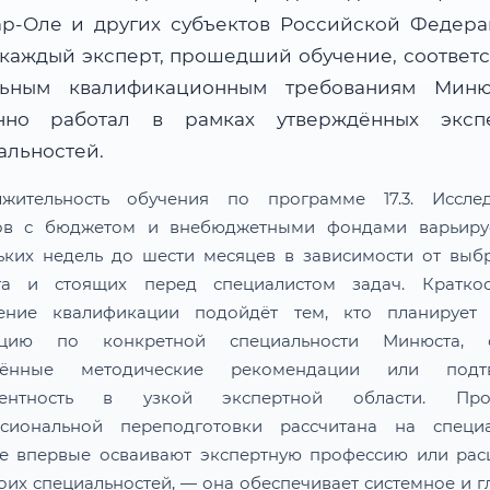
р-Оле и других субъектов Российской Федер
 каждый эксперт, прошедший обучение, соответс
льным квалификационным требованиям Мин
нно работал в рамках утверждённых эксп
альностей.
жительность обучения по программе 17.3. Иссле
ов с бюджетом и внебюджетными фондами варьиру
ьких недель до шести месяцев в зависимости от выб
та и стоящих перед специалистом задач. Краткос
ение квалификации подойдёт тем, кто планирует 
тацию по конкретной специальности Минюста, о
лённые методические рекомендации или подтв
тентность в узкой экспертной области. Про
сиональной переподготовки рассчитана на специа
е впервые осваивают экспертную профессию или ра
воих специальностей, — она обеспечивает системное и г