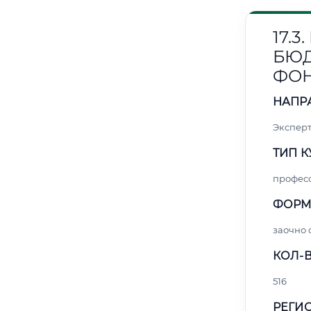
17.
БЮ
ФО
НАПР
Эксперт
ТИП К
профес
ФОРМ
заочно
КОЛ-В
516
РЕГИО