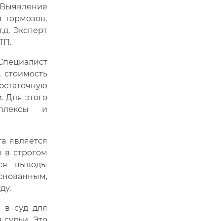
ыявление
з тормозов,
.д. Эксперт
ТП.
пециалист
 стоимость
 остаточную
. Для этого
мплексы и
а является
 в строгом
тся выводы
ованным,
ду.
 в суд для
 судьи. Это