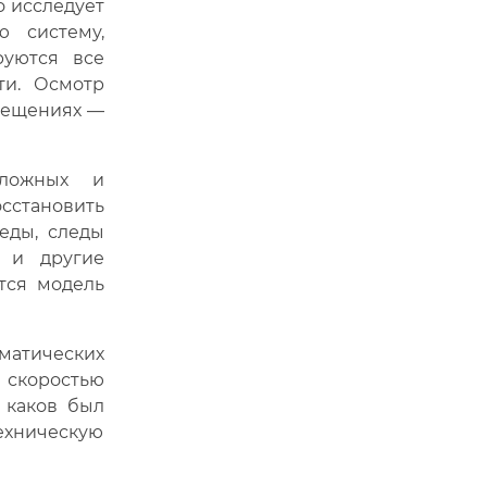
 исследует
ю систему,
руются все
ти. Осмотр
омещениях —
ложных и
сстановить
еды, следы
в и другие
тся модель
матических
 скоростью
 каков был
хническую