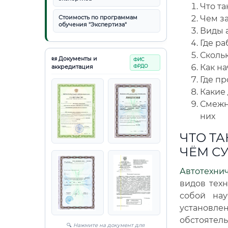
Что та
Стоимость по программам
Чем за
обучения "Экспертиза"
Виды 
Где ра
Сколь
📜 Документы и
ФИС
Как на
аккредитация
ФРДО
Где п
Какие
Смежн
них
ЧТО ТА
ЧЁМ С
Автотехни
видов тех
собой нау
установл
обстояте
🔍
Нажмите на документ для