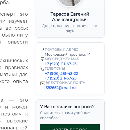
рба.
сперт это
Тарасов Евгений
Александрович
ли изучает
Доцент, кандидат технических
а вопросы:
наук
, было ли у
ы привести
📍
ПОЧТОВЫЙ АДРЕС
Московский проспект, 14
💬
МЕССЕНДЖЕР MAX
ехнических
+7 (920) 211-67-25
о правилах
📞
ТЕЛЕФОНЫ
+7 (906) 581-43-22
матики для
+7 (920) 211-67-25
кого опыта
✉️
ЭЛЕКТРОННАЯ ПОЧТА
382652@mail.ru
рта — это
у и может
У Вас остались вопросы?
Свяжитесь с нами удобным
 поэтому к
способом:
ь высокие
сиональной
Задать вопрос