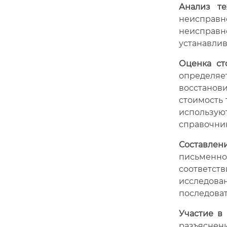
Анализ те
неисправно
неисправно
устанавлив
Оценка ст
определяе
восстанови
стоимость 
использу
справочни
Составлен
письменно
соответст
исследо
последоват
Участие в 
разъяснени