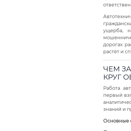
ответствен
Автотехни
гражданск
ущерба, н
мошенниче
дорогах ра
растёт и с
ЧЕМ З
КРУГ 
Работа ав
первый взг
аналитиче
знаний и п
Основные о