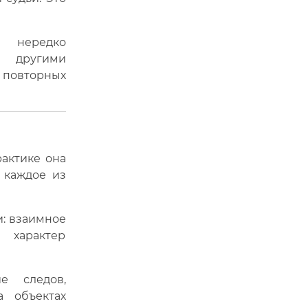
 нередко
х другими
а повторных
рактике она
 каждое из
: взаимное
 характер
е следов,
 объектах