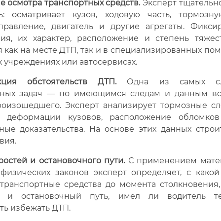
 осмотра транспортных средств.
Эксперт тщательно
ь: осматривает кузов, ходовую часть, тормозну
правление, двигатель и другие агрегаты. Фикси
ия, их характер, расположение и степень тяжес
 как на месте ДТП, так и в специализированных п
 учреждениях или автосервисах.
кция обстоятельств ДТП.
Одна из самых с
нных задач — по имеющимся следам и данным во
роизошедшего. Эксперт анализирует тормозные сл
, деформации кузовов, расположение обломко
ные доказательства. На основе этих данных строи
вия.
ростей и остановочного пути.
С применением мате
физических законов эксперт определяет, с какой
 транспортные средства до момента столкновения,
й и остановочный путь, имел ли водитель те
ь избежать ДТП.