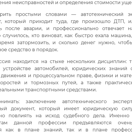
ения неисправностей и определения стоимости уще
орить простыми словами — автотехнический эк
т, который приходит туда, где произошло ДТП, и
ь после аварии, и профессионально отвечает н
 случилось, кто виноват, как быстро ехала машина
время затормозить, и сколько денег нужно, чтоб
ое средство в порядок.
ссия находится на стыке нескольких дисциплин: т
 устройстве автомобилей, юридических знаний 
 движения и процессуальном праве, физики и мате
коростей и тормозных путей, а также практичес
реальными транспортными средствами.
нимать: заключение автотехнического экспе
ный документ, который имеет юридическую сил
но повлиять на исход судебного дела. Именно
стам данной профессии предъявляются очен
я как в плане знаний, так и в плане профес