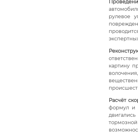
Проведение
автомобил
рулевое у
поврежден
проводится
экспертных
Реконстру
ответстве
картину п
волочения
веществен
происшест
Расчёт ско
формул и 
двигались
тормозно
возможност