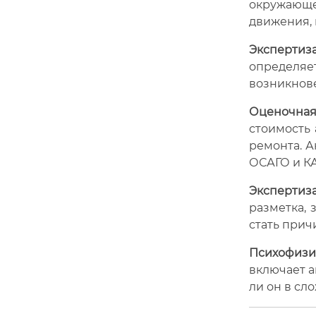
окружающ
движения, 
Эксперти
определя
возникнове
Оценочная
стоимость 
ремонта. А
ОСАГО и К
Экспертиз
разметка, 
стать прич
Психофизи
включает а
ли он в сл