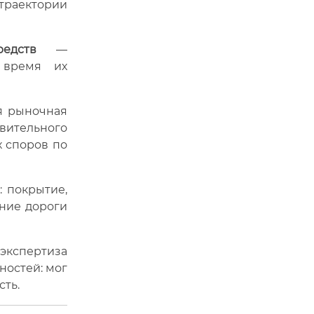
раектории
едств
—
 время их
я рыночная
овительного
х споров по
: покрытие,
яние дороги
экспертиза
ностей: мог
ть.