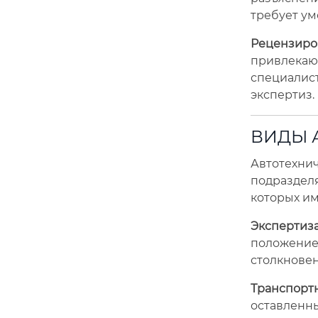
требует ум
Рецензир
привлека
специалист
экспертиз.
ВИДЫ 
Автотехнич
подраздел
которых им
Экспертиза
положени
столкновен
Транспорт
оставлен