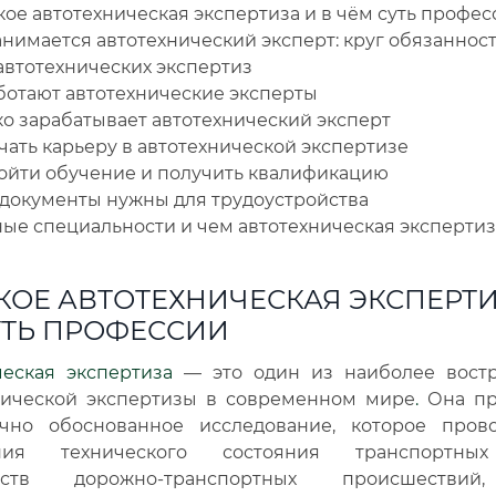
кое автотехническая экспертиза и в чём суть профес
нимается автотехнический эксперт: круг обязаннос
автотехнических экспертиз
ботают автотехнические эксперты
ко зарабатывает автотехнический эксперт
чать карьеру в автотехнической экспертизе
ройти обучение и получить квалификацию
 документы нужны для трудоустройства
ые специальности и чем автотехническая экспертиз
КОЕ АВТОТЕХНИЧЕСКАЯ ЭКСПЕРТИ
УТЬ ПРОФЕССИИ
ческая экспертиза
— это один из наиболее вост
нической экспертизы в современном мире
.
Она пр
чно обоснованное исследование, которое пров
ения технического состояния транспортных
льств дорожно-транспортных происшестви