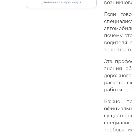
возникнов
увеличения и просмотра
Если гов
специалис
автомобил
почему это
водителя 
транспортн
Эта профе
знаний об
дорожного
расчёта с
работы с 
Важно по
официаль
существен
специали
требовани