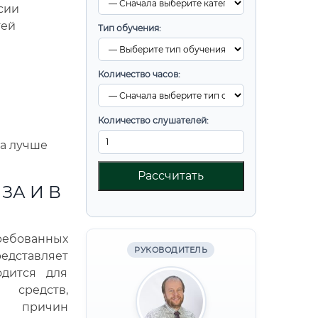
сии
тей
Тип обучения:
Количество часов:
Количество слушателей:
а лучше
Рассчитать
ЗА И В
ребованных
РУКОВОДИТЕЛЬ
едставляет
одится для
 средств,
й, причин