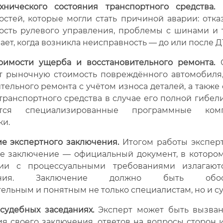
хнического состояния транспортного средства.
В
стей, которые могли стать причиной аварии: отка
сть рулевого управления, проблемы с шинами и т
ает, когда возникла неисправность — до или после Д
оимости ущерба и восстановительного ремонта.
С
т рыночную стоимость повреждённого автомобиля,
тельного ремонта с учётом износа деталей, а также
транспортного средства в случае его полной гибели
ются специализированные программные ко
ки.
ие экспертного заключения.
Итогом работы эксперт
е заключение — официальный документ, в котором
вии с процессуальными требованиями излагаю
вания. Заключение должно быть обосн
ельным и понятным не только специалистам, но и су
судебных заседаниях.
Эксперт может быть вызван
я своего заключения, ответов на вопросы сторон и