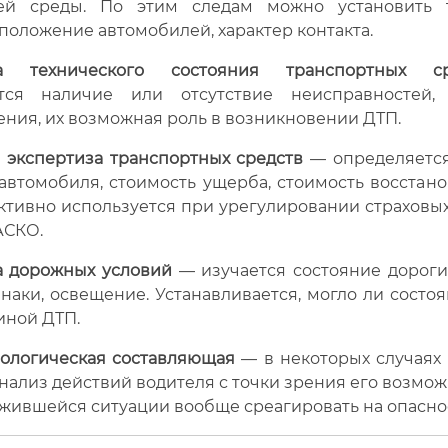
ей среды. По этим следам можно установить т
положение автомобилей, характер контакта.
за технического состояния транспортных ср
ется наличие или отсутствие неисправностей,
ния, их возможная роль в возникновении ДТП.
 экспертиза транспортных средств
— определяетс
автомобиля, стоимость ущерба, стоимость восстан
ктивно используется при урегулировании страховы
АСКО.
а дорожных условий
— изучается состояние дороги
знаки, освещение. Устанавливается, могло ли состо
иной ДТП.
ологическая составляющая
— в некоторых случаях 
нализ действий водителя с точки зрения его возмож
ожившейся ситуации вообще среагировать на опаснос