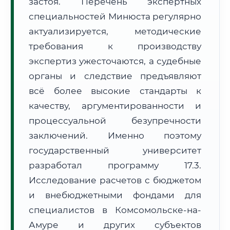
застоя. Перечень экспертных
Часовой пояс:
МСК+7 (UTC+10)
специальностей Минюста регулярно
Формат учебы:
Дистанционно
актуализируется, методические
🗺️ Зона обслуживания: г. Комсомольск-на-Амуре
требования к производству
экспертиз ужесточаются, а судебные
органы и следствие предъявляют
всё более высокие стандарты к
качеству, аргументированности и
процессуальной безупречности
🚚
Расчет логистики оригиналов:
• Маршрут транзита:
~3 577 км
заключений. Именно поэтому
• Экспресс-доставка СДЭК / Почтой:
5–7 рабочих дней
государственный университет
разработал программу 17.3.
📜 Документы и аккредитация
ФИС ФРДО
Исследование расчетов с бюджетом
и внебюджетными фондами для
специалистов в Комсомольске-на-
🔍
Нажмите на документ для увеличения и просмотра
Амуре и других субъектов