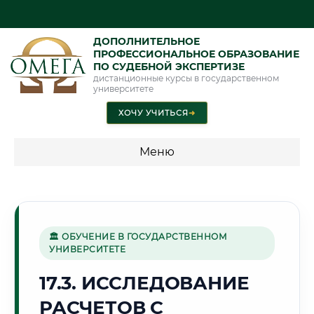
ДОПОЛНИТЕЛЬНОЕ
ПРОФЕССИОНАЛЬНОЕ ОБРАЗОВАНИЕ
ПО СУДЕБНОЙ ЭКСПЕРТИЗЕ
дистанционные курсы в государственном
университете
ХОЧУ УЧИТЬСЯ
➜
Меню
💰 ПРОГРАММЫ И СТОИМОСТЬ
Стоимость по программам обучения "Экспертные
специальности"
🏛 ОБУЧЕНИЕ В ГОСУДАРСТВЕННОМ
УНИВЕРСИТЕТЕ
Стоимость по программам обучения "Судебная экспертиза"
17.3. ИССЛЕДОВАНИЕ
Стоимость по программам обучения "Экспертиза"
РАСЧЕТОВ С