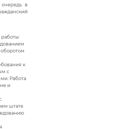
 очередь в
Гражданский
 работы
едованием
 оборотом
ебования к
ым с
ми. Работа
не и
:
оем штате
ледованию
я