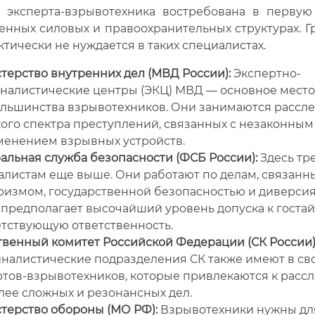
 эксперта-взрывотехника востребована в первую
енных силовых и правоохранительных структурах. 
ктически не нуждается в таких специалистах.
терство внутренних дел (МВД России):
Экспертно-
налистические центры (ЭКЦ) МВД — основное место
ольшинства взрывотехников. Они занимаются рассл
ого спектра преступлений, связанных с незаконным
менением взрывных устройств.
альная служба безопасности (ФСБ России):
Здесь тр
алистам еще выше. Они работают по делам, связанн
ризмом, государственной безопасностью и диверсия
 предполагает высочайший уровень допуска к гостай
етствующую ответственность.
твенный комитет Российской Федерации (СК России)
налистические подразделения СК также имеют в св
ртов-взрывотехников, которые привлекаются к расс
лее сложных и резонансных дел.
терство обороны (МО РФ):
Взрывотехники нужны дл