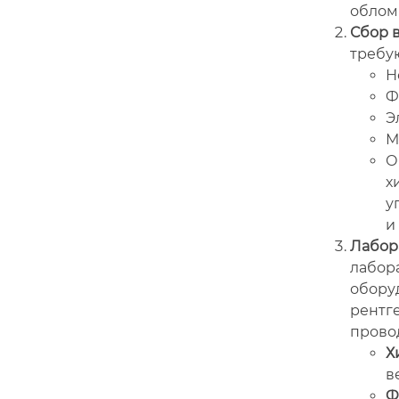
облом
Сбор 
требу
Н
Ф
Э
М
О
х
у
и
Лабор
лабор
оборуд
рентг
прово
Х
в
Ф