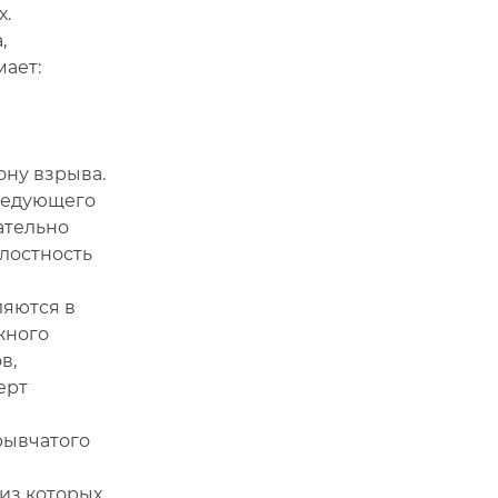
.
,
ает:
ону взрыва.
следующего
ательно
елостность
яются в
жного
в,
ерт
рывчатого
из которых