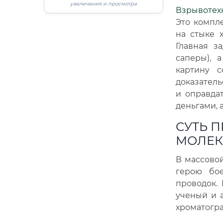
увеличения и просмотра
Взрывотех
Это компл
на стыке 
Главная з
саперы), 
картину 
доказатель
и оправда
деньгами, 
СУТЬ П
МОЛЕК
В массовой
герою бо
проводок.
ученый и а
хроматогра