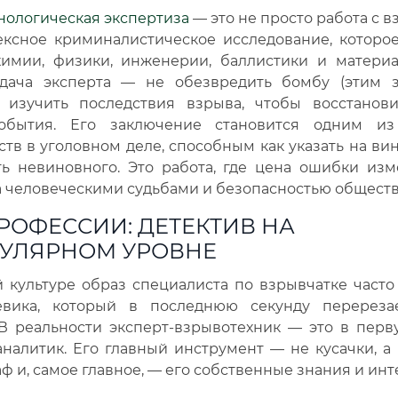
нологическая экспертиза
— это не просто работа с в
ексное криминалистическое исследование, которое
химии, физики, инженерии, баллистики и материа
адача эксперта — не обезвредить бомбу (этим 
а изучить последствия взрыва, чтобы восстанов
события. Его заключение становится одним из
ств в уголовном деле, способным как указать на вин
ть невиновного. Это работа, где цена ошибки изм
а человеческими судьбами и безопасностью обществ
РОФЕССИИ: ДЕТЕКТИВ НА
УЛЯРНОМ УРОВНЕ
 культуре образ специалиста по взрывчатке часто
евика, который в последнюю секунду перереза
 В реальности эксперт-взрывотехник — это в перв
налитик. Его главный инструмент — не кусачки, а
ф и, самое главное, — его собственные знания и инт