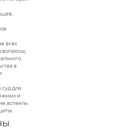
ьцев,
ков
е всех
а вопросы,
иального
ства в
и
 суд для
яжных и
ие аспекты
щиты.
НЫ