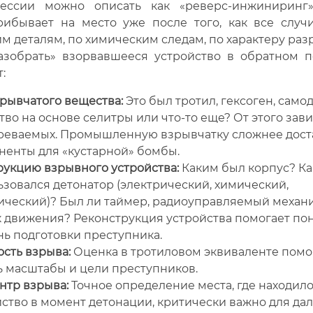
ессии можно описать как «реверс-инжиниринг»
рибывает на место уже после того, как все случи
 деталям, по химическим следам, по характеру ра
азобрать» взорвавшееся устройство в обратном п
:
рывчатого вещества:
Это был тротил, гексоген, само
во на основе селитры или что-то еще? От этого зави
реваемых. Промышленную взрывчатку сложнее доста
ненты для «кустарной» бомбы.
рукцию взрывного устройства:
Каким был корпус? Ка
зовался детонатор (электрический, химический,
ический)? Был ли таймер, радиоуправляемый механ
к движения? Реконструкция устройства помогает по
нь подготовки преступника.
сть взрыва:
Оценка в тротиловом эквиваленте помо
ь масштабы и цели преступников.
нтр взрыва:
Точное определение места, где находил
йство в момент детонации, критически важно для да