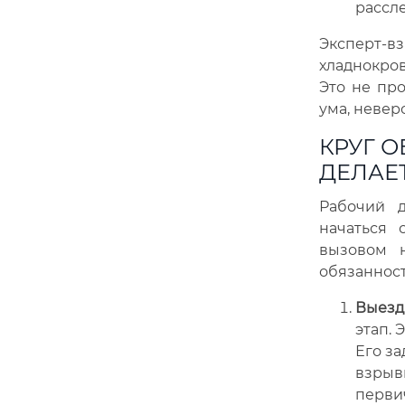
рассл
Эксперт-в
хладнокров
Это не про
ума, невер
КРУГ О
ДЕЛАЕ
Рабочий д
начаться 
вызовом 
обязанност
Выезд
этап. 
Его за
взрыв
перви