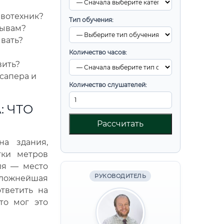
ывотехник?
Тип обучения:
рывам?
вать?
Количество часов:
вить?
сапера и
Количество слушателей:
 ЧТО
Рассчитать
на здания,
тки метров
ля — место
РУКОВОДИТЕЛЬ
ложнейшая
тветить на
то мог это