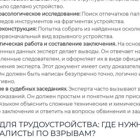
ыло сделано устройство.
расологическое исследование:
Поиск отпечатков пал
ледов инструментов на фрагментах устройства.
еконструкция:
Попытка собрать из найденных оскол
ервоначальный вид взрывного устройства.
тическая работа и составление заключения.
На основ
нных данных эксперт делает выводы. Он отвечает н
вленные следователем, и оформляет их в виде офиц
ения эксперта. Этот документ имеет силу доказатель
Он должен быть написан безупречно точно, логично 
тивно.
е в судебных заседаниях.
Эксперта часто вызывают в
показаний. Он должен простым и понятным для прис
 языком объяснить сложные технические и химическ
 заключения и ответить на вопросы обвинения и за
ДЛЯ ТРУДОУСТРОЙСТВА: ГДЕ НУЖ
АЛИСТЫ ПО ВЗРЫВАМ?