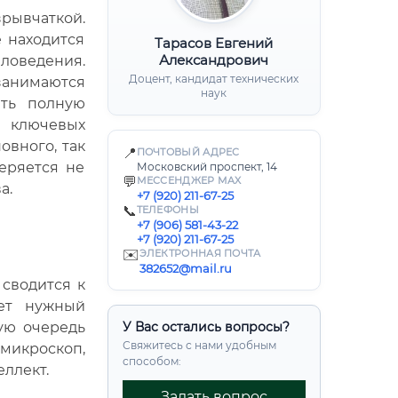
зрывчаткой.
 находится
Тарасов Евгений
Александрович
ловедения.
Доцент, кандидат технических
занимаются
наук
ить полную
 ключевых
овного, так
📍
ПОЧТОВЫЙ АДРЕС
еряется не
Московский проспект, 14
💬
МЕССЕНДЖЕР MAX
а.
+7 (920) 211-67-25
📞
ТЕЛЕФОНЫ
+7 (906) 581-43-22
+7 (920) 211-67-25
✉️
ЭЛЕКТРОННАЯ ПОЧТА
382652@mail.ru
 сводится к
ет нужный
ую очередь
У Вас остались вопросы?
Свяжитесь с нами удобным
 микроскоп,
способом:
еллект.
Задать вопрос