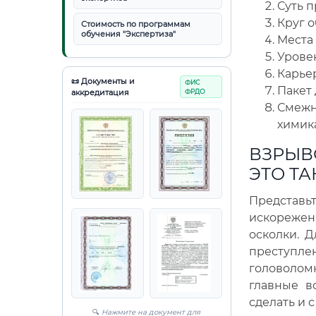
Суть 
Круг о
Стоимость по программам
обучения "Экспертиза"
Места 
Уровен
Карье
📜 Документы и
ФИС
Пакет 
аккредитация
ФРДО
Смежн
химик
ВЗРЫВ
ЭТО ТА
Представь
искорежен
осколки. Д
преступл
головолом
главные в
сделать и 
🔍
Нажмите на документ для