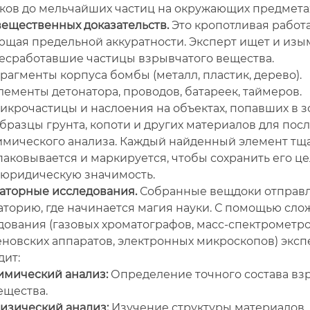
ков до мельчайших частиц на окружающих предметах
вещественных доказательств.
Это кропотливая работа
ющая предельной аккуратности. Эксперт ищет и изым
есработавшие частицы взрывчатого вещества.
рагменты корпуса бомбы (металл, пластик, дерево).
лементы детонатора, проводов, батареек, таймеров.
икрочастицы и наслоения на объектах, попавших в з
бразцы грунта, копоти и других материалов для по
имического анализа. Каждый найденный элемент тщ
паковывается и маркируется, чтобы сохранить его ц
 юридическую значимость.
аторные исследования.
Собранные вещдоки отправл
аторию, где начинается магия науки. С помощью сло
ования (газовых хроматографов, масс-спектрометро
еновских аппаратов, электронных микроскопов) эксп
дит:
имический анализ:
Определение точного состава вз
ещества.
изический анализ:
Изучение структуры материалов, 