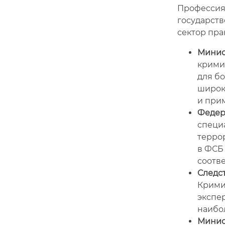
Профессия
государств
сектор пра
Минис
крими
для б
широк
и при
Федер
специ
терро
в ФСБ
соотв
Следс
Крими
экспе
наибо
Минис