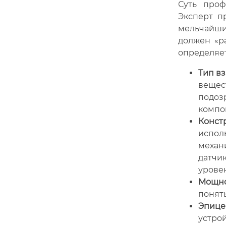
Суть проф
Эксперт п
мельчайшим
должен «р
определяет
Тип вз
вещест
подоз
компо
Конст
исполь
механ
датчи
урове
Мощно
понят
Эпице
устро