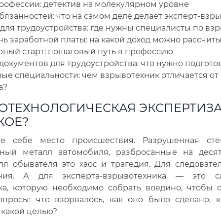
профессии: детектив на молекулярном уровне
бязанностей: что на самом деле делает эксперт-взр
для трудоустройства: где нужны специалисты по вз
ь заработной платы: на какой доход можно рассчиты
рный старт: пошаговый путь в профессию
документов для трудоустройства: что нужно подгото
ые специальности: чем взрывотехник отличается от 
а?
ОТЕХНОЛОГИЧЕСКАЯ ЭКСПЕРТИЗА:
КОЕ?
те себе место происшествия. Разрушенная сте
ный металл автомобиля, разбросанные на деся
ля обывателя это хаос и трагедия
.
Для следовате
ения. А для эксперта-взрывотехника — это с
ка, которую необходимо собрать воедино, чтобы о
опросы: что взорвалось, как оно было сделано, к
с какой целью?