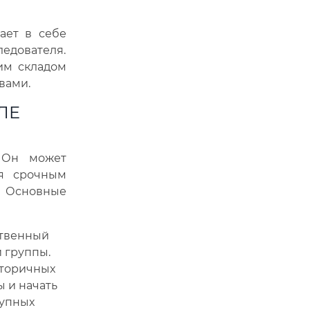
ает в себе
ледователя.
ким складом
вами.
ЛЕ
. Он может
ся срочным
 Основные
ственный
й группы.
вторичных
 и начать
рупных