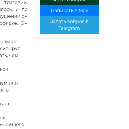
 трагедии.
лось, и по
Написать в Max
зрушений он
Задать вопрос в
орядке. Он
Telegram
дельное
сит круг
ть, чем
кой
изм или
нять
гает
ось
льнейшего