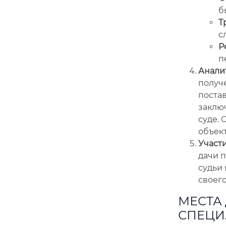
б
Т
с
Р
п
Анали
получе
поста
заключ
суде. 
объек
Участи
дачи 
судьи
своего
МЕСТА 
СПЕЦИ