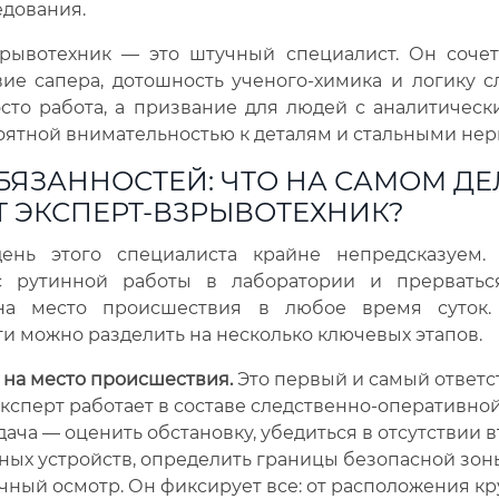
едования.
зрывотехник — это штучный специалист. Он сочет
ие сапера, дотошность ученого-химика и логику с
сто работа, а призвание для людей с аналитичес
оятной внимательностью к деталям и стальными нер
БЯЗАННОСТЕЙ: ЧТО НА САМОМ ДЕ
Т ЭКСПЕРТ-ВЗРЫВОТЕХНИК?
ень этого специалиста крайне непредсказуем
с рутинной работы в лаборатории и прервать
на место происшествия в любое время суток.
и можно разделить на несколько ключевых этапов.
 на место происшествия.
Это первый и самый ответ
Эксперт работает в составе следственно-оперативно
дача — оценить обстановку, убедиться в отсутствии 
ных устройств, определить границы безопасной зоны
чный осмотр. Он фиксирует все: от расположения к