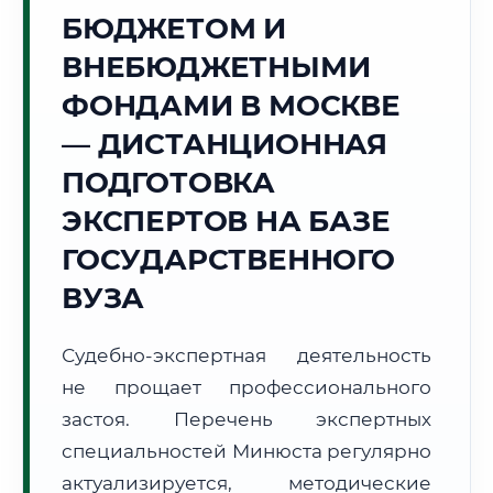
БЮДЖЕТОМ И
🏛️
ВНЕБЮДЖЕТНЫМИ
Г. МОСКВА
ФОНДАМИ В МОСКВЕ
Точное местное время:
19:15:41
— ДИСТАНЦИОННАЯ
ПОДГОТОВКА
Четверг, 6 Августа
2026 г.
ЭКСПЕРТОВ НА БАЗЕ
+28°C
Погода в г. Москва:
⛅
,
Переменная облачность
ГОСУДАРСТВЕННОГО
🌅 Восход:
04:44
🌇 Закат:
20:26
ВУЗА
Световой день:
15 ч. 42 мин.
Судебно-экспертная деятельность
📍 Региональная справка
г. Москва
не прощает профессионального
Субъект:
Московская область
застоя. Перечень экспертных
Тел. код:
+7 (495/499)
специальностей Минюста регулярно
Почтовые индексы:
101000–129999
актуализируется, методические
Часовой пояс:
МСК (UTC+3)