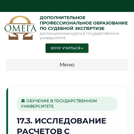
ДОПОЛНИТЕЛЬНОЕ
ПРОФЕССИОНАЛЬНОЕ ОБРАЗОВАНИЕ
ПО СУДЕБНОЙ ЭКСПЕРТИЗЕ
дистанционные курсы в государственном
университете
ХОЧУ УЧИТЬСЯ
➜
Меню
💰 ПРОГРАММЫ И СТОИМОСТЬ
Стоимость по программам обучения "Экспертные
специальности"
🏛 ОБУЧЕНИЕ В ГОСУДАРСТВЕННОМ
УНИВЕРСИТЕТЕ
Стоимость по программам обучения "Судебная экспертиза"
17.3. ИССЛЕДОВАНИЕ
Стоимость по программам обучения "Экспертиза"
РАСЧЕТОВ С