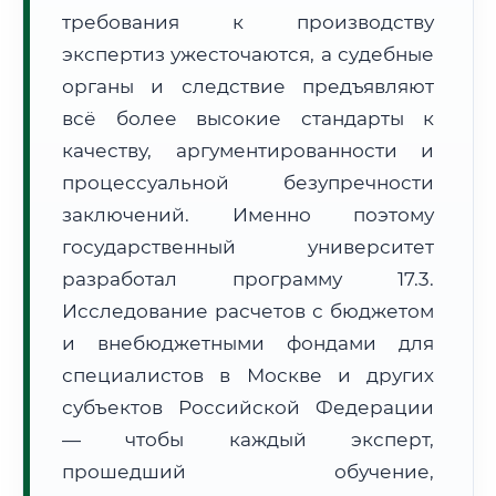
требования к производству
Формат учебы:
Дистанционно
экспертиз ужесточаются, а судебные
🗺️ Зона обслуживания: г. Москва
органы и следствие предъявляют
всё более высокие стандарты к
качеству, аргументированности и
процессуальной безупречности
заключений. Именно поэтому
государственный университет
🚚
Расчет логистики оригиналов:
• Маршрут транзита:
~2 811 км
разработал программу 17.3.
• Экспресс-доставка СДЭК / Почтой:
4–6 рабочих дней
Исследование расчетов с бюджетом
📜 Документы и аккредитация
и внебюджетными фондами для
ФИС ФРДО
специалистов в Москве и других
субъектов Российской Федерации
— чтобы каждый эксперт,
🔍
Нажмите на документ для увеличения и просмотра
прошедший обучение,