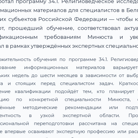
ботал программу 34.1. Религиоведческое исслед
мационных материалов для специалистов в Бел
гих субъектов Российской Федерации — чтобы 
рт, прошедший обучение, соответствовал акту
ификационным требованиям Минюста и уве
ал в рамках утверждённых экспертных специально
жительность обучения по программе 34.1. Религиове
дование информационных материалов варьируе
ьких недель до шести месяцев в зависимости от выб
та и стоящих перед специалистом задач. Краткос
ение квалификации подойдёт тем, кто планирует 
тацию по конкретной специальности Минюста, о
лённые методические рекомендации или подтв
тентность в узкой экспертной области. Про
сиональной переподготовки рассчитана на специа
е впервые осваивают экспертную профессию или ра