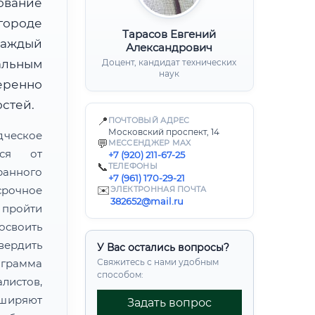
ование
городе
Тарасов Евгений
каждый
Александрович
альным
Доцент, кандидат технических
наук
ренно
стей.
📍
ПОЧТОВЫЙ АДРЕС
Московский проспект, 14
дческое
💬
МЕССЕНДЖЕР MAX
тся от
+7 (920) 211-67-25
📞
ТЕЛЕФОНЫ
ранного
+7 (961) 170-29-21
рочное
✉️
ЭЛЕКТРОННАЯ ПОЧТА
382652@mail.ru
пройти
своить
ердить
У Вас остались вопросы?
грамма
Свяжитесь с нами удобным
способом:
листов,
сширяют
Задать вопрос