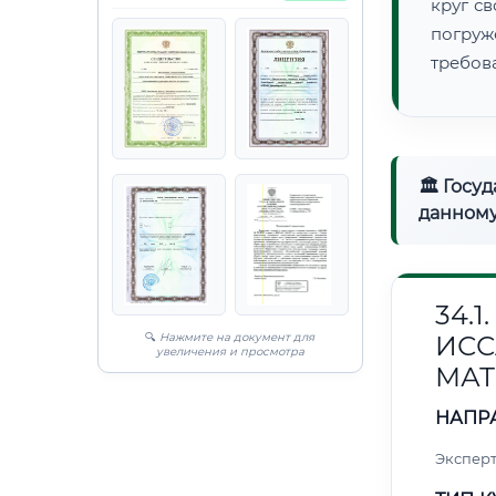
круг с
погруж
требов
🏛 Госу
данному
34.
🔍
Нажмите на документ для
ИС
увеличения и просмотра
МАТ
НАПР
Эксперт