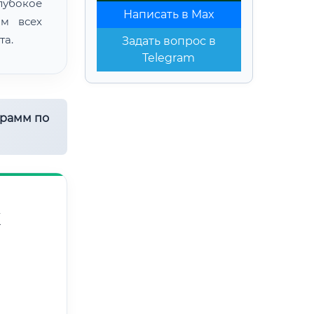
лубокое
Написать в Max
ом всех
та.
Задать вопрос в
Telegram
грамм по
Х