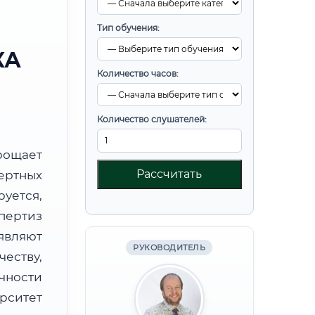
Тип обучения:
КА
Количество часов:
Количество слушателей:
ощает
Рассчитать
ртных
уется,
пертиз
являют
РУКОВОДИТЕЛЬ
ству,
чности
рситет