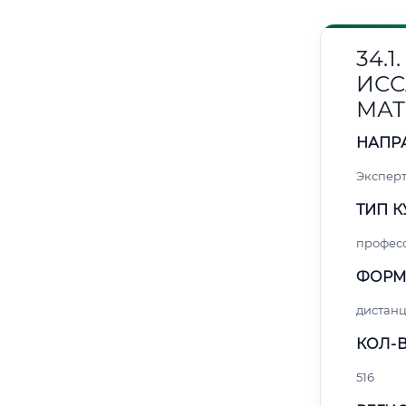
34.
ИС
МАТ
НАПР
Эксперт
ТИП К
профес
ФОРМ
дистан
КОЛ-В
516