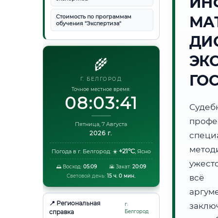
ИН
Стоимость по программам
МА
обучения "Экспертиза"
ДИ
ЭК
🌾
ГО
Г. БЕЛГОРОД
Точное местное время:
08:03:42
Суде
проф
Пятница, 7 Августа
2026 г.
специ
метод
+21°C
Погода в г. Белгород:
☀️
,
Ясно
ужест
🌅 Восход:
05:09
🌇 Закат:
20:09
Световой день:
15 ч. 0 мин.
всё 
аргум
📍 Региональная
г.
заклю
справка
Белгород