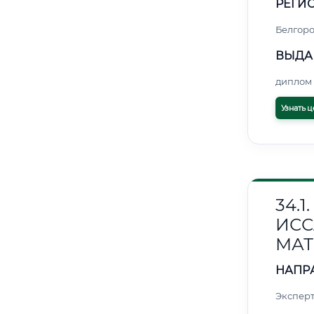
РЕГИО
Белгор
ВЫДА
диплом 
Узнать ц
34.
ИС
МАТ
НАПР
Эксперт