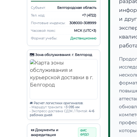
разра
Субъект:
Белгородская область
инфор
Тел. код:
+7 (4722)
и дру
Почтовые индексы:
308000–308999
экспе
Часовой пояс:
МСК (UTC+3)
квал
Формат учебы:
Дистанционно
работ
🗺️ Зона обслуживания: г. Белгород
Продол
иссле
нескол
форма
повыш
аттес
🚚
Расчет логистики оригиналов:
обнов
• Маршрут транзита:
~3 095 км
• Экспресс-доставка СДЭК / Почтой:
4–6
компе
рабочих дней
профес
которы
📜 Документы и
ФИС
аккредитация
ФРДО