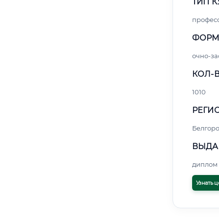
ТИП К
профес
ФОРМ
очно-за
КОЛ-В
1010
РЕГИО
Белгор
ВЫДА
диплом 
Узнать ц