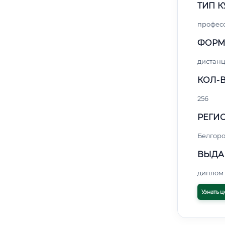
ТИП К
профес
ФОРМ
дистан
КОЛ-В
256
РЕГИО
Белгор
ВЫДА
диплом 
Узнать ц