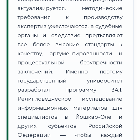
Формат учебы:
Дистанционно
актуализируется, методические
требования к производству
🗺️ Зона обслуживания: г. Йошкар-Ола
экспертиз ужесточаются, а судебные
органы и следствие предъявляют
всё более высокие стандарты к
качеству, аргументированности и
процессуальной безупречности
заключений. Именно поэтому
🚚
Расчет логистики оригиналов:
• Маршрут транзита:
~2 171 км
государственный университет
• Экспресс-доставка СДЭК / Почтой:
3–5 рабочих дней
разработал программу 34.1.
📜 Документы и аккредитация
ФИС ФРДО
Религиоведческое исследование
информационных материалов для
специалистов в Йошкар-Оле и
других субъектов Российской
🔍
Нажмите на документ для увеличения и просмотра
Федерации — чтобы каждый