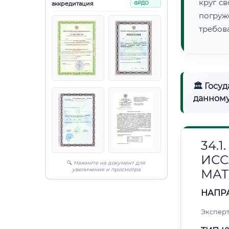
круг с
аккредитация
ФРДО
погруж
требов
🏛 Госу
данному
34.
ИС
🔍
Нажмите на документ для
увеличения и просмотра
МАТ
НАПР
Эксперт