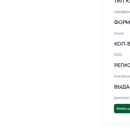
ТИП К
профес
ФОРМ
очно
КОЛ-В
1010
РЕГИО
Костро
ВЫДА
диплом 
Узнать ц