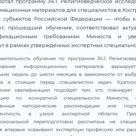
ботал программу 34.1. Религиоведческое исслед
мационных материалов для специалистов в Кост
х субъектов Российской Федерации — чтобы 
рт, прошедший обучение, соответствовал акту
ификационным требованиям Минюста и уве
ал в рамках утверждённых экспертных специально
жительность обучения по программе 34.1. Религиове
дование информационных материалов варьируе
ьких недель до шести месяцев в зависимости от выб
та и стоящих перед специалистом задач. Краткос
ение квалификации подойдёт тем, кто планирует 
тацию по конкретной специальности Минюста, о
лённые методические рекомендации или подтв
тентность в узкой экспертной области. Про
сиональной переподготовки рассчитана на специа
е впервые осваивают экспертную профессию или ра