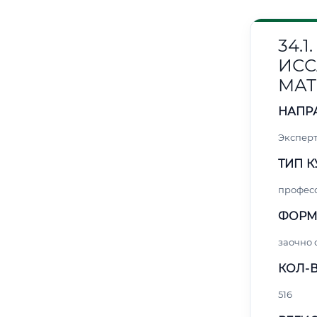
34.
ИС
МАТ
НАПР
Эксперт
ТИП К
профес
ФОРМ
заочно
КОЛ-В
516