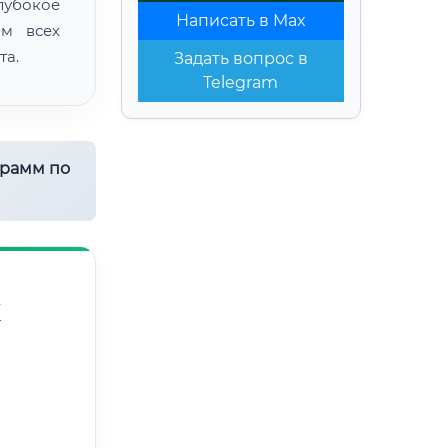
лубокое
Написать в Max
ом всех
та.
Задать вопрос в
Telegram
грамм по
Х