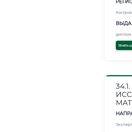
РЕГИО
Костро
ВЫДА
диплом 
Узнать ц
34.
ИС
МАТ
НАПР
Эксперт