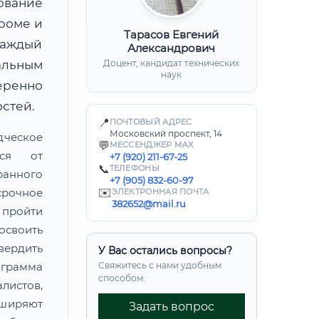
ование
роме и
Тарасов Евгений
каждый
Александрович
альным
Доцент, кандидат технических
наук
ренно
стей.
📍
ПОЧТОВЫЙ АДРЕС
Московский проспект, 14
дческое
💬
МЕССЕНДЖЕР MAX
тся от
+7 (920) 211-67-25
📞
ТЕЛЕФОНЫ
ранного
+7 (905) 832-60-97
рочное
✉️
ЭЛЕКТРОННАЯ ПОЧТА
382652@mail.ru
пройти
своить
ердить
У Вас остались вопросы?
грамма
Свяжитесь с нами удобным
способом:
листов,
сширяют
Задать вопрос