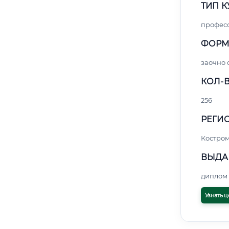
ТИП К
профес
ФОРМ
заочно
КОЛ-В
256
РЕГИО
Костро
ВЫДА
диплом 
Узнать ц