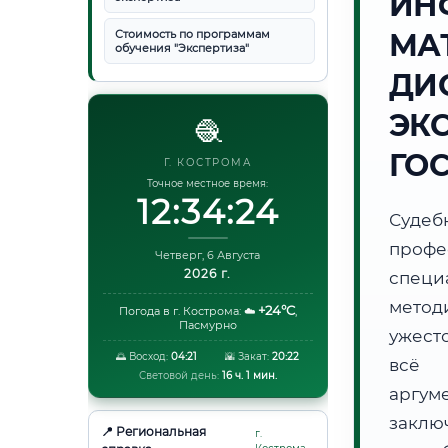
ИН
Стоимость по программам
МА
обучения "Экспертиза"
ДИ
ЭК
🧶
ГО
Г. КОСТРОМА
Точное местное время:
12:34:25
Суде
проф
Четверг, 6 Августа
2026 г.
специ
метод
+24°C
Погода в г. Кострома:
☁️
,
Пасмурно
ужест
🌅 Восход:
04:21
🌇 Закат:
20:22
всё 
Световой день:
16 ч. 1 мин.
аргум
заклю
📍 Региональная
г.