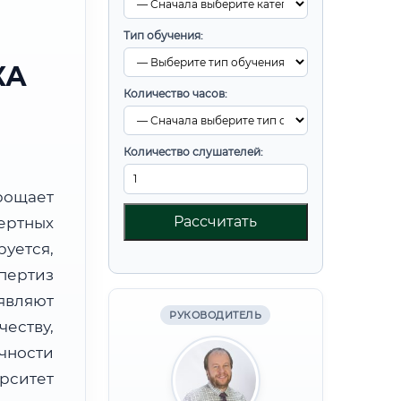
Тип обучения:
КА
Количество часов:
Количество слушателей:
ощает
Рассчитать
ртных
уется,
пертиз
являют
РУКОВОДИТЕЛЬ
ству,
чности
рситет