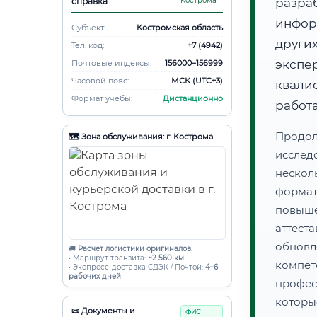
справка
Кострома
разра
инфор
Субъект:
Костромская область
други
Тел. код:
+7 (4942)
экспе
Почтовые индексы:
156000–156999
Часовой пояс:
МСК (UTC+3)
квал
Формат учебы:
Дистанционно
работ
Продол
🗺️ Зона обслуживания: г. Кострома
иссле
нескол
форма
повыш
аттес
обнов
🚚
Расчет логистики оригиналов:
• Маршрут транзита:
~2 560 км
компе
• Экспресс-доставка СДЭК / Почтой:
4–6
рабочих дней
профес
которы
📜 Документы и
ФИС