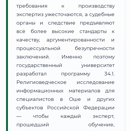
требования к производству
Формат учебы:
Дистанционно
экспертиз ужесточаются, а судебные
🗺️ Зона обслуживания: г. Ош
органы и следствие предъявляют
всё более высокие стандарты к
качеству, аргументированности и
процессуальной безупречности
заключений. Именно поэтому
государственный университет
🚚
Расчет логистики оригиналов:
• Маршрут транзита:
~1 778 км
разработал программу 34.1.
• Экспресс-доставка СДЭК / Почтой:
3–4 рабочих дня
Религиоведческое исследование
📜 Документы и аккредитация
информационных материалов для
ФИС ФРДО
специалистов в Оше и других
субъектов Российской Федерации
— чтобы каждый эксперт,
🔍
Нажмите на документ для увеличения и просмотра
прошедший обучение,