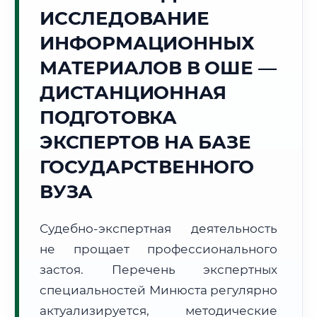
ИССЛЕДОВАНИЕ
🌄
ИНФОРМАЦИОННЫХ
Г. ОШ
МАТЕРИАЛОВ В ОШЕ —
Точное местное время:
08:52:57
ДИСТАНЦИОННАЯ
ПОДГОТОВКА
Пятница, 7 Августа
2026 г.
ЭКСПЕРТОВ НА БАЗЕ
+20°C
Погода в г. Ош:
☀️
,
Ясно
ГОСУДАРСТВЕННОГО
🌅 Восход:
06:11
🌇 Закат:
20:17
ВУЗА
Световой день:
14 ч. 6 мин.
Судебно-экспертная деятельность
📍 Региональная справка
г. Ош
не прощает профессионального
Субъект:
Кыргызская Республика
застоя. Перечень экспертных
Тел. код:
+996 (3222)
специальностей Минюста регулярно
Почтовые индексы:
714000–714025
актуализируется, методические
Часовой пояс:
UTC+6