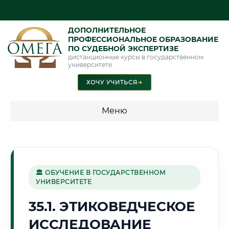
ДОПОЛНИТЕЛЬНОЕ
ПРОФЕССИОНАЛЬНОЕ ОБРАЗОВАНИЕ
ПО СУДЕБНОЙ ЭКСПЕРТИЗЕ
дистанционные курсы в государственном
университете
ХОЧУ УЧИТЬСЯ
➜
Меню
💰 ПРОГРАММЫ И СТОИМОСТЬ
Стоимость по программам обучения "Экспертные
специальности"
🏛 ОБУЧЕНИЕ В ГОСУДАРСТВЕННОМ
УНИВЕРСИТЕТЕ
Стоимость по программам обучения "Судебная экспертиза"
35.1. ЭТИКОВЕДЧЕСКОЕ
Стоимость по программам обучения "Экспертиза"
ИССЛЕДОВАНИЕ