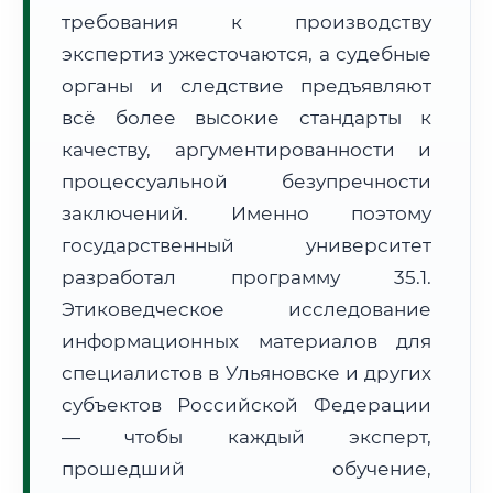
требования к производству
Формат учебы:
Дистанционно
экспертиз ужесточаются, а судебные
🗺️ Зона обслуживания: г. Ульяновск
органы и следствие предъявляют
всё более высокие стандарты к
качеству, аргументированности и
процессуальной безупречности
заключений. Именно поэтому
государственный университет
🚚
Расчет логистики оригиналов:
• Маршрут транзита:
~2 199 км
разработал программу 35.1.
• Экспресс-доставка СДЭК / Почтой:
3–5 рабочих дней
Этиковедческое исследование
📜 Документы и аккредитация
информационных материалов для
ФИС ФРДО
специалистов в Ульяновске и других
субъектов Российской Федерации
— чтобы каждый эксперт,
🔍
Нажмите на документ для увеличения и просмотра
прошедший обучение,