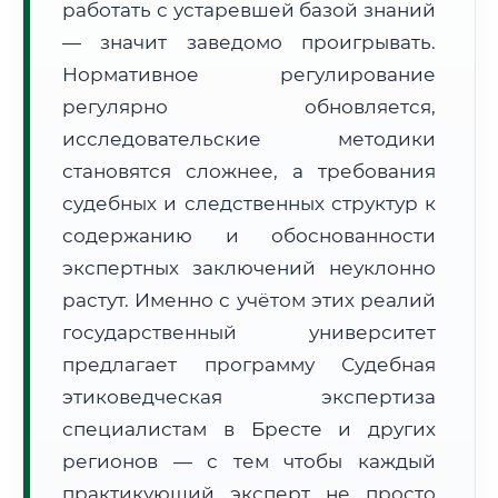
работать с устаревшей базой знаний
Формат учебы:
Дистанционно
— значит заведомо проигрывать.
Нормативное регулирование
🗺️ Зона обслуживания: г. Брест
регулярно обновляется,
исследовательские методики
становятся сложнее, а требования
судебных и следственных структур к
содержанию и обоснованности
🚚
Расчет логистики оригиналов:
экспертных заключений неуклонно
• Маршрут транзита:
~3 805 км
• Экспресс-доставка СДЭК / Почтой:
5–7 рабочих дней
растут. Именно с учётом этих реалий
государственный университет
📜 Документы и аккредитация
ФИС ФРДО
предлагает программу Судебная
этиковедческая экспертиза
специалистам в Бресте и других
🔍
Нажмите на документ для увеличения и просмотра
регионов — с тем чтобы каждый
практикующий эксперт не просто