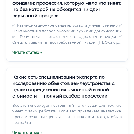
фондами: профессия, которую мало кто знает,
но без которой не обходится ни один
серьёзный процесс
✅ Квалификационное свидетельство и учёная степень ✅
Опыт участия в делах с высокими суммами доначислений
✅ Репутация — знают ли его адвокаты и судьи ✅
Специализация в востребованной нише (НДС-споры,
налог на прибыль) ✅ Публикации, выступления,
Читать статью →
экспертное сообщество Хороший эксперт с именем в
конкретной нише может позволить себе выбирать дела.
Это приходит не быстро — как правило, к 40–45 годам,
после 10–15 лет практики.
Какие есть специализации эксперта по
исследованию объектов землеустройства с
целью определения их рыночной и иной
стоимости — полный разбор профессии
Всё это генерирует постоянный поток задач для тех, кто
умеет с этим работать. Если вас привлекает аналитика,
право и реальные деньги — эта ниша стоит того, чтобы в
неё войти.
Читать статью →