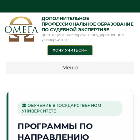
ДОПОЛНИТЕЛЬНОЕ
ПРОФЕССИОНАЛЬНОЕ ОБРАЗОВАНИЕ
ПО СУДЕБНОЙ ЭКСПЕРТИЗЕ
дистанционные курсы в государственном
университете
ХОЧУ УЧИТЬСЯ
➜
Меню
💰 ПРОГРАММЫ И СТОИМОСТЬ
Стоимость по программам обучения "Экспертные
специальности"
🏛 ОБУЧЕНИЕ В ГОСУДАРСТВЕННОМ
УНИВЕРСИТЕТЕ
Стоимость по программам обучения "Судебная экспертиза"
ПРОГРАММЫ ПО
Стоимость по программам обучения "Экспертиза"
НАПРАВЛЕНИЮ