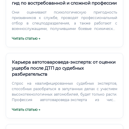
гид по востребованной и сложной профессии
Они оценивают психологическую пригодность
призывников к службе, проводят профессиональный
отбор в спецподразделения, а также работают с
военнослужащими, получившими боевые психические
травмы (ПТСР). Эксперты здесь оценивают уровень
Читать статью →
психического развития ребенка, определяют причины
школьной неуспеваемости или девиантного поведения,
помогают разработать индивидуальные
образовательные маршруты для детей с особыми
потребностями.
Карьера автотовароведа-эксперта: от оценки
ущерба после ДТП до судебных
разбирательств
Спрос на квалифицированных судебных экспертов,
способных разобраться в запутанных делах с участием
высокотехнологичных автомобилей, будет только расти.
Профессия автотовароведа-эксперта из чисто
технической все больше будет становиться
Читать статью →
высокотехнологичной и аналитической.