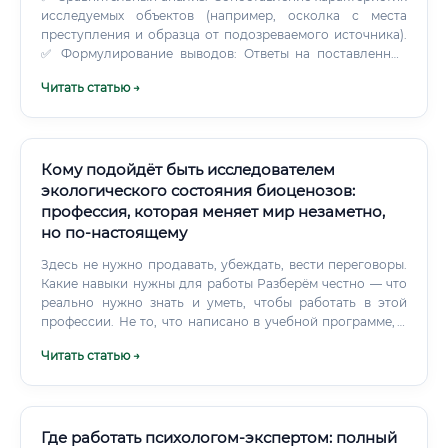
исследуемых объектов (например, осколка с места
преступления и образца от подозреваемого источника).
✅ Формулирование выводов: Ответы на поставленные
следствием вопросы на основе полученных данных. ✅
Читать статью →
Составление экспертного заключения: Подробное
документирование всего хода исследования, методов,
результатов и выводов в строгом соответствии с
процессуальным законодательством.
Кому подойдёт быть исследователем
экологического состояния биоценозов:
профессия, которая меняет мир незаметно,
но по-настоящему
Здесь не нужно продавать, убеждать, вести переговоры.
Какие навыки нужны для работы Разберём честно — что
реально нужно знать и уметь, чтобы работать в этой
профессии. Не то, что написано в учебной программе, а
то, что проверяют работодатели.
Читать статью →
Где работать психологом-экспертом: полный