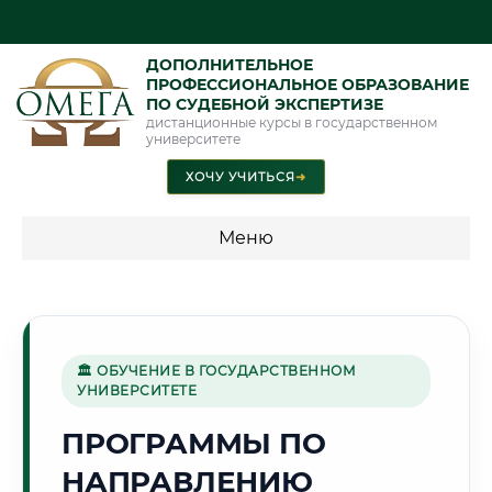
ДОПОЛНИТЕЛЬНОЕ
ПРОФЕССИОНАЛЬНОЕ ОБРАЗОВАНИЕ
ПО СУДЕБНОЙ ЭКСПЕРТИЗЕ
дистанционные курсы в государственном
университете
ХОЧУ УЧИТЬСЯ
➜
Меню
💰 ПРОГРАММЫ И СТОИМОСТЬ
Стоимость по программам обучения "Экспертные
специальности"
🏛 ОБУЧЕНИЕ В ГОСУДАРСТВЕННОМ
УНИВЕРСИТЕТЕ
Стоимость по программам обучения "Судебная экспертиза"
ПРОГРАММЫ ПО
Стоимость по программам обучения "Экспертиза"
НАПРАВЛЕНИЮ