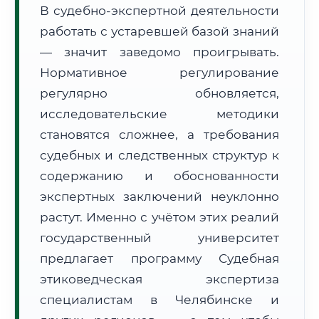
В судебно-экспертной деятельности
Формат учебы:
Дистанционно
работать с устаревшей базой знаний
— значит заведомо проигрывать.
🗺️ Зона обслуживания: г. Челябинск
Нормативное регулирование
регулярно обновляется,
исследовательские методики
становятся сложнее, а требования
судебных и следственных структур к
🚚
Расчет логистики оригиналов:
• Маршрут транзита:
содержанию и обоснованности
~1 363 км
• Экспресс-доставка СДЭК / Почтой:
2–3 рабочих дня
экспертных заключений неуклонно
растут. Именно с учётом этих реалий
📜 Документы и аккредитация
ФИС ФРДО
государственный университет
предлагает программу Судебная
этиковедческая экспертиза
🔍
Нажмите на документ для увеличения и просмотра
специалистам в Челябинске и