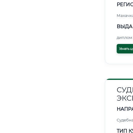
РЕГИО
Махачк
ВЫДА
диплом 
Узнать ц
СУД
ЭКС
НАПР
Судебна
ТИП К