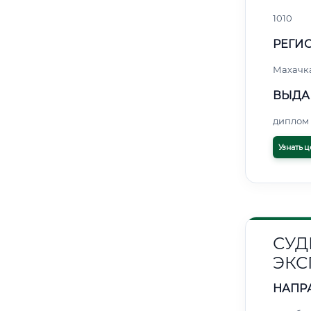
1010
РЕГИО
Махачк
ВЫДА
диплом 
Узнать ц
СУД
ЭКС
НАПР