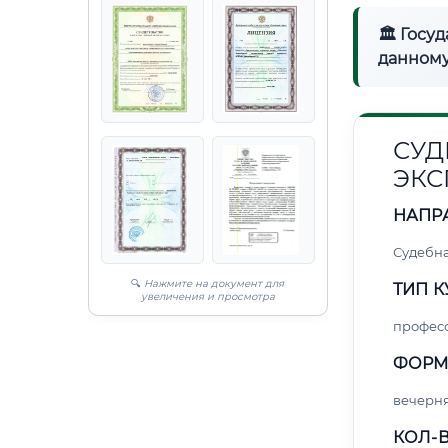
🏛 Госу
данному
СУД
ЭКС
НАПР
Судебна
🔍
Нажмите на документ для
ТИП К
увеличения и просмотра
профес
ФОРМ
вечерн
КОЛ-В