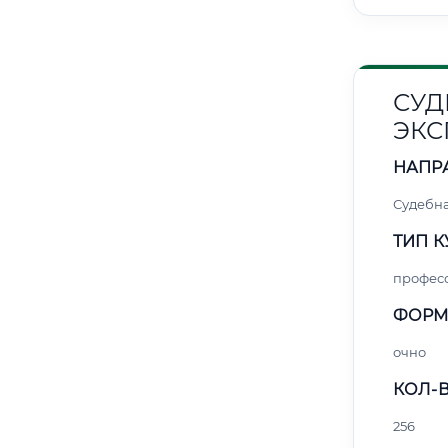
СУД
ЭКС
НАПР
Судебна
ТИП К
профес
ФОРМ
очно
КОЛ-В
256