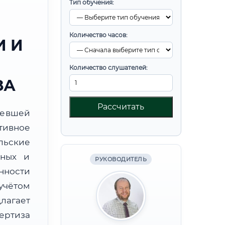
Тип обучения:
Количество часов:
 И
Количество слушателей:
ЗА
Рассчитать
ревшей
тивное
льские
бных и
РУКОВОДИТЕЛЬ
нности
учётом
лагает
ртиза