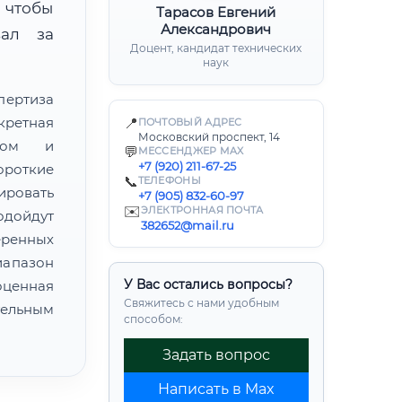
 чтобы
Тарасов Евгений
Александрович
вал за
Доцент, кандидат технических
наук
пертиза
кретная
📍
ПОЧТОВЫЙ АДРЕС
Московский проспект, 14
атом и
💬
МЕССЕНДЖЕР MAX
+7 (920) 211-67-25
ороткие
📞
ТЕЛЕФОНЫ
ировать
+7 (905) 832-60-97
✉️
ЭЛЕКТРОННАЯ ПОЧТА
одойдут
382652@mail.ru
еренных
иапазон
У Вас остались вопросы?
ценная
Свяжитесь с нами удобным
ельным
способом:
Задать вопрос
Написать в Max