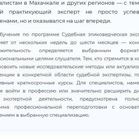
алистам в Махачкале и других регионов — с тем
й практикующий эксперт не просто успе
нами, но и оказывался на шаг впереди.
бучения по программе Судебная этиковедческая экс
ляет от нескольких недель до шести месяцев — кон
лжительность определяется выбранным форм
сиональными целями слушателя. Тем, кто стремится в к
освоить новые исследовательские методы или актуализ
енции в конкретной области судебной экспертизы, п
ивные краткосрочные курсы. Для специалистов, нам
е войти в профессию или значительно расширить д
 экспертной деятельности, предусмотрена полно
амма профессиональной переподготовки с основат
ением в выбранную специализацию.