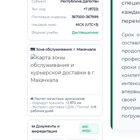
Субъект:
Республика Дагестан
специ
Тел. код:
+7 (8722)
кажды
Почтовые индексы:
367000–367999
переме
Часовой пояс:
МСК (UTC+3)
Формат учебы:
Дистанционно
Срок о
состав
🗺️ Зона обслуживания: г. Махачкала
продо
профес
сроки 
компет
интенс
впервы
своей
🚚
Расчет логистики оригиналов:
• Маршрут транзита:
~2 870 км
прогр
• Экспресс-доставка СДЭК / Почтой:
4–6
рабочих дней
погруж
📜 Документы и
ФИС
аккредитация
ФРДО