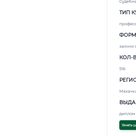
Судебна
ТИП К
профес
ФОРМ
заочно
КОЛ-В
516
РЕГИО
Махачк
ВЫДА
диплом 
Узнать ц