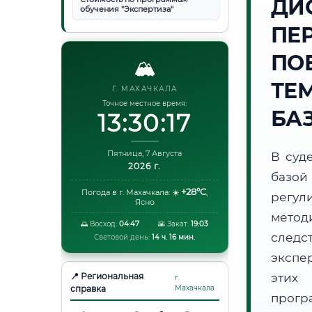
ДИ
обучения "Экспертиза"
ПЕ
ПО
🏔️
ТЕ
Г. МАХАЧКАЛА
Точное местное время:
БА
13:30:18
Пятница, 7 Августа
В суд
2026 г.
базой
+28°C
Погода в г. Махачкала:
☀️
,
регул
Ясно
метод
🌅 Восход:
04:47
🌇 Закат:
19:03
следс
Световой день:
14 ч. 16 мин.
экспе
📍 Региональная
этих 
г.
справка
Махачкала
прог