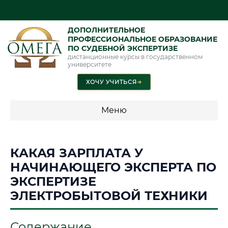
ДОПОЛНИТЕЛЬНОЕ
ПРОФЕССИОНАЛЬНОЕ ОБРАЗОВАНИЕ
ПО СУДЕБНОЙ ЭКСПЕРТИЗЕ
дистанционные курсы в государственном
университете
ХОЧУ УЧИТЬСЯ
➜
Меню
💰 ПРОГРАММЫ И СТОИМОСТЬ
КАКАЯ ЗАРПЛАТА У
Стоимость по программам обучения "Экспертные
НАЧИНАЮЩЕГО ЭКСПЕРТА ПО
специальности"
ЭКСПЕРТИЗЕ
Стоимость по программам обучения "Судебная экспертиза"
ЭЛЕКТРОБЫТОВОЙ ТЕХНИКИ
Стоимость по программам обучения "Экспертиза"
Содержание