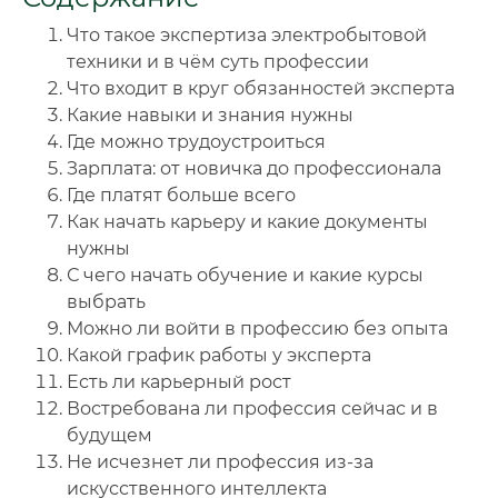
📜 Документы и аккредитация
Что такое экспертиза электробытовой
ФИС ФРДО
техники и в чём суть профессии
Что входит в круг обязанностей эксперта
Какие навыки и знания нужны
🔍
Нажмите на документ для увеличения и просмотра
Где можно трудоустроиться
Зарплата: от новичка до профессионала
Где платят больше всего
Как начать карьеру и какие документы
нужны
С чего начать обучение и какие курсы
выбрать
Можно ли войти в профессию без опыта
Какой график работы у эксперта
Есть ли карьерный рост
Востребована ли профессия сейчас и в
будущем
Не исчезнет ли профессия из-за
искусственного интеллекта