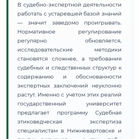
В судебно-экспертной деятельности
Формат учебы:
Дистанционно
работать с устаревшей базой знаний
— значит заведомо проигрывать.
🗺️ Зона обслуживания: г. Нижневартовск
Нормативное регулирование
регулярно обновляется,
исследовательские методики
становятся сложнее, а требования
судебных и следственных структур к
🚚
Расчет логистики оригиналов:
• Маршрут транзита:
содержанию и обоснованности
~755 км
• Экспресс-доставка СДЭК / Почтой:
1–2 рабочих дня
экспертных заключений неуклонно
растут. Именно с учётом этих реалий
📜 Документы и аккредитация
ФИС ФРДО
государственный университет
предлагает программу Судебная
этиковедческая экспертиза
🔍
Нажмите на документ для увеличения и просмотра
специалистам в Нижневартовске и