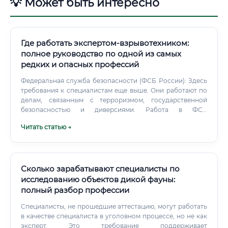
💡 Может быть интересно
Где работать экспертом-взрывотехником:
полное руководство по одной из самых
редких и опасных профессий
Федеральная служба безопасности (ФСБ России): Здесь
требования к специалистам еще выше. Они работают по
делам, связанным с терроризмом, государственной
безопасностью и диверсиями. Работа в ФСБ
предполагает высочайший уровень допуска к гостайне и
Читать статью →
соответствующую ответственность.
Сколько зарабатывают специалисты по
исследованию объектов дикой фауны:
полный разбор профессии
Специалисты, не прошедшие аттестацию, могут работать
в качестве специалиста в уголовном процессе, но не как
эксперт. Это требование поддерживает