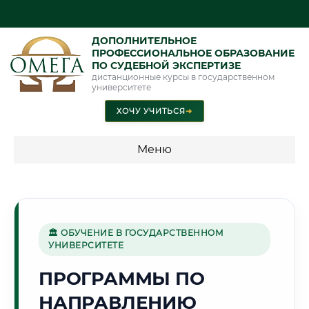
ДОПОЛНИТЕЛЬНОЕ
ПРОФЕССИОНАЛЬНОЕ ОБРАЗОВАНИЕ
ПО СУДЕБНОЙ ЭКСПЕРТИЗЕ
дистанционные курсы в государственном
университете
ХОЧУ УЧИТЬСЯ
➜
Меню
💰 ПРОГРАММЫ И СТОИМОСТЬ
Стоимость по программам обучения "Экспертные
специальности"
🏛 ОБУЧЕНИЕ В ГОСУДАРСТВЕННОМ
УНИВЕРСИТЕТЕ
Стоимость по программам обучения "Судебная экспертиза"
ПРОГРАММЫ ПО
Стоимость по программам обучения "Экспертиза"
НАПРАВЛЕНИЮ