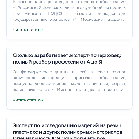
Ключевые площадки для дополнительного образования:
✅ Российский федеральный центр судебной экспертизы
при Минюсте (РФЦСЭ) — базовая площадка для
государственных экспертов ✅ Московская академия
Следственного комитета ✅ Академия управления МВД
Читать статью →
России ✅ Частные учебные центры по информационной
безопасности Международные сертификации Для
работы в частном секторе, особенно в крупных IT-
компаниях, международные сертификаты имеют большое
значение. Но они открывают двери в международный
Сколько зарабатывает эксперт-почерковед:
рынок и значительно влияют на уровень дохода.
полный разбор профессии от А до Я
Он формируется с детства и несёт в себе огромное
количество информации: привычки, образование,
эмоциональное состояние в момент написания, возраст,
возможные болезни. Именно это и делает профессию
почерковеда такой ценной и незаменимой.
Читать статью →
Эксперт по исследованию изделий из резин,
пластмасс и других полимерных материалов
(специальность 10.8): как получить все