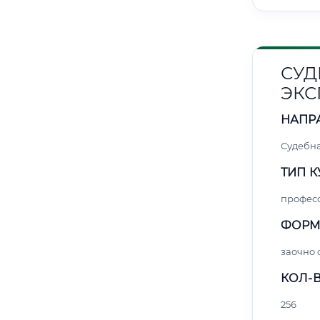
СУД
ЭКС
НАПР
Судебна
ТИП К
профес
ФОРМ
заочно 
КОЛ-В
256