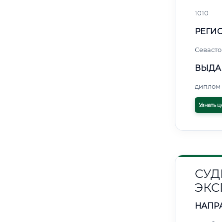
1010
РЕГИО
Севасто
ВЫДА
диплом 
Узнать ц
СУД
ЭКС
НАПР