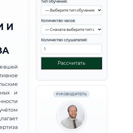
Тип обучения:
Количество часов:
 И
Количество слушателей:
ЗА
Рассчитать
ревшей
тивное
льские
бных и
РУКОВОДИТЕЛЬ
нности
учётом
лагает
ртиза