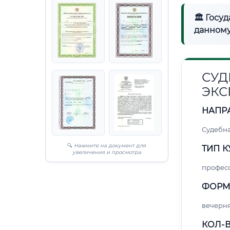
🏛 Госу
данному
СУД
ЭКС
НАПР
Судебна
🔍
Нажмите на документ для
ТИП К
увеличения и просмотра
профес
ФОРМ
вечерн
КОЛ-В