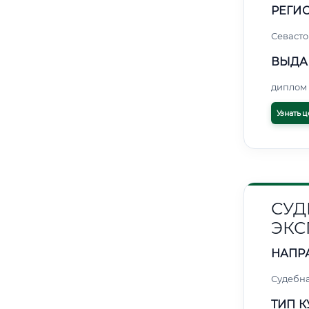
РЕГИО
Севасто
ВЫДА
диплом 
Узнать ц
СУД
ЭКС
НАПР
Судебна
ТИП К