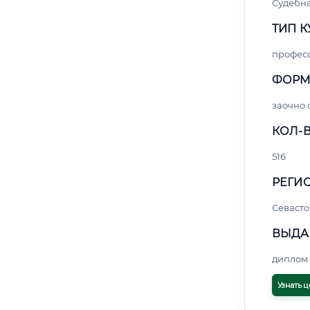
Судебна
ТИП К
профес
ФОРМ
заочно 
КОЛ-В
516
РЕГИО
Севасто
ВЫДА
диплом 
Узнать ц