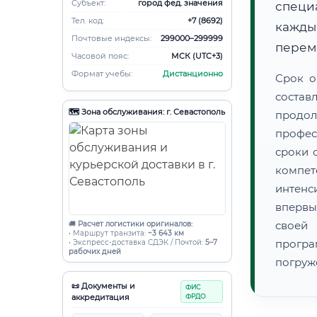
Субъект:
город фед. значения
специа
Тел. код:
+7 (8692)
кажды
Почтовые индексы:
299000–299999
переме
Часовой пояс:
МСК (UTC+3)
Формат учебы:
Дистанционно
Срок о
состав
🗺️ Зона обслуживания: г. Севастополь
продо
профес
сроки 
компет
интенс
впервы
своей
🚚
Расчет логистики оригиналов:
• Маршрут транзита:
~3 643 км
прогр
• Экспресс-доставка СДЭК / Почтой:
5–7
рабочих дней
погруж
📜 Документы и
ФИС
аккредитация
ФРДО