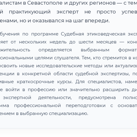
листам в Севастополе и других регионов — с те
й практикующий эксперт не просто успе
нами, но и оказывался на шаг впереди.
бучения по программе Судебная этиковедческая экс
ляет от нескольких недель до шести месяцев — кон
лжительность определяется выбранным форм
сиональными целями слушателя. Тем, кто стремится в к
освоить новые исследовательские методы или актуализ
енции в конкретной области судебной экспертизы, п
ивные краткосрочные курсы. Для специалистов, нам
е войти в профессию или значительно расширить д
 экспертной деятельности, предусмотрена полно
амма профессиональной переподготовки с основат
ением в выбранную специализацию.