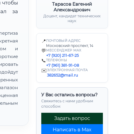
м чтобы
Тарасов Евгений
Александрович
вал за
Доцент, кандидат технических
наук
пертиза
кретная
📍
ПОЧТОВЫЙ АДРЕС
Московский проспект, 14
атом и
💬
МЕССЕНДЖЕР MAX
+7 (920) 211-67-25
ороткие
📞
ТЕЛЕФОНЫ
ировать
+7 (961) 381-91-08
✉️
ЭЛЕКТРОННАЯ ПОЧТА
одойдут
382652@mail.ru
еренных
иапазон
У Вас остались вопросы?
ценная
Свяжитесь с нами удобным
ельным
способом:
Задать вопрос
Написать в Max