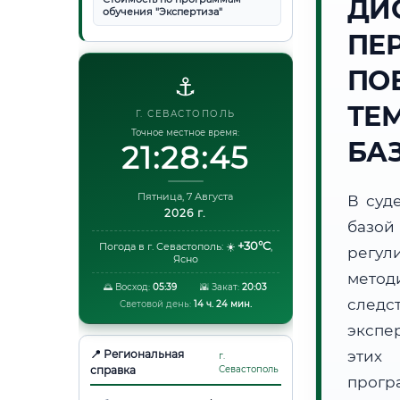
ДИ
обучения "Экспертиза"
ПЕ
ПО
⚓
ТЕ
Г. СЕВАСТОПОЛЬ
Точное местное время:
БА
21:28:46
Пятница, 7 Августа
В суд
2026 г.
базой
+30°C
Погода в г. Севастополь:
☀️
,
регул
Ясно
метод
🌅 Восход:
05:39
🌇 Закат:
20:03
следс
Световой день:
14 ч. 24 мин.
экспе
📍 Региональная
этих 
г.
справка
Севастополь
прог