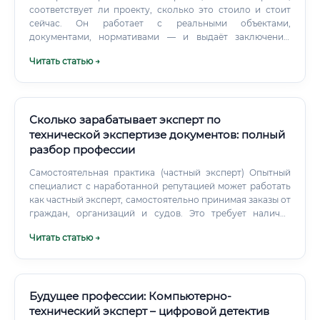
соответствует ли проекту, сколько это стоило и стоит
сейчас. Он работает с реальными объектами,
документами, нормативами — и выдаёт заключение,
которое может стать решающим доказательством в суде.
Читать статью →
Сколько зарабатывает эксперт по
технической экспертизе документов: полный
разбор профессии
Самостоятельная практика (частный эксперт) Опытный
специалист с наработанной репутацией может работать
как частный эксперт, самостоятельно принимая заказы от
граждан, организаций и судов. Это требует наличия
соответствующих сертификатов и регистрации в реестрах
Читать статью →
саморегулируемых организаций в области экспертной
деятельности.
Будущее профессии: Компьютерно-
технический эксперт – цифровой детектив