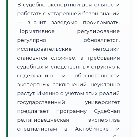
В судебно-экспертной деятельности
Формат учебы:
Дистанционно
работать с устаревшей базой знаний
— значит заведомо проигрывать.
🗺️ Зона обслуживания: г. Актюбинск
Нормативное регулирование
регулярно обновляется,
исследовательские методики
становятся сложнее, а требования
судебных и следственных структур к
🚚
Расчет логистики оригиналов:
• Маршрут транзита:
содержанию и обоснованности
~1 910 км
• Экспресс-доставка СДЭК / Почтой:
3–5 рабочих дней
экспертных заключений неуклонно
растут. Именно с учётом этих реалий
📜 Документы и аккредитация
ФИС ФРДО
государственный университет
предлагает программу Судебная
религиоведческая экспертиза
🔍
Нажмите на документ для увеличения и просмотра
специалистам в Актюбинске и