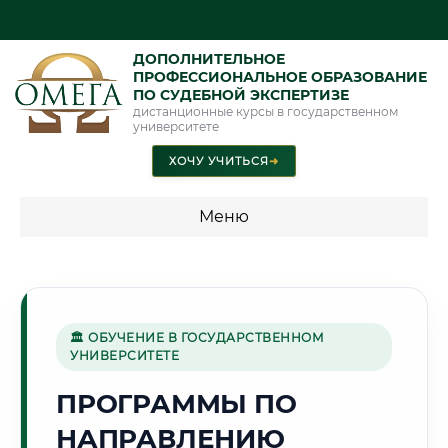
ДОПОЛНИТЕЛЬНОЕ
ПРОФЕССИОНАЛЬНОЕ ОБРАЗОВАНИЕ
ПО СУДЕБНОЙ ЭКСПЕРТИЗЕ
дистанционные курсы в государственном
университете
ХОЧУ УЧИТЬСЯ
➜
Меню
💰 ПРОГРАММЫ И СТОИМОСТЬ
Стоимость по программам обучения "Экспертные
специальности"
🏛 ОБУЧЕНИЕ В ГОСУДАРСТВЕННОМ
УНИВЕРСИТЕТЕ
Стоимость по программам обучения "Судебная экспертиза"
ПРОГРАММЫ ПО
Стоимость по программам обучения "Экспертиза"
НАПРАВЛЕНИЮ