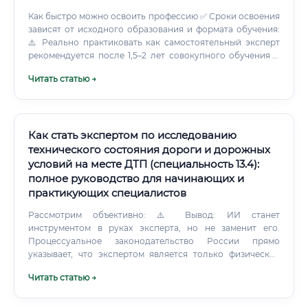
Как быстро можно освоить профессию ✅ Сроки освоения
зависят от исходного образования и формата обучения:
⚠️ Реально практиковать как самостоятельный эксперт
рекомендуется после 1,5–2 лет совокупного обучения и
стажировки. Какие курсы лучше выбрать ✅ При выборе
Читать статью →
программы обучения необходимо руководствоваться
следующими критериями: Критерий 1: Государственная
лицензия Учреждение должно иметь лицензию
Минобрнауки РФ на образовательную деятельность.
Как стать экспертом по исследованию
технического состояния дороги и дорожных
условий на месте ДТП (специальность 13.4):
полное руководство для начинающих и
практикующих специалистов
Рассмотрим объективно: ⚠️ Вывод: ИИ станет
инструментом в руках эксперта, но не заменит его.
Процессуальное законодательство России прямо
указывает, что экспертом является только физическое
лицо.
Читать статью →