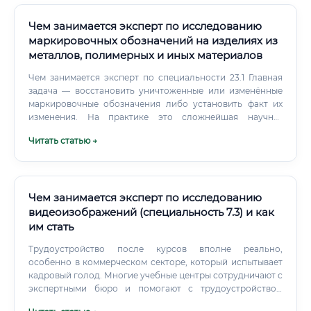
Чем занимается эксперт по исследованию
маркировочных обозначений на изделиях из
металлов, полимерных и иных материалов
Чем занимается эксперт по специальности 23.1 Главная
задача — восстановить уничтоженные или изменённые
маркировочные обозначения либо установить факт их
изменения. На практике это сложнейшая научно-
прикладная работа. Что конкретно делает эксперт: 🔍
Читать статью →
Исследует заводские, государственные и иные
маркировки на металлических изделиях — оружии,
автомобилях, машинах, инструментах, деталях 🔍
Работает с полимерными изделиями — корпусами
электроники, пластиковыми деталями транспортных
Чем занимается эксперт по исследованию
средств, упаковкой 🔍 Устанавливает первоначальное
видеоизображений (специальность 7.3) и как
содержание маркировки, если она была уничтожена
им стать
механическим, термическим или химическим способом 🔍
Определяет способ нанесения маркировки — штамповка,
Трудоустройство после курсов вполне реально,
гравировка, лазер, краска, кернение 🔍 Выявляет факт
особенно в коммерческом секторе, который испытывает
подделки — замену части символов, перегравировку,
кадровый голод. Многие учебные центры сотрудничают с
наварку металла 🔍 Составляет экспертное заключение с
экспертными бюро и помогают с трудоустройством
описанием методики, хода исследования и выводов
лучшим выпускникам.