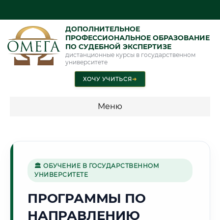
ДОПОЛНИТЕЛЬНОЕ
ПРОФЕССИОНАЛЬНОЕ ОБРАЗОВАНИЕ
ПО СУДЕБНОЙ ЭКСПЕРТИЗЕ
дистанционные курсы в государственном
университете
ХОЧУ УЧИТЬСЯ
➜
Меню
💰 ПРОГРАММЫ И СТОИМОСТЬ
Стоимость по программам обучения "Экспертные
специальности"
🏛 ОБУЧЕНИЕ В ГОСУДАРСТВЕННОМ
УНИВЕРСИТЕТЕ
Стоимость по программам обучения "Судебная экспертиза"
ПРОГРАММЫ ПО
Стоимость по программам обучения "Экспертиза"
НАПРАВЛЕНИЮ