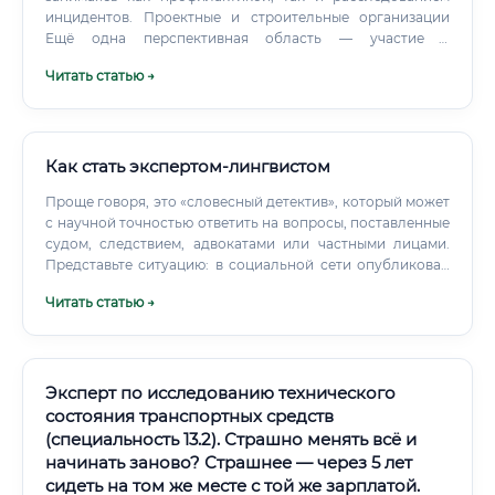
инцидентов. Проектные и строительные организации
Ещё одна перспективная область — участие в
проектировании объектов с точки зрения пожарной
Читать статью →
безопасности. Многие застройщики привлекают
экспертов уже на стадии проекта, чтобы убедиться в
соответствии будущего здания нормативам.
Как стать экспертом-лингвистом
Проще говоря, это «словесный детектив», который может
с научной точностью ответить на вопросы, поставленные
судом, следствием, адвокатами или частными лицами.
Представьте ситуацию: в социальной сети опубликован
пост, который один человек считает оскорблением, а
Читать статью →
другой — просто резкой критикой. Именно лингвист-
эксперт, используя специальные методики, может
определить, содержит ли высказывание неприличную
форму, унижает ли оно честь и достоинство, является ли
оно мнением или утверждением о факте (что критически
Эксперт по исследованию технического
важно для суда).
состояния транспортных средств
(специальность 13.2). Страшно менять всё и
начинать заново? Страшнее — через 5 лет
сидеть на том же месте с той же зарплатой.