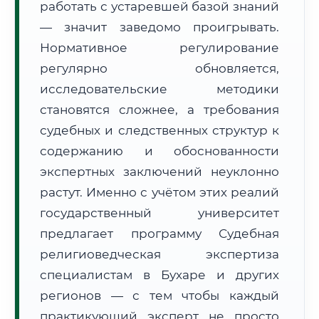
работать с устаревшей базой знаний
Формат учебы:
Дистанционно
— значит заведомо проигрывать.
Нормативное регулирование
🗺️ Зона обслуживания: г. Бухара
регулярно обновляется,
исследовательские методики
становятся сложнее, а требования
судебных и следственных структур к
содержанию и обоснованности
🚚
Расчет логистики оригиналов:
экспертных заключений неуклонно
• Маршрут транзита:
~2 182 км
• Экспресс-доставка СДЭК / Почтой:
3–5 рабочих дней
растут. Именно с учётом этих реалий
государственный университет
📜 Документы и аккредитация
ФИС ФРДО
предлагает программу Судебная
религиоведческая экспертиза
специалистам в Бухаре и других
🔍
Нажмите на документ для увеличения и просмотра
регионов — с тем чтобы каждый
практикующий эксперт не просто