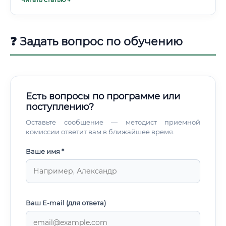
рабочий день. Именно за это многие эксперты ценят
свою профессию не меньше, чем за уровень дохода.
❓ Задать вопрос по обучению
Есть вопросы по программе или
поступлению?
Оставьте сообщение — методист приемной
комиссии ответит вам в ближайшее время.
Ваше имя *
Ваш E-mail (для ответа)