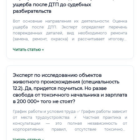
ущерба после ДТП до судебных
разбирательств
Вот основные направления их деятельности: Оценка
ущерба после ДТП. Эксперт определяет перечень
поврежденных деталей, вид необходимого ремонта
(замена, ремонт, окраска) и рассчитывает итоговую
стоимость восстановительных работ с учетом цен на
Читать статью →
запчасти и нормативов на работы.
Эксперт по исследованию объектов
животного происхождения (специальность
12.2). Да, придется поучиться. Но разве
свобода от токсичного начальника и зарплата
в 200 000+ того не стоят?
График работы и условия труда ✅ График работы зависит
от места трудоустройства: ⚡ Частная практика и
консультации — это полная независимость от
корпоративных правил, отсутствие токсичного
начальника и возможность самостоятельно выстраивать
Читать статью →