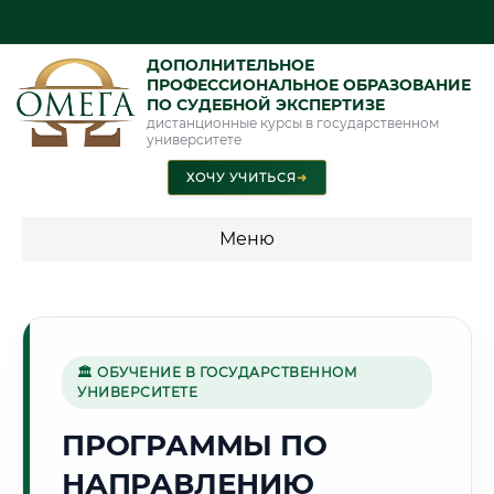
ДОПОЛНИТЕЛЬНОЕ
ПРОФЕССИОНАЛЬНОЕ ОБРАЗОВАНИЕ
ПО СУДЕБНОЙ ЭКСПЕРТИЗЕ
дистанционные курсы в государственном
университете
ХОЧУ УЧИТЬСЯ
➜
Меню
💰 ПРОГРАММЫ И СТОИМОСТЬ
Стоимость по программам обучения "Экспертные
специальности"
🏛 ОБУЧЕНИЕ В ГОСУДАРСТВЕННОМ
УНИВЕРСИТЕТЕ
Стоимость по программам обучения "Судебная экспертиза"
ПРОГРАММЫ ПО
Стоимость по программам обучения "Экспертиза"
НАПРАВЛЕНИЮ