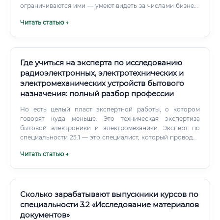
ограничиваются ими — умеют видеть за числами бизнес-
логику ✅ Способны держать огромный массив данных в
Читать статью →
голове и выстраивать причинно-следственные цепочки ✅
Готовы работать в условиях давления и противодействия
сторон ✅ Умеют писать — формулировать мысли точно,
без двусмысленностей ✅ Не боятся ответственности за
свои слова и выводы ⚠️ Кому точно будет тяжело: людям,
Где учиться на эксперта по исследованию
которые не терпят неопределённости и хотят работать по
радиоэлектронных, электротехнических и
чёткому алгоритму. В каждом деле — своя специфика,
электромеханических устройств бытового
своя документация, свои вопросы.
назначения: полный разбор профессии
Но есть целый пласт экспертной работы, о котором
говорят куда меньше. Это техническая экспертиза
бытовой электроники и электромеханики. Эксперт по
специальности 25.1 — это специалист, который проводит
судебные и внесудебные исследования бытовой техники.
Читать статью →
Сколько зарабатывают выпускники курсов по
специальности 3.2 «Исследование материалов
документов»