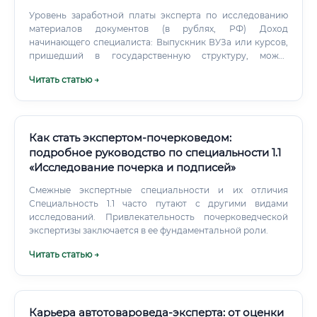
Уровень заработной платы эксперта по исследованию
материалов документов (в рублях, РФ) Доход
начинающего специалиста: Выпускник ВУЗа или курсов,
пришедший в государственную структуру, может
рассчитывать на зарплату в районе 40-50 тыс. В частном
Читать статью →
секторе стартовые позиции немного выше — 50-70 тыс.
рублей, но и требования к самостоятельности могут быть
строже.
Как стать экспертом-почерковедом:
подробное руководство по специальности 1.1
«Исследование почерка и подписей»
Смежные экспертные специальности и их отличия
Специальность 1.1 часто путают с другими видами
исследований. Привлекательность почерковедческой
экспертизы заключается в ее фундаментальной роли.
Читать статью →
Карьера автотовароведа-эксперта: от оценки