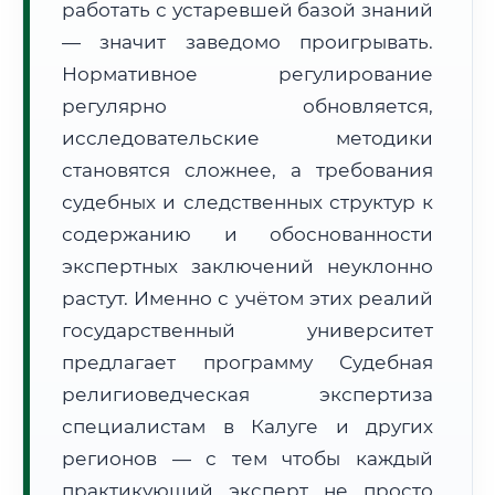
работать с устаревшей базой знаний
Формат учебы:
Дистанционно
— значит заведомо проигрывать.
Нормативное регулирование
🗺️ Зона обслуживания: г. Калуга
регулярно обновляется,
исследовательские методики
становятся сложнее, а требования
судебных и следственных структур к
содержанию и обоснованности
🚚
Расчет логистики оригиналов:
экспертных заключений неуклонно
• Маршрут транзита:
~2 936 км
• Экспресс-доставка СДЭК / Почтой:
4–6 рабочих дней
растут. Именно с учётом этих реалий
государственный университет
📜 Документы и аккредитация
ФИС ФРДО
предлагает программу Судебная
религиоведческая экспертиза
специалистам в Калуге и других
🔍
Нажмите на документ для увеличения и просмотра
регионов — с тем чтобы каждый
практикующий эксперт не просто