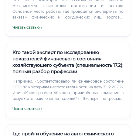
Независимые экспертные организации и центры:
Основное место работы, где проводятся экспертизы по
заказам физических и юридических лиц. Торгово-
промышленные палаты: Проводят экспертизы, связанные
Читать статью →
с коммерческой деятельностью, в том числе для
международных контрактов. Судебно-экспертные
учреждения Министерства юстиции и других ведомств:
Работают по постановлениям судов и следственных
органов.
Кто такой эксперт по исследованию
показателей финансового состояния
хозяйствующего субъекта (специальность 17.2):
полный разбор профессии
Например: «Соответствовало ли финансовое состояние
ООО "Х" критериям несостоятельности на дату 31.12.2021?»
Или: «Каков размер убытков, причинённых компании в
результате заключения сделки?» Эксперт не решает,
виновен ли человек. Эксперт даёт финансово-
Читать статью →
экономическую картину, на основе которой
принимаются правовые решения. Эксперт несёт
уголовную ответственность за дачу заведомо ложного
заключения по статье 307 УК РФ.
Где пройти обучение на автотехнического