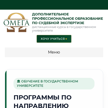
ДОПОЛНИТЕЛЬНОЕ
ПРОФЕССИОНАЛЬНОЕ ОБРАЗОВАНИЕ
ПО СУДЕБНОЙ ЭКСПЕРТИЗЕ
дистанционные курсы в государственном
университете
ХОЧУ УЧИТЬСЯ
➜
Меню
💰 ПРОГРАММЫ И СТОИМОСТЬ
Стоимость по программам обучения "Экспертные
специальности"
🏛 ОБУЧЕНИЕ В ГОСУДАРСТВЕННОМ
УНИВЕРСИТЕТЕ
Стоимость по программам обучения "Судебная экспертиза"
ПРОГРАММЫ ПО
Стоимость по программам обучения "Экспертиза"
НАПРАВЛЕНИЮ