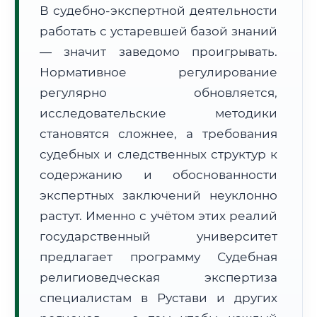
В судебно-экспертной деятельности
Формат учебы:
Дистанционно
работать с устаревшей базой знаний
— значит заведомо проигрывать.
🗺️ Зона обслуживания: г. Рустави
Нормативное регулирование
регулярно обновляется,
исследовательские методики
становятся сложнее, а требования
судебных и следственных структур к
🚚
Расчет логистики оригиналов:
• Маршрут транзита:
содержанию и обоснованности
~3 129 км
• Экспресс-доставка СДЭК / Почтой:
4–6 рабочих дней
экспертных заключений неуклонно
растут. Именно с учётом этих реалий
📜 Документы и аккредитация
ФИС ФРДО
государственный университет
предлагает программу Судебная
религиоведческая экспертиза
🔍
Нажмите на документ для увеличения и просмотра
специалистам в Рустави и других