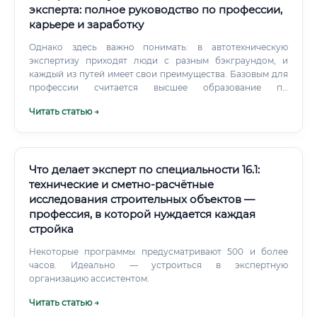
эксперта: полное руководство по профессии,
карьере и заработку
Однако здесь важно понимать: в автотехническую
экспертизу приходят люди с разным бэкграундом, и
каждый из путей имеет свои преимущества. Базовым для
профессии считается высшее образование по
направлениям «Автомобили и автомобильное
Читать статью →
хозяйство», «Техническая эксплуатация автомобилей»,
«Транспортные средства специального назначения».
Что делает эксперт по специальности 16.1:
технические и сметно-расчётные
исследования строительных объектов —
профессия, в которой нуждается каждая
стройка
Некоторые программы предусматривают 500 и более
часов. Идеально — устроиться в экспертную
организацию ассистентом.
Читать статью →