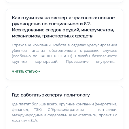
Как отучиться на эксперта-трасолога: полное
руководство по специальности 6.2.
Исследование следов орудий, инструментов,
механизмов, транспортных средств
Страховые компании: Работа в отделах урегулирования
убытков, анализ обстоятельств страховых случаев
(особенно по КАСКО и ОСАГО). Службы безопасности
крупных корпораций: Проведение внутренних
расследований, связанных с хищениями, порчей
Читать статью →
имущества. Юридические и адвокатские конторы: В
качестве штатного или приглашенного специалиста для
усиления доказательной базы.
Где работать эксперту-политологу
Где платят больше всего: Крупные компании (энергетика,
финансы, ТЭК): GR/риски/стратегия — топ‑вилки.
Международные и федеральные консалтинги, проекты с
жесткими SLA.