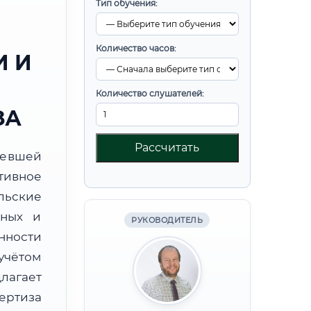
Тип обучения:
Количество часов:
 И
Количество слушателей:
ЗА
Рассчитать
ревшей
тивное
льские
бных и
РУКОВОДИТЕЛЬ
нности
учётом
лагает
ртиза