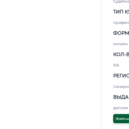
Судебна
ТИП К
профес
ФОРМ
онлайн
КОЛ-В
516
РЕГИО
Самарк
ВЫДА
диплом 
Узнать ц