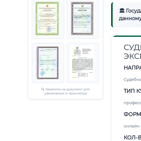
🏛 Госу
данному
СУД
ЭКС
НАПР
Судебна
🔍
Нажмите на документ для
ТИП К
увеличения и просмотра
профес
ФОРМ
онлайн
КОЛ-В