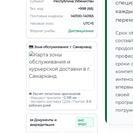
Субъект:
Республика Узбекистан
специ
Тел. код:
+998 (66)
кажды
Почтовые индексы:
140100–140165
переме
Часовой пояс:
UTC+5
Формат учебы:
Дистанционно
Срок о
состав
🗺️ Зона обслуживания: г. Самарканд
продо
профес
сроки 
компет
интенс
впервы
своей
🚚
Расчет логистики оригиналов:
• Маршрут транзита:
~2 081 км
прогр
• Экспресс-доставка СДЭК / Почтой:
3–5
рабочих дней
погруж
📜 Документы и
ФИС
аккредитация
ФРДО