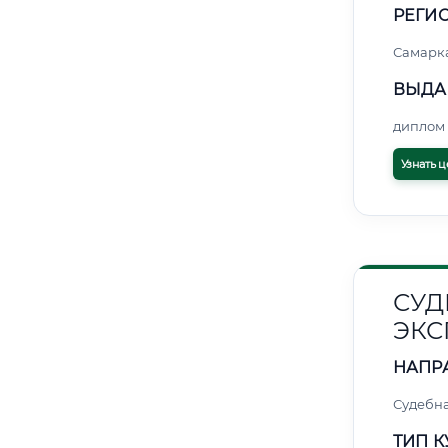
РЕГИО
Самарк
ВЫДА
диплом 
Узнать ц
СУД
ЭКС
НАПР
Судебна
ТИП К