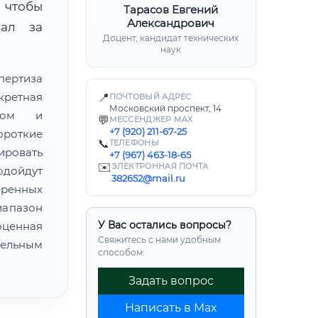
 чтобы
Тарасов Евгений
Александрович
вал за
Доцент, кандидат технических
наук
пертиза
кретная
📍
ПОЧТОВЫЙ АДРЕС
Московский проспект, 14
атом и
💬
МЕССЕНДЖЕР MAX
+7 (920) 211-67-25
ороткие
📞
ТЕЛЕФОНЫ
ировать
+7 (967) 463-18-65
✉️
ЭЛЕКТРОННАЯ ПОЧТА
одойдут
382652@mail.ru
еренных
иапазон
У Вас остались вопросы?
ценная
Свяжитесь с нами удобным
ельным
способом:
Задать вопрос
Написать в Max