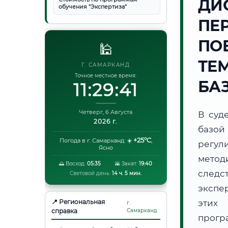
ДИ
обучения "Экспертиза"
ПЕ
ПО
🕌
ТЕ
Г. САМАРКАНД
Точное местное время:
БА
11:29:42
Четверг, 6 Августа
В суд
2026 г.
базой
+25°C
Погода в г. Самарканд:
☀️
,
регул
Ясно
метод
🌅 Восход:
05:35
🌇 Закат:
19:40
следс
Световой день:
14 ч. 5 мин.
экспе
📍 Региональная
этих 
г.
справка
Самарканд
прог