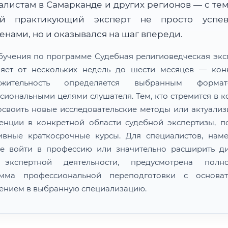
алистам в Самарканде и других регионов — с тем
й практикующий эксперт не просто успе
нами, но и оказывался на шаг впереди.
бучения по программе Судебная религиоведческая экс
ляет от нескольких недель до шести месяцев — кон
лжительность определяется выбранным форм
сиональными целями слушателя. Тем, кто стремится в к
освоить новые исследовательские методы или актуализ
енции в конкретной области судебной экспертизы, п
ивные краткосрочные курсы. Для специалистов, нам
е войти в профессию или значительно расширить д
 экспертной деятельности, предусмотрена полно
амма профессиональной переподготовки с основат
ением в выбранную специализацию.