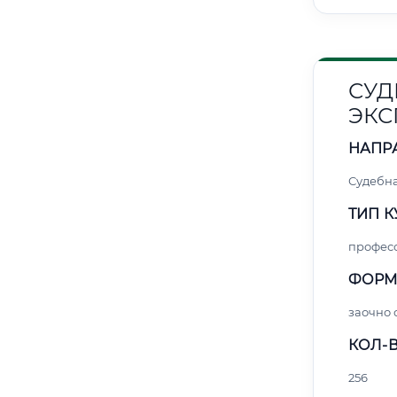
СУД
ЭКС
НАПР
Судебна
ТИП К
профес
ФОРМ
заочно 
КОЛ-В
256