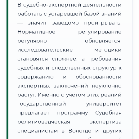
В судебно-экспертной деятельности
Формат учебы:
Дистанционно
работать с устаревшей базой знаний
— значит заведомо проигрывать.
🗺️ Зона обслуживания: г. Вологда
Нормативное регулирование
регулярно обновляется,
исследовательские методики
становятся сложнее, а требования
судебных и следственных структур к
🚚
Расчет логистики оригиналов:
• Маршрут транзита:
содержанию и обоснованности
~2 592 км
• Экспресс-доставка СДЭК / Почтой:
4–6 рабочих дней
экспертных заключений неуклонно
растут. Именно с учётом этих реалий
📜 Документы и аккредитация
ФИС ФРДО
государственный университет
предлагает программу Судебная
религиоведческая экспертиза
🔍
Нажмите на документ для увеличения и просмотра
специалистам в Вологде и других