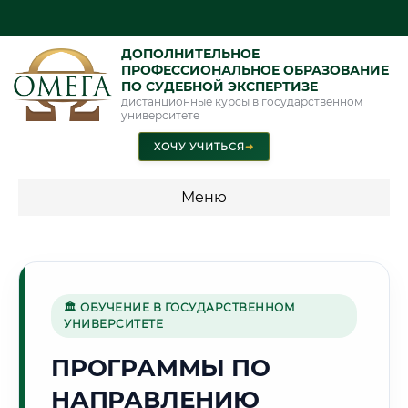
ДОПОЛНИТЕЛЬНОЕ
ПРОФЕССИОНАЛЬНОЕ ОБРАЗОВАНИЕ
ПО СУДЕБНОЙ ЭКСПЕРТИЗЕ
дистанционные курсы в государственном
университете
ХОЧУ УЧИТЬСЯ
➜
Меню
💰 ПРОГРАММЫ И СТОИМОСТЬ
Стоимость по программам обучения "Экспертные
специальности"
🏛 ОБУЧЕНИЕ В ГОСУДАРСТВЕННОМ
УНИВЕРСИТЕТЕ
Стоимость по программам обучения "Судебная экспертиза"
ПРОГРАММЫ ПО
Стоимость по программам обучения "Экспертиза"
НАПРАВЛЕНИЮ