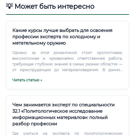
💡 Может быть интересно
Какие курсы лучше выбрать для освоения
профессии эксперта по холодному и
метательному оружию
Однако за этой романтикой стоит кропотливая,
высокоточная и чрезвычайно ответственная работа,
требующая глубоких знаний в самых разных областях —
от юриспруденции до материаловедения. В данной
статье мы подробно рассмотрим все аспекты этой
Читать статью →
уникальной специальности, от сути должностных
обязанностей до карьерных перспектив и уровня дохода.
Чем занимается эксперт по специальности
32.1 «Политологическое исследование
информационных материалов»: полный
разбор профессии
Где учиться на эксперта по политологическому