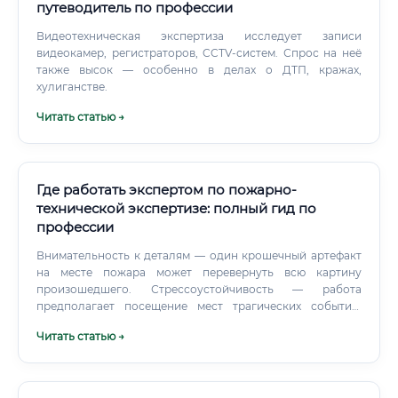
путеводитель по профессии
Видеотехническая экспертиза исследует записи
видеокамер, регистраторов, CCTV-систем. Спрос на неё
также высок — особенно в делах о ДТП, кражах,
хулиганстве.
Читать статью →
Где работать экспертом по пожарно-
технической экспертизе: полный гид по
профессии
Внимательность к деталям — один крошечный артефакт
на месте пожара может перевернуть всю картину
произошедшего. Стрессоустойчивость — работа
предполагает посещение мест трагических событий,
нередко с человеческими жертвами. Эксперт обязан
Читать статью →
сохранять профессиональный хладнокровие.