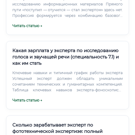
исследованию информационных материалов Прямого
пути «поступил — отучился — стал экспертом» здесь нет.
Профессия формируется через комбинацию базового
образования, дополнительной подготовки и
Читать статью →
профессиональной аттестации. Базовое образование —
политология, юриспруденция, история, социология или
философия.
Какая зарплата у эксперта по исследованию
голоса и звучащей речи (специальность 7.1) и
как им стать
Ключевые навыки и типичный график работы эксперта
Успешный эксперт должен обладать уникальным
сочетанием технических и гуманитарных компетенций.
Таблица ключевых навыков эксперта-фоноскописта
График работы: В большинстве случаев это стандартный
Читать статью →
офисный график – 5/2, с 9:00 до 18:00. Однако профессия
имеет свою специфику: Срочные экспертизы: Могут
потребовать работы в вечернее время или в выходные
дни.
Сколько зарабатывает эксперт по
фототехнической экспертизе: полный