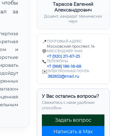
 чтобы
Тарасов Евгений
Александрович
вал за
Доцент, кандидат технических
наук
пертиза
кретная
📍
ПОЧТОВЫЙ АДРЕС
Московский проспект, 14
атом и
💬
МЕССЕНДЖЕР MAX
+7 (920) 211-67-25
ороткие
📞
ТЕЛЕФОНЫ
ировать
+7 (968) 186-18-68
✉️
ЭЛЕКТРОННАЯ ПОЧТА
одойдут
382652@mail.ru
еренных
иапазон
У Вас остались вопросы?
ценная
Свяжитесь с нами удобным
ельным
способом:
Задать вопрос
Написать в Max