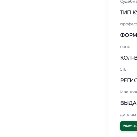
Судебна
ТИП К
профес
ФОРМ
очно
КОЛ-В
516
РЕГИО
Иванов
ВЫДА
диплом 
Узнать ц