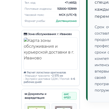
специ
Тел. код:
+7 (4932)
кажды
Почтовые индексы:
153000–153999
Часовой пояс:
МСК (UTC+3)
переме
Формат учебы:
Дистанционно
Срок о
состав
🗺️ Зона обслуживания: г. Иваново
продо
профес
сроки 
компет
интенс
впервы
🚚
Расчет логистики оригиналов:
• Маршрут транзита:
~2 575 км
своей
• Экспресс-доставка СДЭК / Почтой:
4–6
рабочих дней
прогр
погруж
📜 Документы и
ФИС
аккредитация
ФРДО