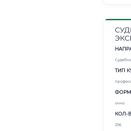
СУД
ЭКС
НАПР
Судебна
ТИП К
профес
ФОРМ
очно
КОЛ-В
256