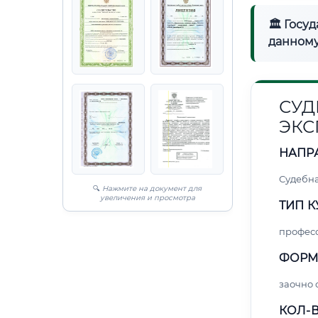
🏛 Госу
данному
СУД
ЭКС
НАПР
Судебна
🔍
Нажмите на документ для
увеличения и просмотра
ТИП К
профес
ФОРМ
заочно
КОЛ-В