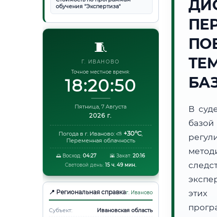
ДИ
обучения "Экспертиза"
ПЕ
ПО
🧵
ТЕ
Г. ИВАНОВО
Точное местное время:
БА
18:20:50
Пятница, 7 Августа
В суд
2026 г.
базой
+30°C
Погода в г. Иваново:
⛅
,
регул
Переменная облачность
метод
🌅 Восход:
04:27
🌇 Закат:
20:16
следс
Световой день:
15 ч. 49 мин.
экспе
📍 Региональная справка
этих 
г. Иваново
прог
Субъект:
Ивановская область