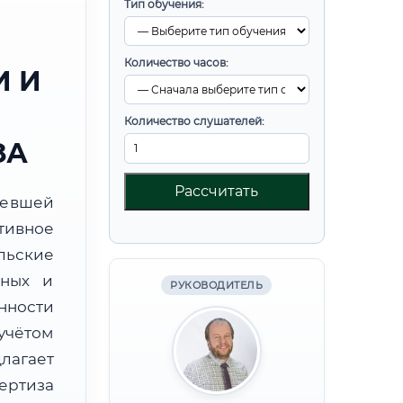
Тип обучения:
Количество часов:
 И
Количество слушателей:
ЗА
Рассчитать
ревшей
тивное
льские
бных и
РУКОВОДИТЕЛЬ
нности
учётом
лагает
ртиза