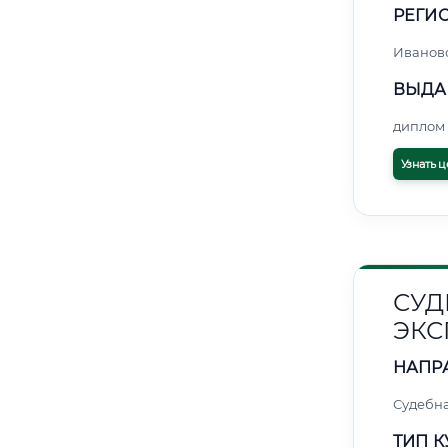
РЕГИО
Иванов
ВЫДА
диплом 
Узнать ц
СУД
ЭКС
НАПР
Судебна
ТИП К