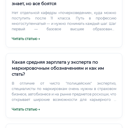
знает, но все боятся
Нет отдельной кафедры «почерковедение», куда можно
поступить после 11 класса. Путь в профессию
многоступенчатый — и нужно понимать каждый шаг. Шаг
первый — базовое высшее образование
Почерковедческая экспертиза — специализация
Читать статью →
криминалистики.
Какая средняя зарплата у эксперта по
маркировочным обозначениям и как им
стать?
В отличие от чисто "полицейских" экспертиз,
специалисты по маркировкам очень нужны в страховом
бизнесе, автобизнесе и на рынке предметов роскоши, что
открывает широкие возможности для карьерного и
финансового роста вне госслужбы. Преступники
Читать статью →
изобретают новые способы подделки, а эксперты —
новые методы их выявления. Это делает работу
динамичной и не дает заскучать, заставляя постоянно
развиваться.