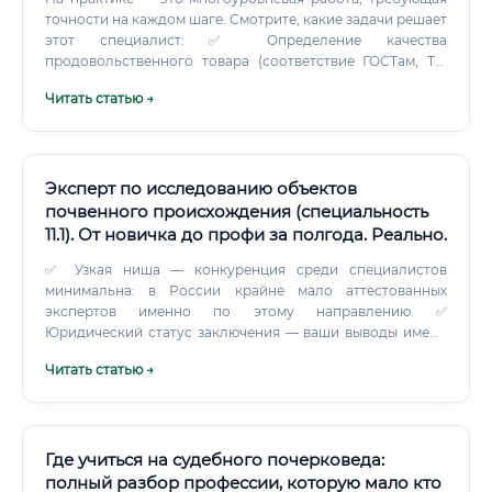
точности на каждом шаге. Смотрите, какие задачи решает
этот специалист: ✅ Определение качества
продовольственного товара (соответствие ГОСТам, ТУ,
техническим регламентам) ✅ Установление рыночной
Читать статью →
или ликвидационной стоимости продуктов питания ✅
Выявление фальсификаций — замены состава,
маркировки, происхождения товара ✅ Исследование
причин порчи, потери товарного вида, снижения
качества ✅ Экспертиза при таможенном оформлении —
Эксперт по исследованию объектов
для правильной классификации и тарификации ✅
почвенного происхождения (специальность
Участие в судебных разбирательствах в качестве
11.1). От новичка до профи за полгода. Реально.
эксперта или специалиста Разберём подробнее.
✅ Узкая ниша — конкуренция среди специалистов
минимальна: в России крайне мало аттестованных
экспертов именно по этому направлению. ✅
Юридический статус заключения — ваши выводы имеют
процессуальную силу в суде.
Читать статью →
Где учиться на судебного почерковеда:
полный разбор профессии, которую мало кто