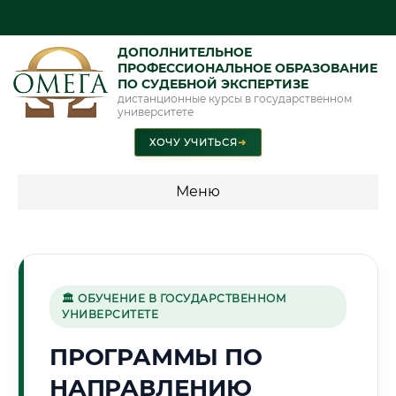
ДОПОЛНИТЕЛЬНОЕ
ПРОФЕССИОНАЛЬНОЕ ОБРАЗОВАНИЕ
ПО СУДЕБНОЙ ЭКСПЕРТИЗЕ
дистанционные курсы в государственном
университете
ХОЧУ УЧИТЬСЯ
➜
Меню
💰 ПРОГРАММЫ И СТОИМОСТЬ
Стоимость по программам обучения "Экспертные
специальности"
🏛 ОБУЧЕНИЕ В ГОСУДАРСТВЕННОМ
УНИВЕРСИТЕТЕ
Стоимость по программам обучения "Судебная экспертиза"
ПРОГРАММЫ ПО
Стоимость по программам обучения "Экспертиза"
НАПРАВЛЕНИЮ