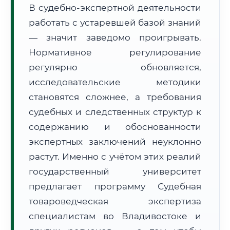
В судебно-экспертной деятельности
Формат учебы:
Дистанционно
работать с устаревшей базой знаний
— значит заведомо проигрывать.
🗺️ Зона обслуживания: г. Владивосток
Нормативное регулирование
регулярно обновляется,
исследовательские методики
становятся сложнее, а требования
судебных и следственных структур к
🚚
Расчет логистики оригиналов:
• Маршрут транзита:
содержанию и обоснованности
~3 714 км
• Экспресс-доставка СДЭК / Почтой:
5–7 рабочих дней
экспертных заключений неуклонно
растут. Именно с учётом этих реалий
📜 Документы и аккредитация
ФИС ФРДО
государственный университет
предлагает программу Судебная
товароведческая экспертиза
🔍
Нажмите на документ для увеличения и просмотра
специалистам во Владивостоке и