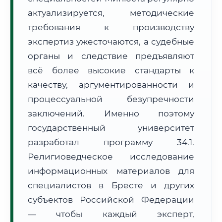
Формат учебы:
Дистанционно
актуализируется, методические
требования к производству
🗺️ Зона обслуживания: г. Брест
экспертиз ужесточаются, а судебные
органы и следствие предъявляют
всё более высокие стандарты к
качеству, аргументированности и
процессуальной безупречности
заключений. Именно поэтому
🚚
Расчет логистики оригиналов:
• Маршрут транзита:
~3 805 км
государственный университет
• Экспресс-доставка СДЭК / Почтой:
5–7 рабочих дней
разработал программу 34.1.
📜 Документы и аккредитация
ФИС ФРДО
Религиоведческое исследование
информационных материалов для
специалистов в Бресте и других
субъектов Российской Федерации
🔍
Нажмите на документ для увеличения и просмотра
— чтобы каждый эксперт,