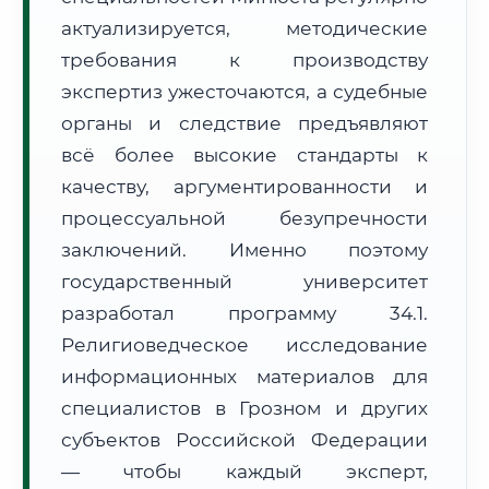
Формат учебы:
Дистанционно
актуализируется, методические
требования к производству
🗺️ Зона обслуживания: г. Грозный
экспертиз ужесточаются, а судебные
органы и следствие предъявляют
всё более высокие стандарты к
качеству, аргументированности и
процессуальной безупречности
заключений. Именно поэтому
🚚
Расчет логистики оригиналов:
• Маршрут транзита:
~2 959 км
государственный университет
• Экспресс-доставка СДЭК / Почтой:
4–6 рабочих дней
разработал программу 34.1.
📜 Документы и аккредитация
ФИС ФРДО
Религиоведческое исследование
информационных материалов для
специалистов в Грозном и других
субъектов Российской Федерации
🔍
Нажмите на документ для увеличения и просмотра
— чтобы каждый эксперт,