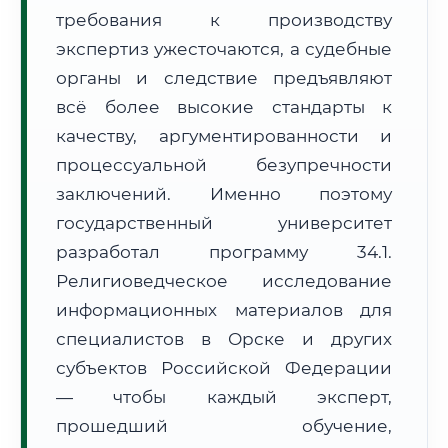
требования к производству
Формат учебы:
Дистанционно
экспертиз ужесточаются, а судебные
🗺️ Зона обслуживания: г. Орск
органы и следствие предъявляют
всё более высокие стандарты к
качеству, аргументированности и
процессуальной безупречности
заключений. Именно поэтому
государственный университет
🚚
Расчет логистики оригиналов:
• Маршрут транзита:
~1 675 км
разработал программу 34.1.
• Экспресс-доставка СДЭК / Почтой:
2–3 рабочих дня
Религиоведческое исследование
📜 Документы и аккредитация
информационных материалов для
ФИС ФРДО
специалистов в Орске и других
субъектов Российской Федерации
— чтобы каждый эксперт,
🔍
Нажмите на документ для увеличения и просмотра
прошедший обучение,