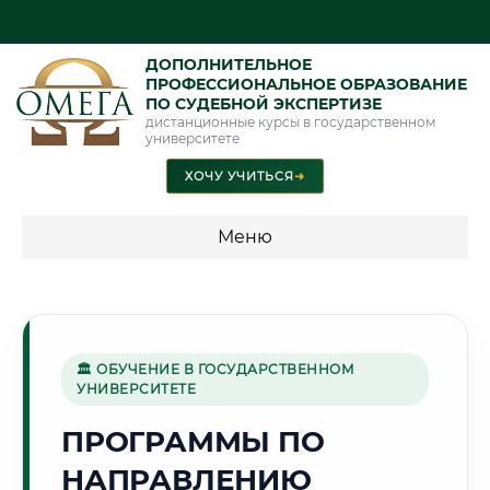
ДОПОЛНИТЕЛЬНОЕ
ПРОФЕССИОНАЛЬНОЕ ОБРАЗОВАНИЕ
ПО СУДЕБНОЙ ЭКСПЕРТИЗЕ
дистанционные курсы в государственном
университете
ХОЧУ УЧИТЬСЯ
➜
Меню
💰 ПРОГРАММЫ И СТОИМОСТЬ
Стоимость по программам обучения "Экспертные
специальности"
🏛 ОБУЧЕНИЕ В ГОСУДАРСТВЕННОМ
УНИВЕРСИТЕТЕ
Стоимость по программам обучения "Судебная экспертиза"
ПРОГРАММЫ ПО
Стоимость по программам обучения "Экспертиза"
НАПРАВЛЕНИЮ