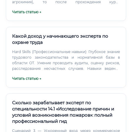
независимость. Квалифицированный эксперт с
агрохимия), то после прохождения курса
репутацией и базой клиентов способен зарабатывать
переподготовки вы полностью готовы к работе в
Читать статью →
значительно выше среднерыночного уровня.
лаборатории под руководством опытного специалиста.
Если базовое образование непрофильное —
рекомендуется: выбрать программу переподготовки с
расширенным блоком дисциплин почвоведения пройти
стажировку в лаборатории (даже волонтёрскую) активно
Какой доход у начинающего эксперта по
изучать методические пособия и решения Минюста ⚠️
охране труда
Без профильного базового образования войти в
Hard Skills (Профессиональные навыки): Глубокое знание
государственное экспертное учреждение сложнее — там
трудового законодательства и нормативной базы в
требования строже.
области ОТ. Умение проводить аудиты, оценку рисков,
расследования несчастных случаев. Навыки ведения
документооборота и подготовки отчетности.
Читать статью →
Сколько зарабатывает эксперт по
специальности 14.1 «Исследование причин и
условий возникновения пожаров»: полный
профессиональный гид
Сценарий 3 — Ускоренный вход через коммерческое