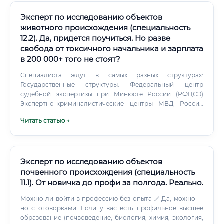
Эксперт по исследованию объектов
животного происхождения (специальность
12.2). Да, придется поучиться. Но разве
свобода от токсичного начальника и зарплата
в 200 000+ того не стоят?
Специалиста ждут в самых разных структурах:
Государственные структуры: Федеральный центр
судебной экспертизы при Минюсте России (РФЦСЭ)
Экспертно-криминалистические центры МВД России
Следственный комитет Российской Федерации
Читать статью →
Таможенные органы (ФТС России) Росприроднадзор
Россельхознадзор Ветеринарные лаборатории
регионального и федерального уровня Коммерческий
сектор: Независимые экспертные бюро Частные судебно-
экспертные организации Лаборатории пищевой
Эксперт по исследованию объектов
промышленности Охотничьи хозяйства и зоопарки
почвенного происхождения (специальность
Страховые компании (для расследования спорных
11.1). От новичка до профи за полгода. Реально.
случаев) Адвокатские бюро (рецензирование экспертиз)
Частная практика: Регистрация в качестве ИП или
Можно ли войти в профессию без опыта ✅ Да, можно —
самозанятого Работа как независимый частный эксперт ⚡
но с оговорками. Если у вас есть профильное высшее
Именно частная практика даёт максимальный доход и
образование (почвоведение, биология, химия, экология,