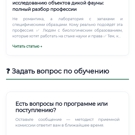
исследованию объектов дикой фауны:
полный разбор профессии
Не романтика, а лаборатория с запахами и
специфическими образцами. Кому реально подойдёт эта
профессия: ✅ Людям с биологическим образованием,
которые хотят работать на стыке науки и права ✅ Тем, кто
готов к командировкам — полевые выезды никуда не
Читать статью →
исчезают ✅ Людям с аналитическим складом ума,
умеющим работать с документами ✅ Тем, кто способен
чётко излагать мысли письменно — заключение это текст,
а не таблица ✅ Людям, которые не теряют концентрации
❓ Задать вопрос по обучению
под давлением — суд требует точности ⚠️ Если вы
ожидаете романтику «Дискавери» и путешествия по
саваннам — это не сюда. Большую часть времени эксперт
проводит в лаборатории и за документами.
Есть вопросы по программе или
поступлению?
Оставьте сообщение — методист приемной
комиссии ответит вам в ближайшее время.