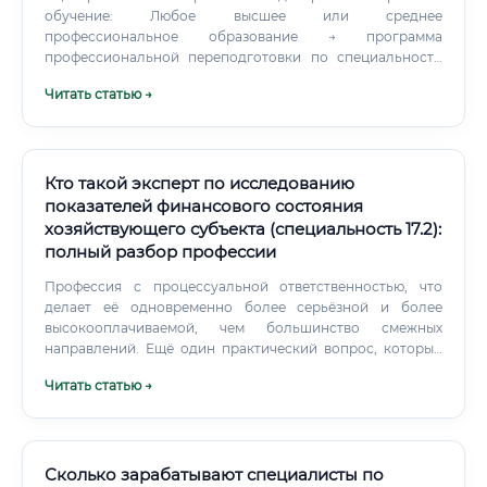
обучение: Любое высшее или среднее
профессиональное образование → программа
профессиональной переподготовки по специальности
14.1 объёмом не менее 500 академических часов →
Читать статью →
практика → трудоустройство. ⚠️ Обратите внимание: для
подписания экспертного заключения, которое может
быть использовано в судебном процессе, специалист
обязан иметь документально подтверждённую
квалификацию и быть включён в соответствующий
Кто такой эксперт по исследованию
реестр или иметь признание суда в качестве эксперта.
показателей финансового состояния
хозяйствующего субъекта (специальность 17.2):
полный разбор профессии
Профессия с процессуальной ответственностью, что
делает её одновременно более серьёзной и более
высокооплачиваемой, чем большинство смежных
направлений. Ещё один практический вопрос, который
часто задают на форумах и в профессиональных
Читать статью →
сообществах: сколько дел реально ведёт один эксперт
одновременно? Опытный специалист в среднем ведёт 3–
8 дел параллельно.
Сколько зарабатывают специалисты по