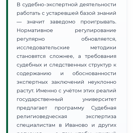
В судебно-экспертной деятельности
Формат учебы:
Дистанционно
работать с устаревшей базой знаний
— значит заведомо проигрывать.
🗺️ Зона обслуживания: г. Иваново
Нормативное регулирование
регулярно обновляется,
исследовательские методики
становятся сложнее, а требования
судебных и следственных структур к
🚚
Расчет логистики оригиналов:
• Маршрут транзита:
содержанию и обоснованности
~2 575 км
• Экспресс-доставка СДЭК / Почтой:
4–6 рабочих дней
экспертных заключений неуклонно
растут. Именно с учётом этих реалий
📜 Документы и аккредитация
ФИС ФРДО
государственный университет
предлагает программу Судебная
религиоведческая экспертиза
🔍
Нажмите на документ для увеличения и просмотра
специалистам в Иваново и других